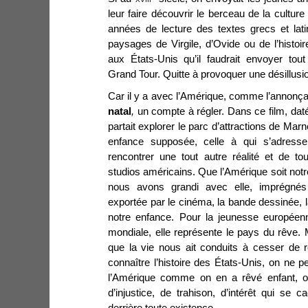
leur faire découvrir le berceau de la cultur
années de lecture des textes grecs et lat
paysages de Virgile, d’Ovide ou de l’histo
aux États-Unis qu’il faudrait envoyer tou
Grand Tour. Quitte à provoquer une désillusi
Car il y a avec l’Amérique, comme l’annonça
natal
,
un compte à régler. Dans ce film, dat
partait explorer le parc d’attractions de Mar
enfance supposée, celle à qui s’adresse
rencontrer une tout autre réalité et de tou
studios américains. Que l’Amérique soit notre
nous avons grandi avec elle, imprégnés
exportée par le cinéma, la bande dessinée,
notre enfance. Pour la jeunesse européen
mondiale, elle représente le pays du rêve. M
que la vie nous ait conduits à cesser de rê
connaître l’histoire des États-Unis, on ne
l’Amérique comme on en a rêvé enfant, on
d’injustice, de trahison, d’intérêt qui se
derrière toute existence.