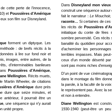
Dans
Disneyland mon vieux 
de cette perte de l’innocence,
construit une séquence autour 
10) et
Poussières d’Amérique
fait le narrateur :
Le Mouchoir
eux son film sur Disneyland.
raconte…
Si certaines de ces
les récits de
Poussières d’A
initiatique du conte de fées
sombre perversité. Ces récits 
ique
forment un diptyque. Les
banalité du quotidien pour acc
éthode : de brefs récits à la
d’acheminer les personnages 
nnées à lire sur fond noir et
terribles impasses. Mais peut
is, images, entre autres, de la
ceux d’un monde déserté par l
êts, d’interminables banlieues
sont pas moins riches d’ensei
 dans
Poussières d’Amérique
,
D’un point de vue cinématograph
ane Wellington
. Récits muets,
dans le montage du film donne
 Martin Wheeler, de citations
la parole, à la faculté de la vo
ssières d’Amérique
dure près
le représentent pas. Avec la seu
e dure que seize minutes, et
et non à entendre.
 antérieur, il pourrait être un
ue
, une séquence qui n’y aurait
Diane Wellington
est constru
n unité propre.
1930-1940 (peut-être un peu