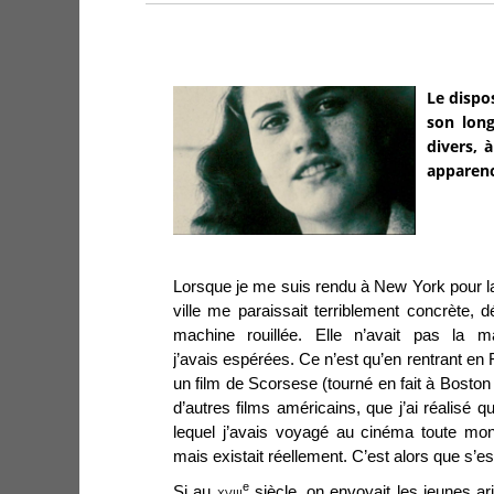
Le dispo
son long
divers, 
apparenc
Lorsque je me suis rendu à New York pour la 
ville me paraissait terriblement concrète
machine rouillée. Elle n’avait pas la m
j’avais espérées. Ce n’est qu’en rentrant en 
un film de Scorsese (tourné en fait à Boston
d’autres films américains, que j’ai réalisé 
lequel j’avais voyagé au cinéma toute mon
mais existait réellement. C’est alors que s’est
e
Si au
xviii
siècle, on envoyait les jeunes ari