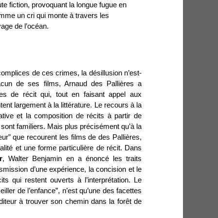
oute fiction, provoquant la longue fugue en
 comme un cri qui monte à travers les
vage de l’océan.
t complices de ces crimes, la désillusion n’est-
cun de ses films, Arnaud des Pallières a
s de récit qui, tout en faisant appel aux
t largement à la littérature. Le recours à la
ive et la composition de récits à partir de
ui sont familiers. Mais plus précisément qu’à la
nteur” que recourent les films de des Pallières,
oralité et une forme particulière de récit. Dans
r
, Walter Benjamin en a énoncé les traits
ransmission d’une expérience, la concision et le
ts qui restent ouverts à l’interprétation. Le
iller de l’enfance”, n’est qu’une des facettes
auditeur à trouver son chemin dans la forêt de