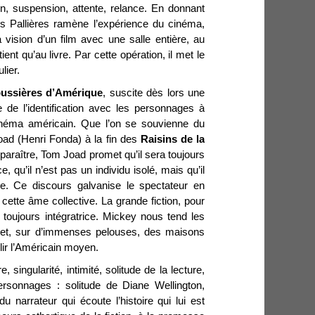
ion, suspension, attente, relance. En donnant
des Pallières ramène l’expérience du cinéma,
a vision d’un film avec une salle entière, au
ient qu’au livre. Par cette opération, il met le
lier.
ussières d’Amérique
, suscite dès lors une
 de l’identification avec les personnages à
cinéma américain. Que l’on se souvienne du
ad (Henri Fonda) à la fin des
Raisins de la
sparaître, Tom Joad promet qu’il sera toujours
ce, qu’il n’est pas un individu isolé, mais qu’il
ive. Ce discours galvanise le spectateur en
 cette âme collective. La grande fiction, pour
t toujours intégratrice. Mickey nous tend les
d et, sur d’immenses pelouses, des maisons
lir l’Américain moyen.
, singularité, intimité, solitude de la lecture,
ersonnages : solitude de Diane Wellington,
du narrateur qui écoute l’histoire qui lui est