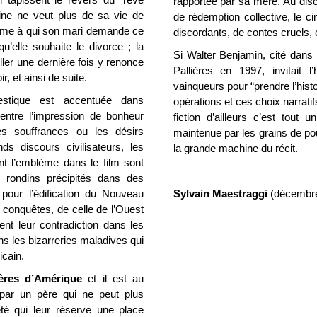
rapportée par sa mère.
Au disc
cine ne veut plus de sa vie de
de rédemption collective, le c
femme à qui son mari demande ce
discordants, de contes cruels, 
u’elle souhaite le divorce ; la
Si Walter Benjamin, cité dan
ller une dernière fois y renonce
Pallières en 1997, invitait 
r, et ainsi de suite.
vainqueurs pour “prendre l’histo
estique est accentuée dans
opérations et ces choix narratifs
entre l’impression de bonheur
fiction d’ailleurs c’est tout 
es souffrances ou les désirs
maintenue par les grains de pou
s discours civilisateurs, les
la grande machine du récit.
nt l’emblème dans le film sont
 rondins précipités dans des
 pour l’édification du Nouveau
Sylvain Maestraggi
(décembre
s conquêtes, de celle de l’Ouest
ent leur contradiction dans les
ans les bizarreries maladives qui
icain.
ères d’Amérique
et il est au
 par un père qui ne peut plus
té qui leur réserve une place