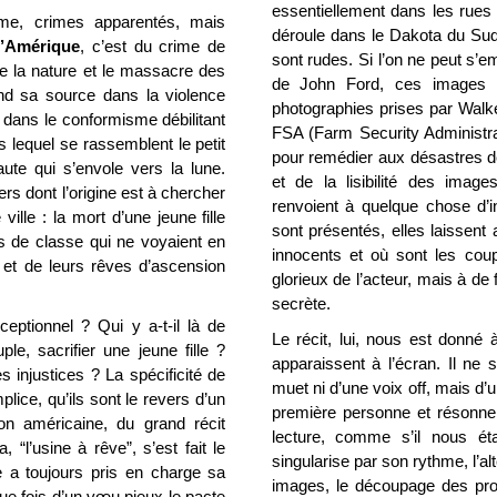
essentiellement dans les rues d
rime, crimes apparentés, mais
déroule dans le Dakota du Sud
d’Amérique
, c’est du crime de
sont rudes. Si l’on ne peut s
n de la nature et le massacre des
de John Ford, ces images 
end sa source dans la violence
photographies prises par Wal
 dans le conformisme débilitant
FSA (Farm Security Administrat
 lequel se rassemblent le petit
pour remédier aux désastres de
aute qui s’envole vers la lune.
et de la lisibilité des ima
divers dont l’origine est à chercher
renvoient à quelque chose d’in
ille : la mort d’une jeune fille
sont présentés, elles laissent
s de classe qui ne voyaient en
innocents et où sont les cou
e et de leurs rêves d’ascension
glorieux de l’acteur, mais à de
secrète.
ceptionnel ? Qui y a-t-il là de
Le récit, lui, nous est donné 
e, sacrifier une jeune fille ?
apparaissent à l’écran. Il ne 
s injustices ? La spécificité de
muet ni d’une voix off, mais d’
plice, qu’ils sont le revers d’un
première personne et résonne d
ion américaine, du grand récit
lecture, comme s’il nous ét
 “l’usine à rêve”, s’est fait le
singularise par son rythme, l’a
ue a toujours pris en charge sa
images, le découpage des prop
ue fois d’un vœu pieux le pacte