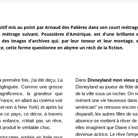
sitif mis au point par Arnaud des Palières dans son court métrag
 métrage suivant, Poussières d’Amérique, est d’une brillante eff
à des images d’archives qui, par leur teneur et leur montage, s
e, cette forme questionne en abyme un récit de la fiction.
première fois, j’ai été déçu. La
Dans
Disneyland mon vieux p
, déglinguée. Comme une grosse
Disneyland au joueur de flûte de
agnificence, la grandeur que
de la ville sous un rocher. On n
France, en allant au cinéma voir
mènent une vie heureuse dans 
 et non à New York) et après lui
américain” se retrouve encore
que ce pays, ce décor, à travers
disparaît, les autres filles de s
 enfance, n’était pas un rêve,
absence se mettent à rêver de c
 produit le véritable choc.
elles imaginent que Diane s’es
devenue actrice. Le rêve l’emport
stocrates anglais en Italie pour