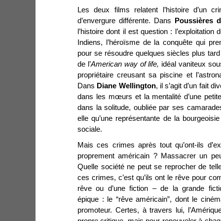
Les deux films relatent l’histoire d’un c
d’envergure différente. Dans
Poussières 
l’histoire dont il est question : l’exploitatio
Indiens, l’héroïsme de la conquête qui pr
pour se résoudre quelques siècles plus tard
de l’
American way of life,
idéal vaniteux sous
propriétaire creusant sa piscine et l’astron
Dans
Diane Wellington
, il s’agit d’un fait 
dans les mœurs et la mentalité d’une petite v
dans la solitude, oubliée par ses camarade
elle qu’une représentante de la bourgeoisi
sociale.
Mais ces crimes après tout qu’ont-ils d’ex
proprement américain ? Massacrer un peupl
Quelle société ne peut se reprocher de telle
ces crimes, c’est qu’ils ont le rêve pour com
rêve ou d’une fiction – de la grande fict
épique : le “rêve américain”, dont le cinéma,
promoteur. Certes, à travers lui, l’Amériq
propre critique, mais pour renouveler à chaq