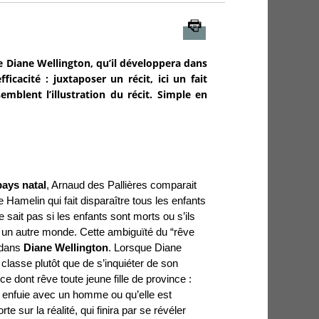
Imprimer
e Diane Wellington, qu’il développera dans
icacité : juxtaposer un récit, ici un fait
emblent l’illustration du récit. Simple en
ays natal
, Arnaud des Pallières comparait
 Hamelin qui fait disparaître tous les enfants
e sait pas si les enfants sont morts ou s’ils
un autre monde. Cette ambiguïté du “rêve
 dans
Diane Wellington
. Lorsque Diane
a classe plutôt que de s’inquiéter de son
e dont rêve toute jeune fille de province :
t enfuie avec un homme ou qu’elle est
e sur la réalité, qui finira par se révéler