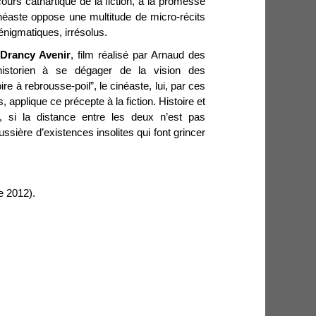
ours cathartique de la fiction, à la promesse
inéaste oppose une multitude de micro-récits
énigmatiques, irrésolus.
s
Drancy Avenir
, film réalisé par Arnaud des
l’historien à se dégager de la vision des
ire à rebrousse-poil”, le cinéaste, lui, par ces
, applique ce précepte à la fiction. Histoire et
un, si la distance entre les deux n’est pas
ssière d’existences insolites qui font grincer
 2012).