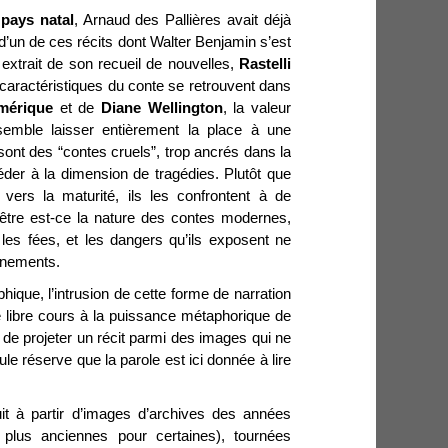
pays natal
, Arnaud des Pallières avait déjà
d’un de ces récits dont Walter Benjamin s’est
,
extrait de son recueil de nouvelles,
Rastelli
 caractéristiques du conte se retrouvent dans
mérique
et de
Diane Wellington
, la valeur
 semble laisser entièrement la place à une
sont des “contes cruels”, trop ancrés dans la
éder à la dimension de tragédies. Plutôt que
vers la maturité, ils les confrontent à de
-être est-ce la nature des contes modernes,
es fées, et les dangers qu’ils exposent ne
gnements.
ique, l’intrusion de cette forme de narration
 libre cours à la puissance métaphorique de
ix de projeter un récit parmi des images qui ne
le réserve que la parole est ici donnée à lire
it à partir d’images d’archives des années
 plus anciennes pour certaines), tournées