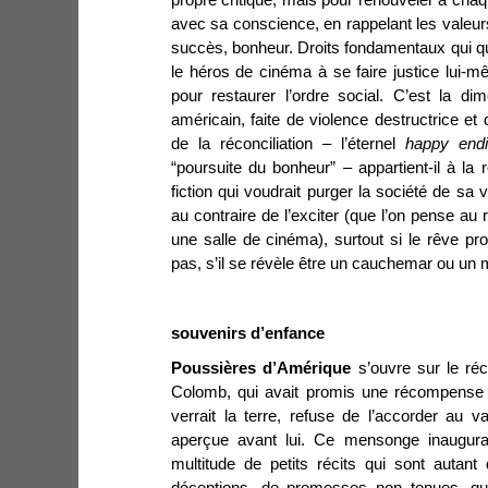
avec sa conscience, en rappelant les valeurs q
succès, bonheur. Droits fondamentaux qui qu
le héros de cinéma à se faire justice lui-m
pour restaurer l’ordre social. C’est la d
américain, faite de violence destructrice et 
de la réconciliation – l’éternel
happy end
“poursuite du bonheur” – appartient-il à la r
fiction qui voudrait purger la société de sa 
au contraire de l’exciter (que l’on pense a
une salle de cinéma), surtout si le rêve pro
pas, s’il se révèle être un cauchemar ou un
souvenirs d’enfance
Poussières d’Amérique
s’ouvre sur le ré
Colomb, qui avait promis une récompense 
verrait la terre, refuse de l’accorder au va
aperçue avant lui. Ce mensonge inaugural
multitude de petits récits qui sont autant 
déceptions, de promesses non tenues, qui