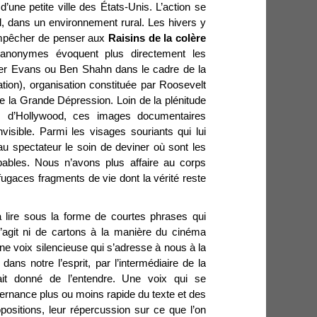
’une petite ville des États-Unis. L’action se
, dans un environnement rural. Les hivers y
’empêcher de penser aux
Raisins de la colère
anonymes évoquent plus directement les
ker Evans ou Ben Shahn dans le cadre de la
ion), organisation constituée par Roosevelt
 la Grande Dépression. Loin de la plénitude
ges d’Hollywood, ces images documentaires
visible. Parmi les visages souriants qui lui
 au spectateur le soin de deviner où sont les
pables. Nous n’avons plus affaire au corps
 fugaces fragments de vie dont la vérité reste
à lire sous la forme de courtes phrases qui
s’agit ni de cartons à la manière du cinéma
une voix silencieuse qui s’adresse à nous à la
ans notre l’esprit, par l’intermédiaire de la
ait donné de l’entendre. Une voix qui se
lternance plus ou moins rapide du texte et des
ositions, leur répercussion sur ce que l’on