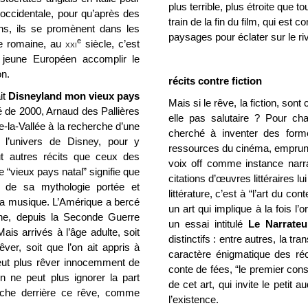
plus terrible, plus étroite que t
e occidentale, pour qu’après des
train de la fin du film, qui est
ins, ils se promènent dans les
paysages pour éclater sur le ri
e
ire romaine, au
xxi
siècle, c’est
t jeune Européen accomplir le
on.
récits contre fiction
it
Disneyland mon vieux pays
Mais si le rêve, la fiction, son
é de 2000, Arnaud des Pallières
elle pas salutaire ?
Pour cha
ne-la-Vallée à la recherche d’une
cherché à inventer des forme
 l’univers de Disney, pour y
ressources du cinéma, emprunten
t autres récits
que ceux des
voix off comme instance narrat
 “vieux pays natal” signifie que
citations d’œuvres littéraires l
 de sa mythologie portée et
littérature, c’est à “l’art du co
 la musique. L’Amérique a bercé
un art qui implique à la fois l’
ne, depuis la Seconde Guerre
un essai intitulé
Le Narrateu
ais arrivés à l’âge adulte, soit
distinctifs : entre autres, la t
ver, soit que l’on ait appris à
caractère énigmatique des réci
 peut plus rêver innocemment de
conte de fées, “le premier conse
 ne peut plus ignorer la part
de cet art, qui invite le petit 
 cache derrière ce rêve, comme
l’existence.