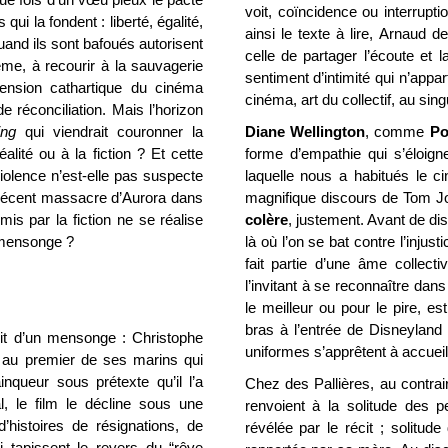
voit, coïncidence ou interrupt
ui la fondent : liberté, égalité,
ainsi le texte à lire, Arnaud 
and ils sont bafoués autorisent
celle de partager l’écoute et l
ême, à recourir à la sauvagerie
sentiment d’intimité qui n’appart
imension cathartique du cinéma
cinéma, art du collectif, au singu
de réconciliation. Mais l’horizon
ing
qui viendrait couronner la
Diane Wellington
, comme
Po
éalité ou à la fiction ? Et cette
forme d’empathie qui s’éloigne
violence n’est-elle pas suspecte
laquelle nous a habitués le 
u récent massacre d’Aurora dans
magnifique discours de Tom Jo
mis par la fiction ne se réalise
colère
, justement. Avant de di
 mensonge ?
là où l’on se bat contre l’injusti
fait partie d’une âme collect
l’invitant à se reconnaître dans
le meilleur ou pour le pire, es
bras à l’entrée de Disneylan
cit d’un mensonge : Christophe
uniformes s’apprêtent à accueil
au premier de ses marins qui
inqueur sous prétexte qu’il l’a
Chez des Pallières, au contraire
, le film le décline sous une
renvoient à la solitude des p
d’histoires de résignations, de
révélée par le récit ; solitude 
 tapissent le revers du “rêve