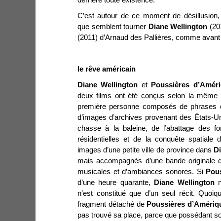
C’est autour de ce moment de désillusion, 
que semblent tourner
Diane Wellington
(20
(2011) d’Arnaud des Pallières, comme avant 
le rêve américain
Diane Wellington
et
Poussières d’Amér
deux films ont été conçus selon la même m
première personne composés de phrases do
d’images d’archives provenant des États-Un
chasse à la baleine, de l’abattage des for
résidentielles et de la conquête spatiale
images d’une petite ville de province dans
Di
mais accompagnés d’une bande originale de
musicales et d’ambiances sonores. Si
Pou
d’une heure quarante,
Diane Wellington
n
n’est constitué que d’un seul récit. Quoique
fragment détaché de
Poussières d’Amériq
pas trouvé sa place, parce que possédant so