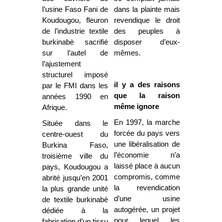
l’usine Faso Fani de
dans la plainte mais
Koudougou, fleuron
revendique le droit
de l’industrie textile
des peuples à
burkinabè sacrifié
disposer d’eux-
sur l’autel de
mêmes.
l’ajustement
structurel imposé
il y a des raisons
par le FMI dans les
que la raison
années 1990 en
même ignore
Afrique.
En 1997, la marche
Située dans le
forcée du pays vers
centre-ouest du
une libéralisation de
Burkina Faso,
l’économie n’a
troisième ville du
laissé place à aucun
pays, Koudougou a
compromis, comme
abrité jusqu’en 2001
la revendication
la plus grande unité
d’une usine
de textile burkinabè
autogérée, un projet
dédiée à la
pour lequel les
fabrication d’un tissu