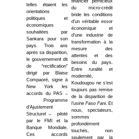
financier pernicieux
telles étaient les
du micro-crédit
orientations
bride les conditions
politiques et
d’un véritable essor
économiques
économique et
souhaitées par
d’une industrie de
Sankara pour son
transformation à la
pays. Trois ans
mesure des
après sa disparition,
attentes et des
le gouvernement dit
besoins du pays.
de “rectification”
Entre ruralité et
dirigé par Blaise
modernité,
Compaoré, signe à
Koudougou ne s’est
New York les
toujours pas remise
accords du PAS ̶
de la disparition de
Programme
l’usine
Faso Fani
. Et
d’Ajustement
nous, spectateurs,
Structurel ̶ piloté
sommes
par le FMI et la
profondément
Banque Mondiale.
touchés, non
Ces accords
seulement par la