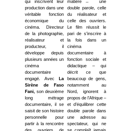
qui inscrivent leur
matière ̶ une
production dans une
double parole, celle
véritable fonction
du réalisateur et
économique du
celle des ouvriers.
cinéma. Directeur
Le film réussit le
de la photographie,
pari de s’inscrire à
réalisateur et
la fois dans un
producteur, il
cinéma
développe depuis
documentaire à
plusieurs années un
fonction sociale et
cinéma
didactique – qui
documentaire
décrit ce que
engagé. Avec
La
beaucoup de gens,
Sirène de Faso
notamment au
Fani,
son deuxième
Nord, ignorent à
long métrage
propos de l’Afrique –
documentaire, il se
et d’équilibrer cette
saisit de son histoire
double parole dans
personnelle pour
une adresse au
partir à la rencontre
spectateur, qui ne
des ouvriers de
se complaît jamais