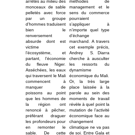
arrêtés au milieu des
méthodes de
monceaux de sable
management et le
pelletés avec force
sens du commerce
par un groupe
pourraient
d’hommes traduisent
s’appliquer à
bien le
n’importe quel type
renversement
d’échange
absurde dont est
marchand. A travers
victime
cet exemple précis,
l’écosystème, et
Andrey
S. Diarra
partant, l’économie
cherche à ausculter
du fleuve Niger.
les ressorts du
Asséchées, les eaux
dynamisme
qui traversent le Mali
économique du Mali.
commencent à
Or, la très large
manquer de
place laissée à la
poissons au point
parole au sein des
que les hommes de
moments de travail
la région ont
révèle à quel point la
renoncé à pêcher,
mutation de l’activité
préférant draguer
économique face au
les profondeurs pour
changement
en remonter le
climatique ne va pas
sable. De cette
de soi. Entre Gala et