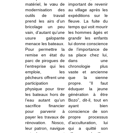
matériel, le vœu de
important de revenir
modernisation des
au village après les
outils de travail
expéditions sur le
prend les airs d’un
fleuve. La fuite du
bricolage un peu
temps qui voit mourir
vain, d’autant qu’une
les hommes âgés et
usure galopante
grandir les enfants
menace les bateaux.
lui donne conscience
Pour permettre la
de l’importance de
remise en état du
sa place chez lui,
parc de pirogues de
dans une
l’entreprise qui les
chronologie plus
emploie, les
vaste et ancienne
pêcheurs offrent une
que la sienne
participation
propre. “Il faut
physique pour tirer
éduquer la jeune
les bateaux hors de
génération à être
l’eau autant qu’un
Bozo”, dit-il, tout en
sacrifice financier
ayant bien
pour parvenir à
conscience de son
payer les travaux de
propre processus
rénovation. Nosco,
d’acculturation, lui
leur patron, navigue
qui a quitté son