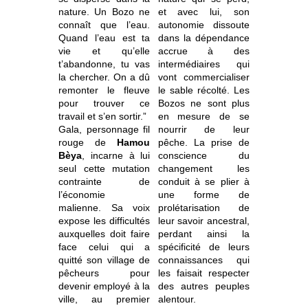
nature. Un Bozo ne
et avec lui, son
connaît que l’eau.
autonomie dissoute
Quand l’eau est ta
dans la dépendance
vie et qu’elle
accrue à des
t’abandonne, tu vas
intermédiaires qui
la chercher. On a dû
vont commercialiser
remonter le fleuve
le sable récolté. Les
pour trouver ce
Bozos ne sont plus
travail et s’en sortir.”
en mesure de se
Gala, personnage fil
nourrir de leur
rouge de
Hamou
pêche. La prise de
Bèya
, incarne à lui
conscience du
seul cette mutation
changement les
contrainte de
conduit à se plier à
l’économie
une forme de
malienne. Sa voix
prolétarisation de
expose les difficultés
leur savoir ancestral,
auxquelles doit faire
perdant ainsi la
face celui qui a
spécificité de leurs
quitté son village de
connaissances qui
pêcheurs pour
les faisait respecter
devenir employé à la
des autres peuples
ville, au premier
alentour.