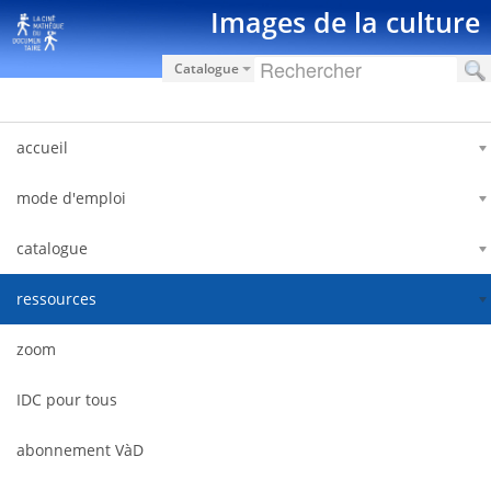
Saut au contenu
Images de la culture
Catalogue
accueil
mode d'emploi
catalogue
ressources
zoom
IDC pour tous
abonnement VàD