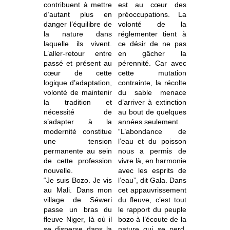
contribuent à mettre
est au cœur des
d’autant plus en
préoccupations. La
danger l’équilibre de
volonté de la
la nature dans
réglementer tient à
laquelle ils vivent.
ce désir de ne pas
L’aller-retour entre
en gâcher la
passé et présent au
pérennité. Car avec
cœur de cette
cette mutation
logique d’adaptation,
contrainte, la récolte
volonté de maintenir
du sable menace
la tradition et
d’arriver à extinction
nécessité de
au bout de quelques
s’adapter à la
années seulement.
modernité constitue
“L’abondance de
une tension
l’eau et du poisson
permanente au sein
nous a permis de
de cette profession
vivre là, en harmonie
nouvelle.
avec les esprits de
“Je suis Bozo. Je vis
l’eau”, dit Gala. Dans
au Mali. Dans mon
cet appauvrissement
village de Séweri
du fleuve, c’est tout
passe un bras du
le rapport du peuple
fleuve Niger, là où il
bozo à l’écoute de la
se disperse dans la
nature qui se perd,