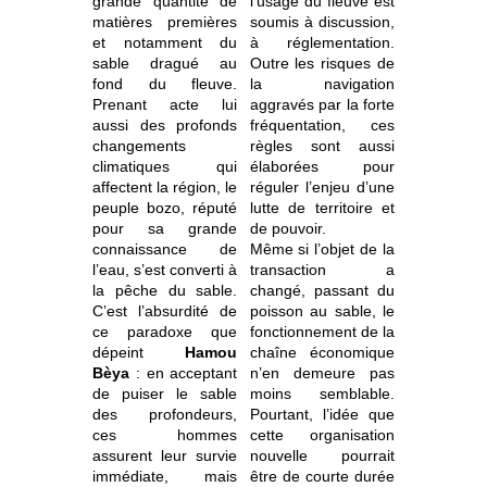
grande quantité de
l’usage du fleuve est
matières premières
soumis à discussion,
et notamment du
à réglementation.
sable dragué au
Outre les risques de
fond du fleuve.
la navigation
Prenant acte lui
aggravés par la forte
aussi des profonds
fréquentation, ces
changements
règles sont aussi
climatiques qui
élaborées pour
affectent la région, le
réguler l’enjeu d’une
peuple bozo, réputé
lutte de territoire et
pour sa grande
de pouvoir.
connaissance de
Même si l’objet de la
l’eau, s’est converti à
transaction a
la pêche du sable.
changé, passant du
C’est l’absurdité de
poisson au sable, le
ce paradoxe que
fonctionnement de la
dépeint
Hamou
chaîne économique
Bèya
: en acceptant
n’en demeure pas
de puiser le sable
moins semblable.
des profondeurs,
Pourtant, l’idée que
ces hommes
cette organisation
assurent leur survie
nouvelle pourrait
immédiate, mais
être de courte durée