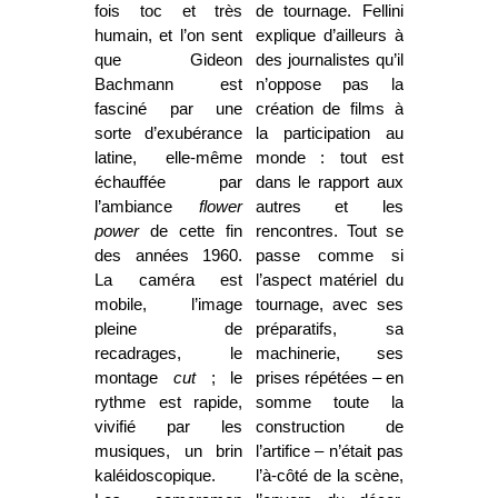
fois toc et très
de tournage. Fellini
humain, et l’on sent
explique d’ailleurs à
que Gideon
des journalistes qu’il
Bachmann est
n’oppose pas la
fasciné par une
création de films à
sorte d’exubérance
la participation au
latine, elle-même
monde : tout est
échauffée par
dans le rapport aux
l’ambiance
flower
autres et les
power
de cette fin
rencontres. Tout se
des années 1960.
passe comme si
La caméra est
l’aspect matériel du
mobile, l’image
tournage, avec ses
pleine de
préparatifs, sa
recadrages, le
machinerie, ses
montage
cut
; le
prises répétées – en
rythme est rapide,
somme toute la
vivifié par les
construction de
musiques, un brin
l’artifice – n’était pas
kaléidoscopique.
l’à-côté de la scène,