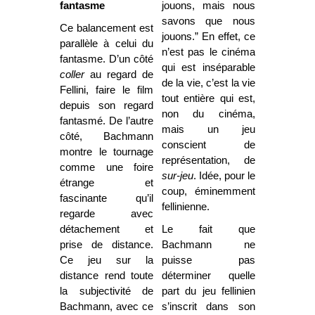
fantasme
jouons, mais nous
savons que nous
Ce balancement est
jouons.” En effet, ce
parallèle à celui du
n’est pas le cinéma
fantasme. D’un côté
qui est inséparable
coller
au regard de
de la vie, c’est la vie
Fellini, faire le film
tout entière qui est,
depuis son regard
non du cinéma,
fantasmé. De l’autre
mais un jeu
côté, Bachmann
conscient de
montre le tournage
représentation, de
comme une foire
sur-jeu
. Idée, pour le
étrange et
coup, éminemment
fascinante qu’il
fellinienne.
regarde avec
détachement et
Le fait que
prise de distance.
Bachmann ne
Ce jeu sur la
puisse pas
distance rend toute
déterminer quelle
la subjectivité de
part du jeu fellinien
Bachmann, avec ce
s’inscrit dans son