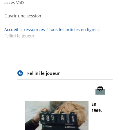
accès VàD
Ouvrir une session
Accueil
/
ressources
/
tous les articles en ligne
/
Fellini le joueur
Fellini le joueur
Imprimer
En
1969,