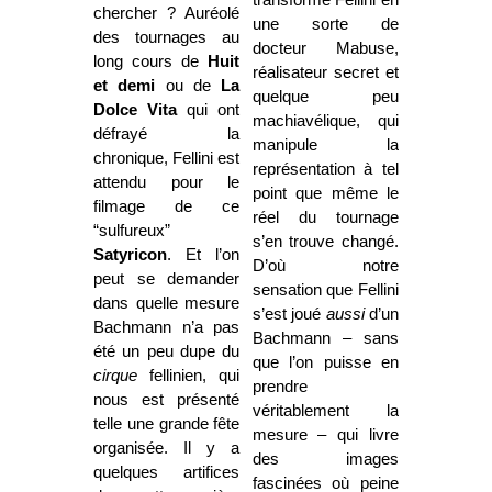
transforme Fellini en
chercher ? Auréolé
une sorte de
des tournages au
docteur Mabuse,
long cours de
Huit
réalisateur secret et
et demi
ou de
La
quelque peu
Dolce Vita
qui ont
machiavélique, qui
défrayé la
manipule la
chronique, Fellini est
représentation à tel
attendu pour le
point que même le
filmage de ce
réel du tournage
“sulfureux”
s’en trouve changé.
Satyricon
. Et l’on
D’où notre
peut se demander
sensation que Fellini
dans quelle mesure
s’est joué
aussi
d’un
Bachmann n’a pas
Bachmann – sans
été un peu dupe du
que l’on puisse en
cirque
fellinien, qui
prendre
nous est présenté
véritablement la
telle une grande fête
mesure – qui livre
organisée. Il y a
des images
quelques artifices
fascinées où peine