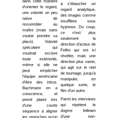
dans cette manière
à s’ébaucher un
d’orienter le regard,
regard analytique,
une volonté un peu
des images comme
naïve de
insufflées sous
ressembler
au
hypnose. Du coup,
maître (mais sans
ce n’est plus
vouloir prendre sa
seulement la
place). Volonté
direction d’acteur de
spéculaire
qui
Fellini qui est ici
voudrait exclure
révélée, mais une
toute extériorité,
direction plus vaste,
même si elle ne
qui agit sur le réel
peut empêcher
de tournage, jusqu’à
l’équipe américaine
manipuler, en
d’être des intrus.
quelque sorte, le
Bachmann en a
film d’un autre.
conscience, et
Parmi les interviews
prend plaisir lors
qui répètent le
d’une courte
dogme fellinien
séquence à aligner
d’une non-
les reproches qu’on