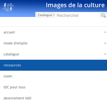
Saut au contenu
Images de la culture
Catalogue
accueil
mode d'emploi
catalogue
ressources
zoom
IDC pour tous
abonnement VàD