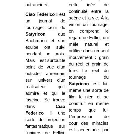
outranciers.
cette idée de
continuité entre la
Ciao Federico !
est
scène et la vie. À la
un journal de
vision du tournage,
tournage, celui du
on comprend le
Satyricon
, que
regard de Fellini, qui
Bachmann et son
mêle naturel et
équipe ont suivi
artifice dans un seul
pendant un mois.
mouvement : grain
Mais il est surtout le
du réel et grain de
point de vue d’un
folie. Le réel du
outsider américain
tournage du
sur l’univers d’un
Satyricon
est lui-
réalisateur qu’il
même une sorte de
admire et qui le
film fellinien et se
fascine. Se trouve
construit en même
dans
Ciao
temps que lui.
Federico !
une
L’impression de
sorte de projection
cour des miracles
fantasmatique sur
est accentuée par
l’univers de Fellini,