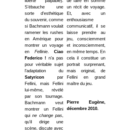
liberté palpable).
de faire en somme
S’ébauche une
un récit de voyage.
sorte d’esthétique
Et, avec un
du souvenir, comme
enthousiasme
si Bachmann voulait
communicatif, il se
ramener les rushes
laisse prendre au
en Amérique pour
jeu, consciemment
montrer un voyage
et inconsciemment,
en
Fellinie
.
Ciao
en même temps. En
Federico !
n’a pas
cela il constitue un
pour véritable sujet
portrait surprenant,
l’adaptation du
mais original, de
Satyricon
par
Fellini en grand
Fellini, mais Fellini
maître du jeu.
lui-même, révélé
par son tournage.
Pierre Eugène,
Bachmann veut
décembre 2010.
montrer un Fellini
qui
ne change pas
,
qu’il dirige une
scène, discute avec