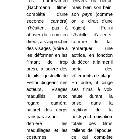
Les cameramen
l’envers du décor,
(Bachmann filme,
mais bien son bain,
complété d’une
son
pays
(comme
seconde caméra)
on le dirait d’une
n’hésitent pas à
région). Fellini
abuser du zoom en
s’habille d’ailleurs,
direct, à s’approcher
comme le fait
des visages (voire à
remarquer une
les déformer en les
actrice, en fonction
filmant de trop
du décor : à la mer il
près), à suivre des
porte des
détails : gestuelle de
vêtements de plage.
Fellini dirigeant ses
En outre, il dirige
acteurs, visages
ses films à voix
maquillés avec
haute durant la
regard caméra,
prise, dans la
naturel des corps
tradition de la
transparaissant
postsynchronisation
derrière les
totale des films
maquillages et les
italiens de l’époque,
costumes
ce qui complète