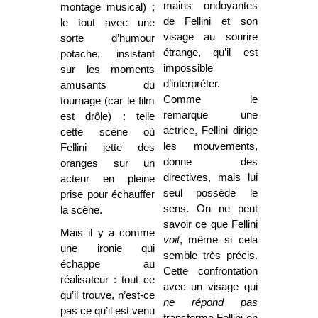
mains ondoyantes
montage musical) ;
de Fellini et son
le tout avec une
visage au sourire
sorte d’humour
étrange, qu’il est
potache, insistant
impossible
sur les moments
d’interpréter.
amusants du
Comme le
tournage (car le film
remarque une
est drôle) : telle
actrice, Fellini dirige
cette scène où
les mouvements,
Fellini jette des
donne des
oranges sur un
directives, mais lui
acteur en pleine
seul possède le
prise pour échauffer
sens. On ne peut
la scène.
savoir ce que Fellini
Mais il y a comme
voit
, même si cela
une ironie qui
semble très précis.
échappe au
Cette confrontation
réalisateur : tout ce
avec un visage qui
qu’il trouve, n’est-ce
ne répond pas
pas ce qu’il est venu