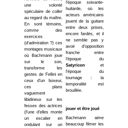
l’époque soixante-
une volonté
huitarde, où les
spéculaire de
coller
acteurs américains
au regard du maître.
jouent de la guitare
En sont témoins,
entre deux prises,
comme des
encore fardés, et il
exercices
ne semble pas y
(d’admiration ?) ces
avoir d’opposition
montages musicaux
franche entre
où Bachmann joue
l’époque du
sur le son,
Satyricon
et
transforme les
l’époque du
gestes de Fellini en
tournage : la
ceux d’un boxeur,
temporalité est
ces plans
brouillée.
vaguement
libidineux sur les
fesses des actrices
jouer et être joué
(l’une d’elles monte
Bachmann aime
un escalier en
beaucoup filmer les
ondulant sur un