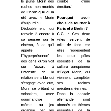
le jeune Morin des
courbe d’une
rushes non-montés
émotion.”
de
Chronique d’un
été
avec le Morin
Pourquoi avoir
d’aujourd’hui.
choisi de tourner à
Dédoublement qui
Paris et à Berlin ?
renvoie là encore à
C.G. :
Ces deux
sa pensée sur le
villes servent de
cinéma, à ce qu’il
toile de fond car
appelle
elles représentent
l’“hyperprésence”
les deux pôles
des gens qu’on voit
essentiels de la
sur l’écran, à
culture européenne
l’intensité de la
d’Edgar Morin, qui
relation sensible qui
viennent compléter
s’engage avec eux,
ses racines
Morin se prêtant ici
méditerranéennes.
volontiers, avec
Dans la capitale
gourmandise
allemande sont
même, au jeu
abordés les thèmes
organisé par les
essentiels de la