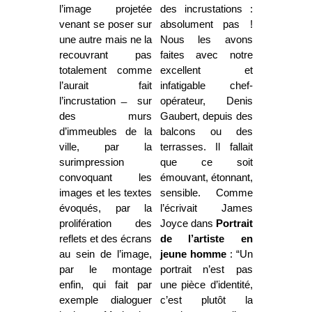
l’image projetée
des incrustations :
venant se poser sur
ab­solument pas !
une autre mais ne la
Nous les avons
recouvrant pas
faites avec notre
totalement comme
excellent et
l’aurait fait
infatigable chef-
l’incrustation ̶ sur
opérateur, Denis
des murs
Gaubert, depuis des
d’immeubles de la
balcons ou des
ville, par la
terrasses. Il fallait
surimpression
que ce soit
convoquant les
émouvant, étonnant,
images et les textes
sen­sible. Comme
évoqués, par la
l’écrivait James
prolifération des
Joyce dans
Portrait
reflets et des écrans
de l’artiste en
au sein de l’image,
jeune homme
: “Un
par le montage
portrait n’est pas
enfin, qui fait par
une pièce d’identité,
exemple dialoguer
c’est plutôt la