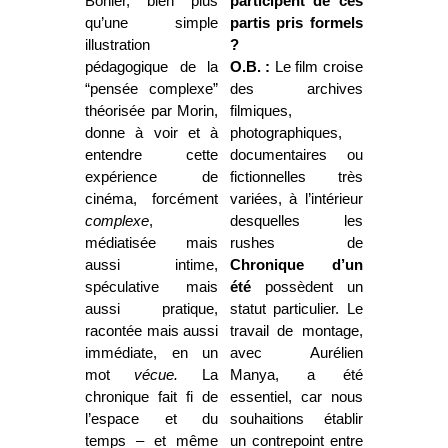
Bohler, bien plus
participent de ces
qu’une simple
partis pris formels
illustration
?
pédagogique de la
O.B. :
Le film croise
“pensée complexe”
des archives
théorisée par Morin,
filmiques,
donne à voir et à
photographiques,
entendre cette
documentaires ou
expérience de
fictionnelles très
cinéma, forcément
variées, à l’intérieur
complexe
,
desquelles les
médiatisée mais
rushes de
aussi intime,
Chronique d’un
spéculative mais
été
possèdent un
aussi pratique,
statut particu­lier. Le
racontée mais aussi
travail de montage,
immédiate, en un
avec Aurélien
mot
vécue.
La
Manya, a été
chronique fait fi de
essentiel, car nous
l’espace et du
souhaitions établir
temps – et même
un contrepoint entre