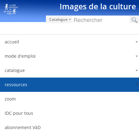
Saut au contenu
Images de la culture
Catalogue
accueil
mode d'emploi
catalogue
ressources
zoom
IDC pour tous
abonnement VàD