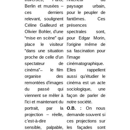
Berlin et musées –
paysage urbain,
ces derniers
pour le peupler de
relevant, soulignent
fantômes. Ces
Céline Gailleurd et
présences
Olivier Bohler, d’une
spectrales sont,
“mise en scène” qui
pour Edgar Morin,
place le visiteur
l’origine même de
“dans une situation
sa fascination pour
proche de celle d’un
l’image
spectateur de
cinématographique.
cinéma” ̶ le film
Elles rappellent
organise des
aussi qu’étudier le
remontées d’images
cinéma est un acte
du passé qui
socio­logique, une
viennent se mêler à
façon de parler de
l’ici et maintenant du
notre société.
portrait, par la
O.B. :
On nous
projection – réelle,
demande souvent si
c’est-à-dire
ces projections sur
sensible, palpable,
les façades sont