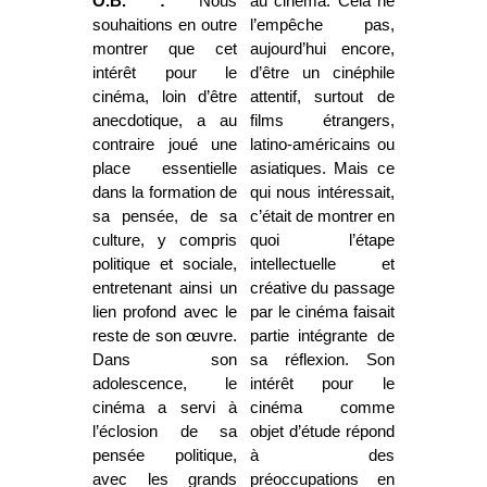
O.B. :
Nous
au cinéma. Cela ne
souhaitions en outre
l’empêche pas,
montrer que cet
aujourd’hui encore,
intérêt pour le
d’être un cinéphile
cinéma, loin d’être
attentif, surtout de
anecdotique, a au
films étrangers,
contraire joué une
latino-américains ou
place essentielle
asiatiques. Mais ce
dans la formation de
qui nous intéres­sait,
sa pensée, de sa
c’était de montrer en
culture, y compris
quoi l’étape
politique et sociale,
intellectuelle et
entretenant ainsi un
créative du passage
lien profond avec le
par le cinéma faisait
reste de son œuvre.
partie intégrante de
Dans son
sa réflexion. Son
adolescence, le
intérêt pour le
cinéma a servi à
cinéma comme
l’éclosion de sa
objet d’étude répond
pensée politique,
à des
avec les grands
préoccupations en