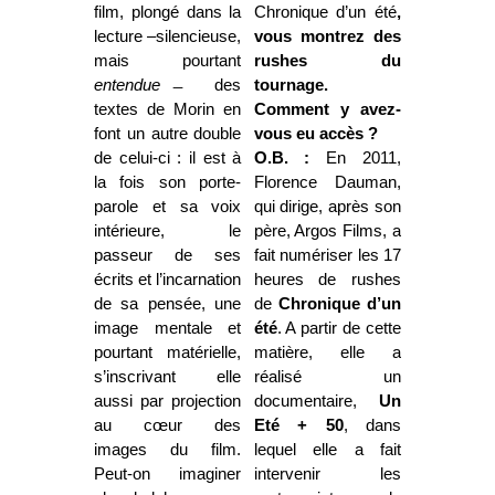
film, plongé dans la
Chronique d’un été
,
lecture –silencieuse,
vous montrez des
mais pourtant
rushes du
entendue
̶ des
tournage.
textes de Morin en
Comment y avez-
font un autre double
vous eu accès ?
de celui-ci : il est à
O.B. :
En 2011,
la fois son porte-
Florence Dauman,
parole et sa voix
qui dirige, après son
intérieure, le
père, Argos Films, a
passeur de ses
fait numériser les 17
écrits et l’incarnation
heures de rushes
de sa pensée, une
de
Chronique d’un
image mentale et
été
. A partir de cette
pourtant matérielle,
matière, elle a
s’inscrivant elle
réalisé un
aussi par projection
documentaire,
Un
au cœur des
Eté + 50
, dans
images du film.
lequel elle a fait
Peut-on imaginer
intervenir les