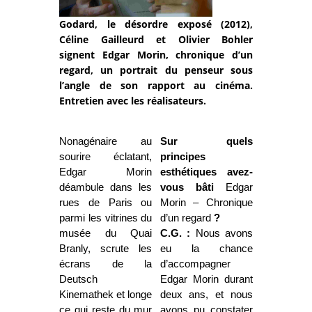
Godard, le désordre exposé (2012),
Céline Gailleurd et Olivier Bohler
signent Edgar Morin, chronique d’un
regard, un portrait du penseur sous
l’angle de son rapport au cinéma.
Entretien avec les réalisateurs.
Nonagénaire au
Sur quels
sourire éclatant,
principes
Edgar Morin
esthétiques avez-
déambule dans les
vous bâti
Edgar
rues de Paris ou
Morin – Chronique
parmi les vitrines du
d’un regard
?
musée du Quai
C.G. :
Nous avons
Branly, scrute les
eu la chance
écrans de la
d’accompagner
Deutsch
Edgar Morin durant
Kinemathek et longe
deux ans, et nous
ce qui reste du mur
avons pu constater