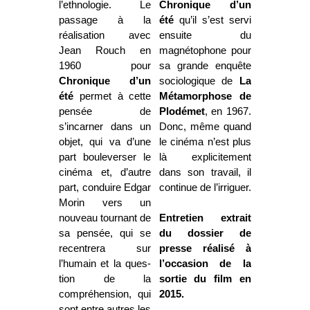
l’ethnologie. Le
Chronique d’un
passage à la
été
qu’il s’est servi
réalisation avec
ensuite du
Jean Rouch en
magnétophone pour
1960 pour
sa grande en­quête
Chronique d’un
sociologique de
La
été
permet à cette
Métamorphose de
pensée de
Plodémet
, en 1967.
s’incarner dans un
Donc, même quand
objet, qui va d’une
le cinéma n’est plus
part bouleverser le
là explicitement
cinéma et, d’autre
dans son travail, il
part, conduire Edgar
continue de l’irriguer.
Morin vers un
nouveau tournant de
Entretien extrait
sa pensée, qui se
du dossier de
recentrera sur
presse réalisé à
l’humain et la ques­
l’occasion de la
tion de la
sortie du film en
compréhension, qui
2015.
sont entre autres les