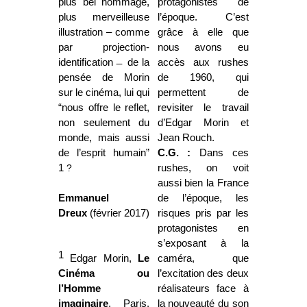
plus bel hommage,
protagonistes de
plus merveilleuse
l’époque. C’est
illustration – comme
grâce à elle que
par projection-
nous avons eu
identification ̶ de la
accès aux rushes
pensée de Morin
de 1960, qui
sur le cinéma, lui qui
permettent de
“nous offre le reflet,
revisiter le travail
non seulement du
d’Edgar Morin et
monde, mais aussi
Jean Rouch.
de l’esprit humain”
C.G. :
Dans ces
1
?
rushes, on voit
aussi bien la France
Emmanuel
de l’époque, les
Dreux
(février 2017)
risques pris par les
protago­nistes en
s’exposant à la
1
Edgar Morin,
Le
caméra, que
Cinéma ou
l’excitation des deux
l’Homme
réalisateurs face à
imaginaire
, Paris,
la nouveauté du son