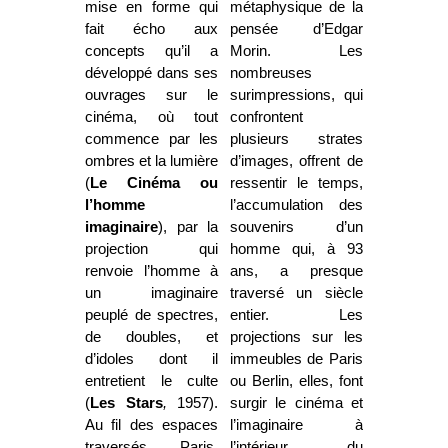
mise en forme qui
métaphysique de la
fait écho aux
pensée d’Edgar
concepts qu’il a
Morin. Les
développé dans ses
nombreuses
ouvrages sur le
surimpressions, qui
cinéma, où tout
confrontent
commence par les
plusieurs strates
ombres et la lumière
d’images, offrent de
(
Le Cinéma ou
ressentir le temps,
l’homme
l’accumulation des
imaginaire
), par la
souvenirs d’un
projection qui
homme qui, à 93
renvoie l’homme à
ans, a presque
un imaginaire
traversé un siècle
peuplé de spectres,
entier. Les
de doubles, et
projections sur les
d’idoles dont il
immeubles de Paris
entretient le culte
ou Berlin, elles, font
(
Les Stars
,
1957).
surgir le cinéma et
Au fil des espaces
l’imaginaire à
traversés, Paris,
l’intérieur du