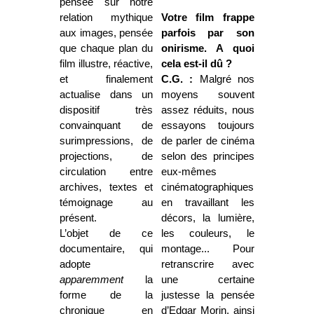
pensée sur notre
relation mythique
Votre film frappe
aux images, pensée
parfois par son
que chaque plan du
onirisme. A quoi
film illustre, réactive,
cela est-il dû ?
et finalement
C.G. :
Malgré nos
actualise dans un
moyens souvent
dispositif très
assez réduits, nous
convainquant de
essayons toujours
surimpressions, de
de parler de cinéma
projections, de
selon des principes
circulation entre
eux-mêmes
archives, textes et
cinématographiques,
témoignage au
en travaillant les
présent.
décors, la lumière,
L’objet de ce
les couleurs, le
documentaire, qui
montage... Pour
adopte
retranscrire avec
apparemment
la
une certaine
forme de la
justesse la pensée
chronique en
d’Edgar Morin, ainsi