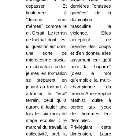
dépasser. Et
dernières "chasses
finalement, à
gardées" de la
"devenir eux-
domination
mêmes" comme le
masculine : la
dit Orsatti. Le terrain
violence. Elles
de football dont il
est
acceptent de
ici question est donc
prendre des coups
une sorte de
et d'en donner, elles
microcosme social,
assument leur goût
un laboratoire où les
pour la "bagarre"
jeunes en formation
(c'est le mot
se préparent, en
qu'emploie la multi-
jouant au football, à
championne du
affronter le "vrai"
monde Anne-Sophie
terrain, celui qu'ils
Mathis), quitte à
auront à fouler une
perdre aux yeux
fois les six mois de
des hommes leur
stage écoulés : le
"féminité".
marché du travail, la
Privilégiant cette
collectivité, bref, la
dimension, Laure