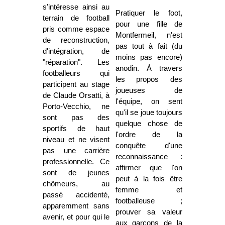
s'intéresse ainsi au
Pratiquer le foot,
terrain de football
pour une fille de
pris comme espace
Montfermeil, n'est
de reconstruction,
pas tout à fait (du
d'intégration, de
moins pas encore)
"réparation". Les
anodin. À travers
footballeurs qui
les propos des
participent au stage
joueuses de
de Claude Orsatti, à
l'équipe, on sent
Porto-Vecchio, ne
qu'il se joue toujours
sont pas des
quelque chose de
sportifs de haut
l'ordre de la
niveau et ne visent
conquête d'une
pas une carrière
reconnaissance :
professionnelle. Ce
affirmer que l'on
sont de jeunes
peut à la fois être
chômeurs, au
femme et
passé accidenté,
footballeuse ;
apparemment sans
prouver sa valeur
avenir, et pour qui le
aux garçons de la