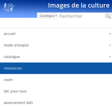
Saut au contenu
Images de la culture
Catalogue
accueil
mode d'emploi
catalogue
ressources
zoom
IDC pour tous
abonnement VàD