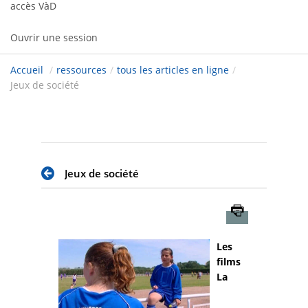
accès VàD
Ouvrir une session
Accueil
/
ressources
/
tous les articles en ligne
/
Jeux de société
Jeux de société
Imprimer
Les
films
La