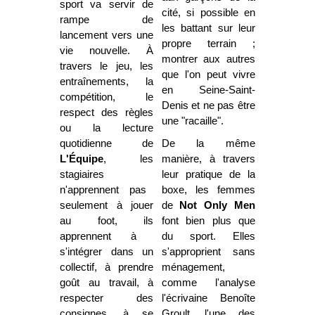
sport va servir de
cité, si possible en
rampe de
les battant sur leur
lancement vers une
propre terrain ;
vie nouvelle. À
montrer aux autres
travers le jeu, les
que l'on peut vivre
entraînements, la
en Seine-Saint-
compétition,
le
Denis et ne pas être
respect
des règles
une "racaille".
ou la lecture
quotidienne de
De la même
L'Équipe
, les
manière, à travers
stagiaires
leur pratique de la
n'apprennent
pas
boxe, les femmes
seulement à jouer
de
Not Only Men
au foot, ils
font bien plus que
apprennent
à
du sport. Elles
s'intégrer dans un
s'approprient sans
collectif, à prendre
ménagement,
goût au travail, à
comme l'analyse
respecter des
l'écrivaine Benoîte
consignes, à se
Groult, l'une des