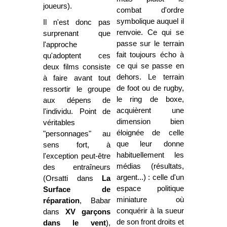
joueurs).
combat d'ordre
symbolique auquel il
Il n'est donc pas
renvoie. Ce qui se
surprenant que
passe sur le terrain
l'approche
fait toujours écho à
qu'adopte
nt ces
ce qui se passe en
deux films consiste
dehors. Le terrain
à faire avant tout
de foot ou de rugby,
ressortir le groupe
le ring de boxe,
aux dépens de
acquièrent une
l'individu. Point de
dimension bien
véritables
éloignée de celle
"personnages" au
que leur donne
sens fort, à
habituellement les
l'exception peut-être
médias (résultats,
des entraîneurs
argent...) : celle d'un
(Orsatti dans
La
espace politique
Surface
de
miniature où
réparation
, Babar
conquérir à la sueur
dans
XV garçons
de son front droits et
dans le vent
),