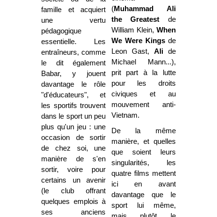
(
Muhammad Ali
famille et acquiert
the Greatest
de
une vertu
William Klein,
When
pédagogique
We Were Kings
de
essentielle. Les
Leon Gast,
Ali
de
entraîneurs, comme
Michael Mann...),
le dit également
pri
t
part à la lutte
Babar, y jouent
pour les droits
davantage le rôle
civiques et au
"d'éducateurs", et
mouvement anti-
les sportifs trouvent
Vietnam.
dans le sport un peu
plus qu'un jeu : une
De la même
occasion de sortir
manière, et quelles
de chez soi, une
que soient leurs
manière de s'en
singularités, les
sortir, voire pour
quatre films mettent
certains un avenir
ici en avant
(le club offrant
davantage que le
quelques emplois à
sport lui même,
ses anciens
mais plutôt le