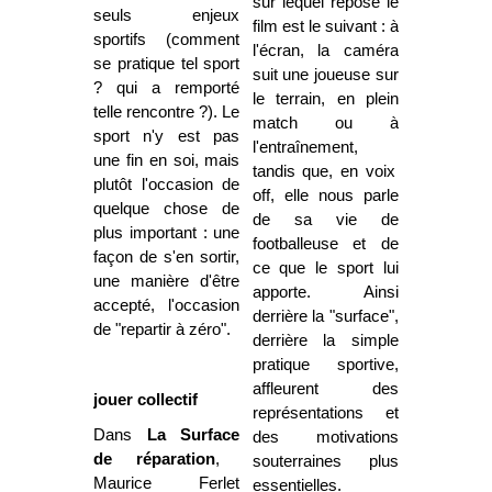
sur lequel repose le
seuls enjeux
film est le suivant :
à
sportifs (comment
l'écran, la caméra
se pratique tel sport
suit une joueuse sur
? qui a remporté
le terrain, en plein
telle rencontre ?). Le
match ou à
sport n'y est pas
l'entraînement,
une fin en soi, mais
tandis que,
en voix
plutôt l'occasion de
off, elle nous parle
quelque chose de
de sa vie de
plus important : une
footballeuse et de
façon de s'en sortir,
ce que le sport lui
une manière d'être
apporte. Ainsi
accepté, l'occasion
derrière la "surface",
de "repartir à zéro".
derrière la simple
pratique sportive,
affleurent des
jouer collectif
représentations et
Dans
La Surface
des motivations
de réparation
,
souterraines plus
Maurice Ferlet
essentielles.