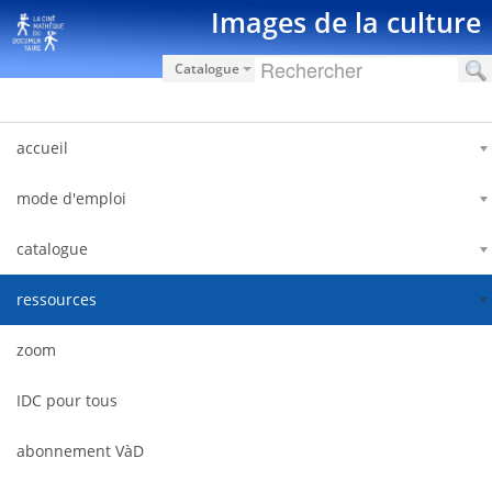
Saut au contenu
Images de la culture
Catalogue
accueil
mode d'emploi
catalogue
ressources
zoom
IDC pour tous
abonnement VàD