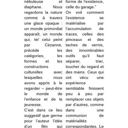
nébuleuse et
forme de l’existence,
diaphane. Nous
celle du garage.”
regardons la nature
On voit comment
comme à travers
l’existence se
une glace opaque :
matérialise par
un monde primordial
l’accumulation de
apparaît, un monde
traces, celles des
qui, tel celui peint
pinceaux et des
par Cézanne,
taches de vernis,
précède les
des innombrables
catégories, les
outils qu’il faut
formes et les
séparer, trier,
constructions
toucher du regard et
culturelles avec
des mains. Ceux qui
lesquelles nous
ont vécu une
avons appris à le
expérience
regarder – peut-être
semblable finissent
le monde de
peu à peu par
l’enfance et de la
remplacer ces objets
jeunesse.
par d’autres, comme
C’est dans ce lieu
dans une
suggestif que germe
communion de
pour l’auteur l’idée
matérialités
d’un film qui
correspondantes. Le