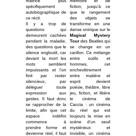
matrice plus
mémoire et de
spécifiquement
fiction, jusqu’à ce
autobiographique de
que le rangement
ce récit.
des objets se
Il y a trop de
transforme en une
questions qui
danse onirique sur le
demeurent cachées
Magical Mystery
pendant la maladie,
Tour
des Beatles qui
des questions que le
se change en un
silence engloutit, car
carillon. Ce mélange
devant la mort les
entre outils et
mots semblent
hommes, cet
impuissants et l’on
enchevêtrement
finit par rester
entre matière et
silencieux, par
esprit devient
déléguer toute
poésie, théâtre, libre
expression aux
jeu, fiction, et libère
gestes. Il faut donc
le cinéma de
se rapprocher de la
Caccia : un cinéma
limite, afin que cet
du réel qui est
espace indéfini
toujours la mise en
commence à
scène d’un seuil
prendre forme et
mystérieux et
devienne réel, il faut
invisible, un cinéma