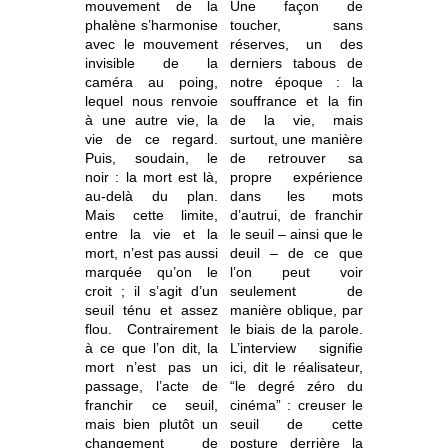
mouvement de la
Une façon de
phalène s’harmonise
toucher, sans
avec le mouvement
réserves, un des
invisible de la
derniers tabous de
caméra au poing,
notre époque : la
lequel nous renvoie
souffrance et la fin
à une autre vie, la
de la vie, mais
vie de ce regard.
surtout, une manière
Puis, soudain, le
de retrouver sa
noir : la mort est là,
propre expérience
au-delà du plan.
dans les mots
Mais cette limite,
d’autrui, de franchir
entre la vie et la
le seuil – ainsi que le
mort, n’est pas aussi
deuil – de ce que
marquée qu’on le
l’on peut voir
croit ; il s’agit d’un
seulement de
seuil ténu et assez
manière oblique, par
flou. Contrairement
le biais de la parole.
à ce que l’on dit, la
L’interview signifie
mort n’est pas un
ici, dit le réalisateur,
passage, l’acte de
“le degré zéro du
franchir ce seuil,
cinéma” : creuser le
mais bien plutôt un
seuil de cette
changement de
posture derrière la