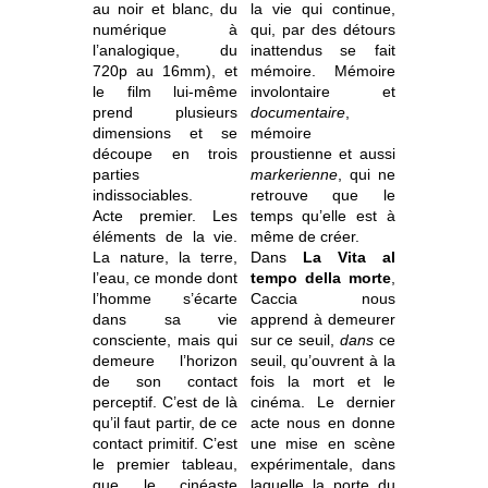
au noir et blanc, du
la vie qui continue,
numérique à
qui, par des détours
l’analogique, du
inattendus se fait
720p au 16mm), et
mémoire. Mémoire
le film lui-même
involontaire et
prend plusieurs
documentaire
,
dimensions et se
mémoire
découpe en trois
proustienne et aussi
parties
markerienne
, qui ne
indissociables.
retrouve que le
Acte premier. Les
temps qu’elle est à
éléments de la vie.
même de créer.
La nature, la terre,
Dans
La Vita al
l’eau, ce monde dont
tempo della morte
,
l’homme s’écarte
Caccia nous
dans sa vie
apprend à demeurer
consciente, mais qui
sur ce seuil,
dans
ce
demeure l’horizon
seuil, qu’ouvrent à la
de son contact
fois la mort et le
perceptif. C’est de là
cinéma. Le dernier
qu’il faut partir, de ce
acte nous en donne
contact primitif. C’est
une mise en scène
le premier tableau,
expérimentale, dans
que le cinéaste
laquelle la porte du