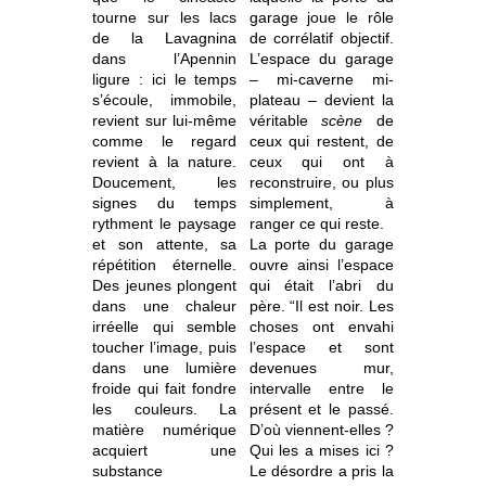
tourne sur les lacs
garage joue le rôle
de la Lavagnina
de corrélatif objectif.
dans l’Apennin
L’espace du garage
ligure : ici le temps
– mi-caverne mi-
s’écoule, immobile,
plateau – devient la
revient sur lui-même
véritable
scène
de
comme le regard
ceux qui restent, de
revient à la nature.
ceux qui ont à
Doucement, les
reconstruire, ou plus
signes du temps
simplement, à
rythment le paysage
ranger ce qui reste.
et son attente, sa
La porte du garage
répétition éternelle.
ouvre ainsi l’espace
Des jeunes plongent
qui était l’abri du
dans une chaleur
père. “Il est noir. Les
irréelle qui semble
choses ont envahi
toucher l’image, puis
l’espace et sont
dans une lumière
devenues mur,
froide qui fait fondre
intervalle entre le
les couleurs. La
présent et le passé.
matière numérique
D’où viennent-elles ?
acquiert une
Qui les a mises ici ?
substance
Le désordre a pris la