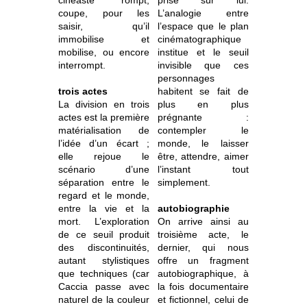
cinéaste rompt,
prise sur lui.
coupe, pour les
L’analogie entre
saisir, qu’il
l’espace que le plan
immobilise et
cinématographique
mobilise, ou encore
institue et le seuil
interrompt.
invisible que ces
personnages
trois actes
habitent se fait de
La division en trois
plus en plus
actes est la première
prégnante :
matérialisation de
contempler le
l’idée d’un écart ;
monde, le laisser
elle rejoue le
être, attendre, aimer
scénario d’une
l’instant tout
séparation entre le
simplement.
regard et le monde,
entre la vie et la
autobiographie
mort. L’exploration
On arrive ainsi au
de ce seuil produit
troisième acte, le
des discontinuités,
dernier, qui nous
autant stylistiques
offre un fragment
que techniques (car
autobiographique, à
Caccia passe avec
la fois documentaire
naturel de la couleur
et fictionnel, celui de