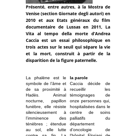
Présenté, entre autres, à la Mostra de
Venise (section Giornate degli autori) en
2010 et aux Etats généraux du film
documentaire de Lussas en 2011, La
Vita al tempo della morte d’Andrea
Caccia est un essai philosophique en
trois actes sur le seuil qui sépare la vie
et la mort, construit à partir de la
disparition de la figure paternelle.
La phalène est le
la parole
symbole de l’âme et
Caccia décide de
de sa proximité à
recueillir les
Hadès. Animal
témoignages de
nocturne, papillon
onze personnes qui,
funèbre, elle résiste
hospitalisées dans le
silencieusement à
centre de soins
l’imminence des
palliatifs du
ténèbres ; étendue
département
au sol, elle lutte
d’oncologie de
contre sa fin. La
l’hôpital
Floriani de