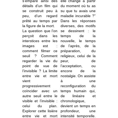
s’empare ainsi des
elle changé à partir
détails d’un film qui
du moment où tu as
se construit peu à
su que tu avais une
peu, d’un regard
maladie incurable ?”
prêté au temps par
Dans les réponses
la figure de la mort.
diverses, des motifs
La question que l’on
se dessinent : le
perçoit dans les
temps de la
interstices entre les
nouvelle, le temps
images est :
de l’après, de la
comment filmer ce
préparation, du
seuil ? Comment
religieux, celui de la
regarder la vie du
peur, de
point de vue de
l’acceptation, ou
l’invisible ? La limite
encore de la
entre vie et mort
nostalgie. On assiste
vient
à une
progressivement
reconfiguration du
coïncider avec un
temps humain qui,
autre seuil entre le
de linéaire et
visible et l’invisible :
chronologique,
celui du plan.
devient un temps en
Explorer cette lisière
profondeur, une
entre vie et mort
intensité temporelle.