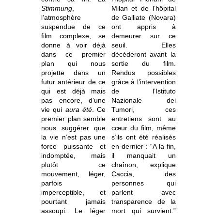
Stimmung
,
Milan et de l’hôpital
l’atmosphère
de Galliate (Novara)
suspendue de ce
ont appris à
film complexe, se
demeurer sur ce
donne à voir déjà
seuil. Elles
dans ce premier
décèderont avant la
plan qui nous
sortie du film.
projette dans un
Rendus possibles
futur antérieur de ce
grâce à l’intervention
qui est déjà mais
de l’Istituto
pas encore, d’une
Nazionale dei
vie qui
aura été
. Ce
Tumori, ces
premier plan semble
entretiens sont au
nous suggérer que
cœur du film, même
la vie n’est pas une
s’ils ont été réalisés
force puissante et
en dernier : “A la fin,
indomptée, mais
il manquait un
plutôt ce
chaînon, explique
mouvement, léger,
Caccia, des
parfois
personnes qui
imperceptible, et
parlent avec
pourtant jamais
transparence de la
assoupi.
Le léger
mort qui survient.”