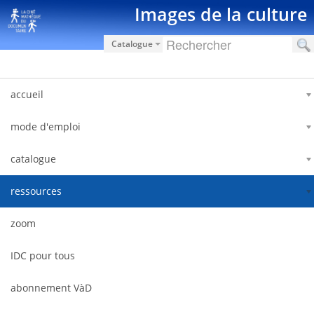
Saut au contenu
Images de la culture
Catalogue
accueil
mode d'emploi
catalogue
ressources
zoom
IDC pour tous
abonnement VàD