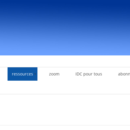
ressources
zoom
IDC pour tous
abon