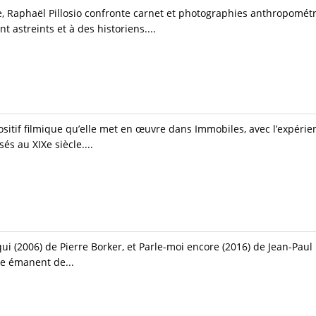
, Raphaël Pillosio confronte carnet et photographies anthropomét
 astreints et à des historiens....
ositif filmique qu’elle met en œuvre dans Immobiles, avec l’expér
sés au XIXe siècle....
 qui (2006) de Pierre Borker, et Parle-moi encore (2016) de Jean-Paul
re émanent de...