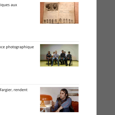
riques aux
ience photographique
 Fargier, rendent