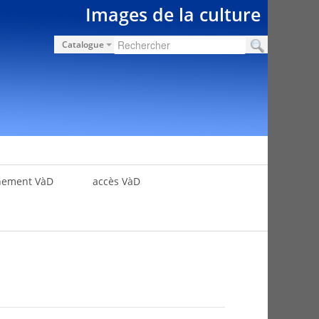
Images de la culture
Catalogue
nement VàD
accès VàD