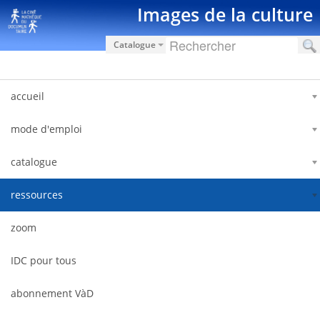
Saut au contenu
Images de la culture
Catalogue
accueil
mode d'emploi
catalogue
ressources
zoom
IDC pour tous
abonnement VàD