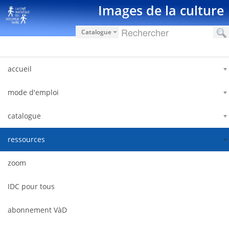
Saut au contenu
Images de la culture
Catalogue
accueil
mode d'emploi
catalogue
ressources
zoom
IDC pour tous
abonnement VàD