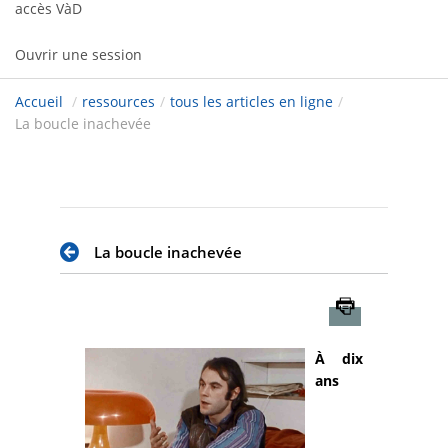
accès VàD
Ouvrir une session
Accueil
/
ressources
/
tous les articles en ligne
/
La boucle inachevée
La boucle inachevée
Imprimer
À dix
ans