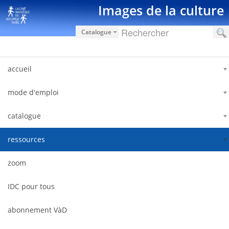
Saut au contenu
Images de la culture
Catalogue
accueil
mode d'emploi
catalogue
ressources
zoom
IDC pour tous
abonnement VàD