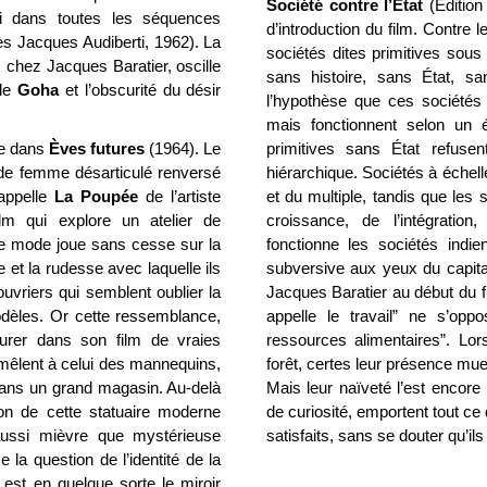
Société
contre l’État
(Edition
si dans toutes les séquences
d’introduction du film. Contre l
ès Jacques Audiberti, 1962). La
sociétés dites primitives sous
, chez Jacques Baratier, oscille
sans histoire, sans État, sa
 de
Goha
et l’obscurité du désir
l’hypothèse que ces société
mais fonctionnent selon un é
ve dans
Èves futures
(1964). Le
primitives sans État refusent
 de femme désarticulé renversé
hiérarchique. Sociétés à échelle
rappelle
La Poupée
de l’artiste
et du multiple, tandis que les 
lm
qui explore un atelier de
croissance, de l’intégration
de mode joue sans cesse sur la
fonctionne les sociétés indie
e et la rudesse avec laquelle ils
subversive aux yeux du capit
uvriers qui semblent oublier la
Jacques Baratier au début du f
dèles. Or cette ressemblance,
appelle le travail” ne s’op
gurer dans son film de vraies
ressources alimentaires”. Lo
 mêlent à celui des mannequins,
forêt, certes leur présence muet
dans un grand magasin. Au-delà
Mais leur naïveté l’est encore
tion de cette statuaire moderne
de curiosité, emportent tout ce 
aussi mièvre que mystérieuse
satisfaits, sans se douter qu’ils
 la question de l’identité de la
est en quelque sorte le miroir