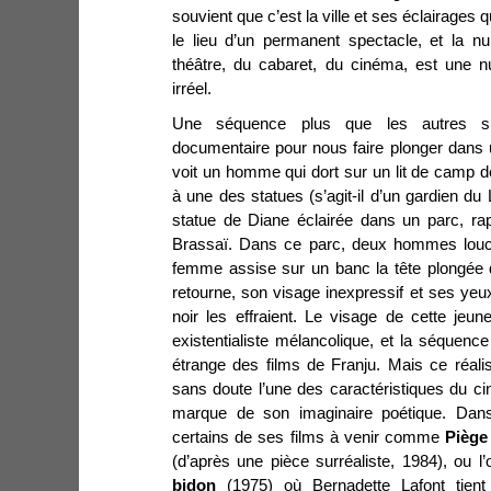
souvient que c’est la ville et ses éclairages qu
le lieu d’un permanent spectacle, et la nu
théâtre, du cabaret, du cinéma, est une n
irréel.
Une séquence plus que les autres s’é
documentaire pour nous faire plonger dans
voit un homme qui dort sur un lit de camp d
à une des statues (s’agit-il d’un gardien du
statue de Diane éclairée dans un parc, ra
Brassaï. Dans ce parc, deux hommes louch
femme assise sur un banc la tête plongée 
retourne, son visage inexpressif et ses ye
noir les effraient. Le visage de cette jeu
existentialiste mélancolique, et la séquenc
étrange des films de Franju. Mais ce réalis
sans doute l’une des caractéristiques du c
marque de son imaginaire poétique. Dan
certains de ses films à venir comme
Piège
(d’après une pièce surréaliste, 1984), ou l
bidon
(1975) où Bernadette Lafont tient 