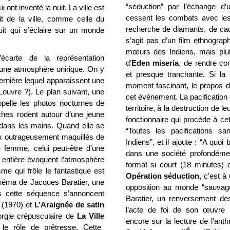
“séduction” par l’échange d
i ont inventé la nuit. La ville est
cessent les combats avec les 
it de la ville, comme celle du
recherche de diamants, de cao
uit qui s’éclaire sur un monde
s’agit pas d’un film ethnograph
mœurs des Indiens, mais plut
carte de la représentation
d’
Eden miseria
, de rendre co
 une atmosphère onirique. On y
et presque tranchante. Si la 
ernière lequel apparaissent une
moment fascinant, le propos d
 Louvre ?). Le plan suivant, une
cet événement. La pacification 
ppelle les photos nocturnes de
territoire, à la destruction de 
es rodent autour d’une jeune
fonctionnaire qui procède à cet
dans les mains. Quand elle se
“Toutes les pacifications s
ux outrageusement maquillés de
Indiens”, et il ajoute : “A quoi 
ne femme, celui peut-être d’une
dans une société profondéme
e entière évoquent l’atmosphère
format si court (18 minutes
me qui frôle le fantastique est
Opération séduction
, c’est à 
inéma de Jacques Baratier, une
opposition au monde “sauvage
s cette séquence s’annoncent
Baratier, un renversement des
(1970) et
L’Araignée de satin
l’acte de foi de son œuvre c
’orgie crépusculaire de
La
Ville
encore sur la lecture de l’ant
le rôle de prêtresse. Cette