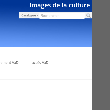
Images de la culture
Catalogue
nement VàD
accès VàD