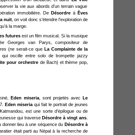
bserver la vie aux abords d’un terrain vague
pération immobilière. De
Désordre
à
Èves
la nuit
, on voit donc s’étendre l’exploration de
squ’à la marge.
es futures
est un film musical. Si la musique
née Georges van Parys, compositeur de
res (ne serait-ce que
La Complainte
de la
, qui oscille entre solo de trompette jazzy
ite
pour orchestre
de Bach) et thème pop,
miné,
Eden miseria
, sont projetés avec
Le
7.
Eden miseria
qui fait le portrait de jeunes
Katmandou, est une sorte d’épilogue ou de
jeunesse qui traverse
Désordre à vingt ans
.
 pu donner lieu à une séquence du
Désordre à
ratier était parti au Népal à la recherche de