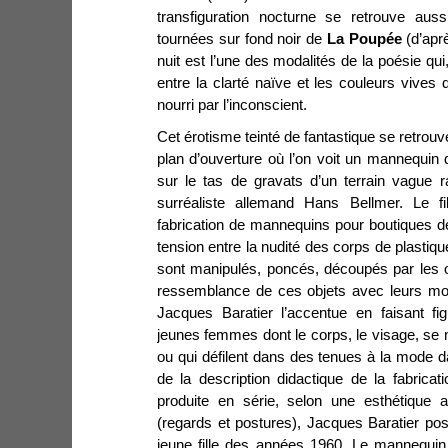
transfiguration nocturne se retrouve aus
tournées sur fond noir de
La Poupée
(d’apr
nuit est l’une des modalités de la poésie qui
entre la clarté naïve et les couleurs vives
nourri par l’inconscient.
Cet érotisme teinté de fantastique se retrou
plan d’ouverture où l’on voit un mannequin
sur le tas de gravats d’un terrain vague 
surréaliste allemand Hans Bellmer. Le fi
fabrication de mannequins pour boutiques 
tension entre la nudité des corps de plastiqu
sont manipulés, poncés, découpés par les o
ressemblance de ces objets avec leurs mo
Jacques Baratier l’accentue en faisant fi
jeunes femmes dont le corps, le visage, se
ou qui défilent dans des tenues à la mode 
de la description didactique de la fabrica
produite en série, selon une esthétique 
(regards et postures), Jacques Baratier pose
jeune fille des années 1960. Le mannequin 