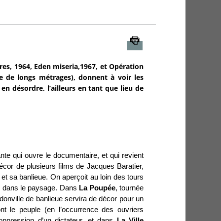
Imprimer
ures, 1964, Eden miseria,1967, et Opération
ine de longs métrages), donnent à voir les
 en désordre, l’ailleurs en tant que lieu de
nte qui ouvre le documentaire, et qui revient
écor de plusieurs films de Jacques Baratier,
e et sa banlieue. On aperçoit au loin des tours
es dans le paysage. Dans
La Poupée
, tournée
idonville de banlieue servira de décor pour un
nt le peuple (en l’occurrence des ouvriers
’oppression d’un dictateur, et dans
La Ville