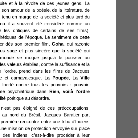
 fuite et à la révolte de ces jeunes gens. La
 son amour de la poésie, de la littérature, de
nt tenu en marge de la société et plus tard du
où il a souvent été considéré comme un
re les critiques de certains de ses films),
hétiques de l’époque. Le sentiment de cette
mer dès son premier film,
Goha
, qui raconte
lus sage et plus sincère que la société qui
le monde se moque jusqu’à le pousser au
les valeurs établies, contre la suffisance et la
e l’ordre, prend dans les films de Jacques
que et carnavalesque.
La Poupée
,
La Ville
iberté contre tous les pouvoirs : pouvoir
ême psychiatrique dans
Rien, voilà l’ordre
élité poétique au désordre.
 n’est pas éloigné de ces préoccupations.
 au nord du Brésil, Jacques Baratier part
 première rencontre entre une tribu d’Indiens
ne mission de protection envoyée sur place
” des Indiens, c’est-à-dire procéder à leur