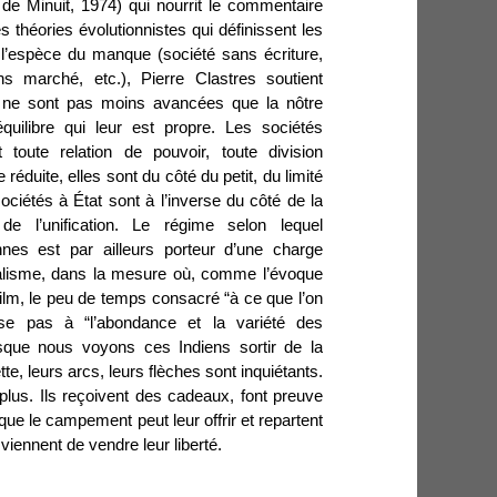
 de Minuit, 1974) qui nourrit le commentaire
es théories évolutionnistes qui définissent les
 l’espèce du manque (société sans écriture,
ns marché, etc.), Pierre Clastres soutient
s ne sont pas moins avancées que la nôtre
quilibre qui leur est propre. Les sociétés
 toute relation de pouvoir, toute division
 réduite, elles sont du côté du petit, du limité
sociétés à État sont à l’inverse du côté de la
, de l’unification. Le régime selon lequel
nnes est par ailleurs porteur d’une charge
alisme, dans la mesure où, comme l’évoque
ilm, le peu de temps consacré “à ce que l’on
pose pas à “l’abondance et la variété des
rsque nous voyons ces Indiens sortir de la
te, leurs arcs, leurs flèches sont inquiétants.
 plus. Ils reçoivent des cadeaux, font preuve
que le campement peut leur offrir et repartent
 viennent de vendre leur liberté.