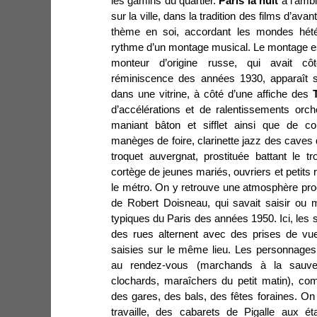
les gamins du quartier.
Paris la nuit
a l’ambi
sur la ville, dans la tradition des films d’ava
thème en soi, accordant les mondes hétér
rythme d’un montage musical. Le montage est
monteur d’origine russe, qui avait côt
réminiscence des années 1930, apparaît 
dans une vitrine, à côté d’une affiche des
d’accélérations et de ralentissements orch
maniant bâton et sifflet ainsi que de con
manèges de foire, clarinette jazz des caves 
troquet auvergnat, prostituée battant le t
cortège de jeunes mariés, ouvriers et petits 
le métro. On y retrouve une atmosphère pro
de Robert Doisneau, qui savait saisir ou 
typiques du Paris des années 1950. Ici, les s
des rues alternent avec des prises de vue
saisies sur le même lieu. Les personnages
au rendez-vous (marchands à la sauvet
clochards, maraîchers du petit matin), co
des gares, des bals, des fêtes foraines. On 
travaille, des cabarets de Pigalle aux ét