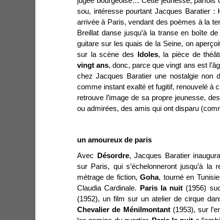
jugée bourgeoise… Cette jeunesse, parfois
sou, intéresse pourtant Jacques Baratier 
arrivée à Paris, vendant des poèmes à la t
Breillat danse jusqu’à la transe en boîte de
guitare sur les quais de la Seine, on aperçoi
sur la scène des
Idoles
, la pièce de thé
vingt ans
, donc, parce que vingt ans est l’â
chez Jacques Baratier une nostalgie non 
comme instant exalté et fugitif, renouvelé à 
retrouve l’image de sa propre jeunesse, de
ou admirées, des amis qui ont disparu (comm
un amoureux de paris
Avec
Désordre
, Jacques Baratier inaugur
sur Paris, qui s’échelonneront jusqu’à la 
métrage de fiction,
Goha
, tourné en Tunisi
Claudia Cardinale.
Paris la nuit
(1956) su
(1952), un film sur un atelier de cirque da
Chevalier de Ménilmontant
(1953), sur l’