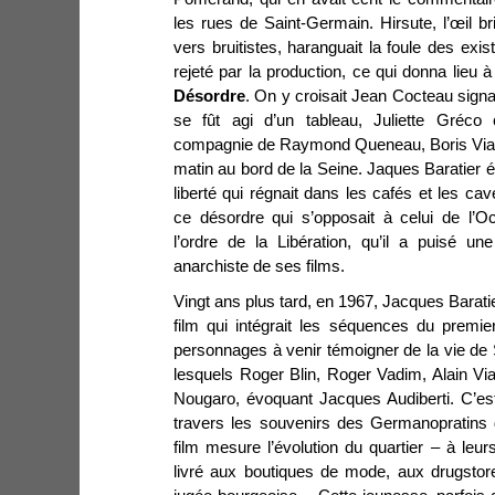
les rues de Saint-Germain. Hirsute, l’œil b
vers bruitistes, haranguait la foule des exis
rejeté par la production, ce qui donna lieu 
Désordre
. On y croisait Jean Cocteau signa
se fût agi d’un tableau, Juliette Gréco
compagnie de Raymond Queneau, Boris Vian j
matin au bord de la Seine. Jaques Baratier ét
liberté qui régnait dans les cafés et les c
ce désordre qui s’opposait à celui de l’
l’ordre de la Libération, qu’il a puisé une 
anarchiste de ses films.
Vingt ans plus tard, en 1967, Jacques Baratie
film qui intégrait les séquences du premie
personnages à venir témoigner de la vie de
lesquels Roger Blin, Roger Vadim, Alain Via
Nougaro, évoquant Jacques Audiberti. C’e
travers les souvenirs des Germanopratins 
film mesure l’évolution du quartier
–
à leur
livré aux boutiques de mode, aux drugstor