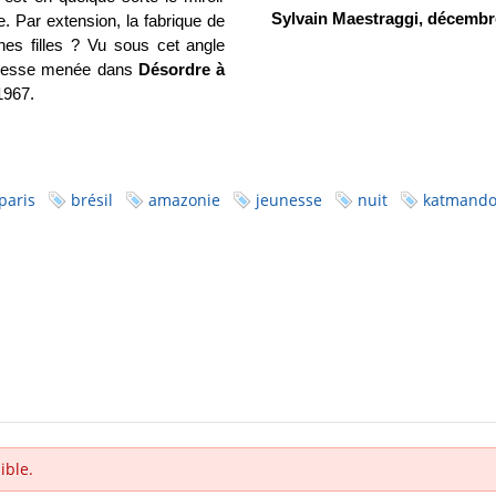
Sylvain Maestraggi, décembr
te. Par extension, la fabrique de
nes filles ? Vu sous cet angle
eunesse menée dans
Désordre à
 1967.
paris
brésil
amazonie
jeunesse
nuit
katmand
ible.