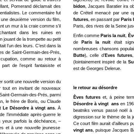
rillant, Pomerand déclamait des
bidon
, Jacques Baratier ira o
tentialistes. Le commentaire fut
de Créteil menacé par une o
à une deuxième version du film,
futures
, en passant par
Paris 
nt un mur à la craie comme s’il
Paris, des rives de la Seine ju
 chantant dans les ruines en
Enfin comme
Paris la nuit
,
Èv
ouant de la trompette au petit
de
Paris la nuit
était sig
ait l’un des leurs. C’est dans la
nombreuses chansons populai
aves de Saint-Germain-des-Prés,
Butte
), celle d’
Eves futures
Occupation, comme au retour à
(lointainement inspiré de la
Su
part de l’esprit fantaisiste et
est de Georges Delerue.
r sortit une nouvelle version du
le retour au désordre
r tout en invitant de nouveaux
 Saint-Germain-des-Prés, parmi
Èves futures
et, à peine ter
n, le frère de Boris, ou Claude
Désordre à vingt ans
en 196
st
Le Désordre à vingt ans
. À
beatniks venus passé noël à 
de l’immédiate après-guerre le
digression sur le thème de la 
s yeux parfois la déchéance,
–
Ce court film aurait d’ailleurs
es et à une nouvelle jeunesse
vingt ans
, puisque Jacques Ba