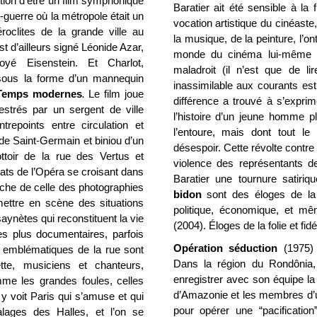
tion d’être un film symphonique
Baratier ait été sensible à la
nt-guerre où la métropole était un
vocation artistique du cinéaste,
oclites de la grande ville au
la musique, de la peinture, l’o
 d’ailleurs signé Léonide Azar,
monde du cinéma lui-même 
oyé Eisenstein. Et Charlot,
maladroit (il n’est que de li
sous la forme d’un mannequin
inassimilable aux courants est
Temps modernes
.
Le film joue
différence a trouvé à s’expri
estrés par un sergent de ville
l’histoire d’un jeune homme p
trepoints entre circulation et
l’entoure, mais dont tout 
de Saint-Germain et biniou d’un
désespoir. Cette révolte contre 
rottoir de la rue des Vertus et
violence des représentants d
rats de l’Opéra se croisant dans
Baratier une tournure satiri
che de celle des photographies
bidon
sont des éloges de la l
mettre en scène des situations
politique, économique, et m
aynètes qui reconstituent la vie
(2004). Éloges de la folie et fid
s plus documentaires, parfois
Opération séduction
(1975)
 emblématiques de la rue sont
Dans la région du Rondônia,
te, musiciens et chanteurs,
enregistrer avec son équipe la
mme les grandes foules, celles
d’Amazonie et les membres d’u
y voit Paris qui s’amuse et qui
pour opérer une “pacification
alages des Halles, et l’on se