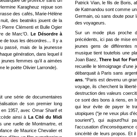
 débarquée de province sans un
Patrick Vian, le fils de Boris, 
: Hermine Karagheuz rejoue son
de Katmandou sont comme un éc
errasse des cafés, Marie-Hélène
Germain, où sans doute pour la
 nuit, des beatniks jouent de la
des voyageurs.
t Pierre Clémenti et Bulle Ogier
Sur un mode plus proche d
âtre de Marc’O.
Le Désordre à
précédents, ici pas de mise en 
ge de tous les désordres… Il y a
jeunes gens de différentes n
du passé, mais de la jeunesse
musique tient toutefois une pl
chaque génération, dans lequel il
Joan Baez,
There but for For
s jeunes femmes qu’il a aimées
recueille le témoignage d’une 
e le poète Olivier Larronde).
débarquait à Paris sans argent
ans
. “Paris est devenu un gra
voyage, ils cherchent la liberté 
destruction des valeurs coerciti
ait une série de documentaires
ce sont des bons à riens, en I
réalisation de son premier long
qui leur évite de payer le tr
e en 1957, avec Omar Sharif et
utopiques (“je ne veux plus d’é
ccède ainsi à
La Cité
du Midi
sourient”), qui aujourd’hui 
ns une ruelle de Montmartre, et
l’accusation d’inconséquence d
enfance de Maurice Chevalier et
sincérité de leurs propos. Et i