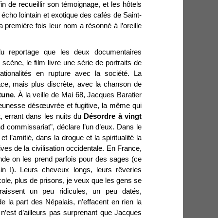
afin de recueillir son témoignage, et les hôtels
ho lointain et exotique des cafés de Saint-
 première fois leur nom a résonné à l’oreille
u reportage que les deux documentaires
scène, le film livre une série de portraits de
ationalités en rupture avec la société. La
ace, mais plus discrète, avec la chanson de
tune
. À la veille de Mai 68, Jacques Baratier
jeunesse désœuvrée et fugitive, la même qui
, errant dans les nuits du
Désordre à vingt
nd commissariat”, déclare l’un d’eux. Dans le
et l’amitié, dans la drogue et la spiritualité la
ves de la civilisation occidentale. En France,
nde on les prend parfois pour des sages (ce
ain !). Leurs cheveux longs, leurs rêveries
cole, plus de prisons, je veux que les gens se
paraissent un peu ridicules, un peu datés,
e la part des Népalais, n’effacent en rien la
l n’est d’ailleurs pas surprenant que Jacques