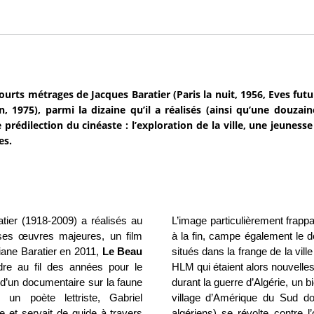
ourts métrages de Jacques Baratier (Paris la nuit, 1956, Eves fut
n, 1975), parmi la dizaine qu’il a réalisés (ainsi qu’une douza
 prédilection du cinéaste : l’exploration de la ville, une jeunesse
es.
ier (1918-2009) a réalisés au
L’image particulièrement frappa
 ses œuvres majeures, un film
à la fin, campe également le d
iane Baratier en 2011,
Le Beau
situés dans la frange de la vill
dre au fil des années pour le
HLM qui étaient alors nouvell
it d’un documentaire sur la faune
durant la guerre d’Algérie, un b
 un poète lettriste, Gabriel
village d’Amérique du Sud do
e et servait de guide à travers
algériens) se révolte contre l