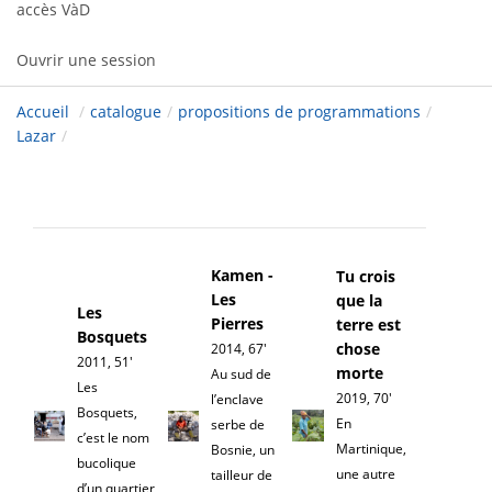
accès VàD
Ouvrir une session
Accueil
/
catalogue
/
propositions de programmations
/
Lazar
/
Kamen -
Tu crois
Les
que la
Les
Pierres
terre est
Bosquets
chose
2014, 67'
2011, 51'
morte
Au sud de
Les
2019, 70'
l’enclave
Bosquets,
En
serbe de
c’est le nom
Martinique,
Bosnie, un
bucolique
une autre
tailleur de
d’un quartier