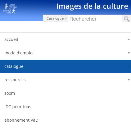
Saut au contenu
Images de la culture
Catalogue
accueil
mode d'emploi
catalogue
ressources
zoom
IDC pour tous
abonnement VàD