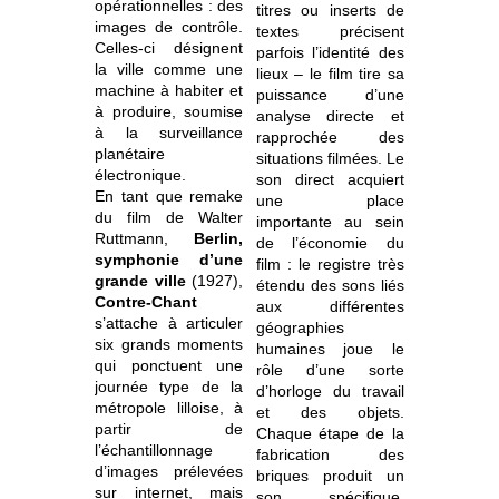
opérationnelles : des
titres ou inserts de
images de contrôle.
textes précisent
Celles-ci désignent
parfois l’identité des
la ville comme une
lieux – le film tire sa
machine à habiter et
puissance d’une
à produire, soumise
analyse directe et
à la surveillance
rapprochée des
planétaire
situations filmées. Le
électronique.
son direct acquiert
En tant que remake
une place
du film de Walter
importante au sein
Ruttmann,
Berlin,
de l’économie du
symphonie d’une
film : le registre très
grande ville
(1927),
étendu des sons liés
Contre-Chant
aux différentes
s’attache à articuler
géographies
six grands moments
humaines joue le
qui ponctuent une
rôle d’une sorte
journée type de la
d’horloge du travail
métropole lilloise, à
et des objets.
partir de
Chaque étape de la
l’échantillonnage
fabrication des
d’images prélevées
briques produit un
sur internet, mais
son spécifique,