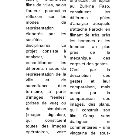
une école, un hôpital
films de villes, selon
au Burkina Faso,
l’auteur – poursuit sa
constituent les
réflexion sur les
différents pôles
modes de
d’analyse auxquels
représentation
s’attache Farocki en
élaborés par les
filmant de très près
sociétés
les hommes et les
disciplinaires. Le
femmes, au plus
projet consiste à
près de la
analyser, à
mécanique des
échantillonner les
corps et des gestes.
différents modes de
C'est par la
représentation de la
description des
ville et de
gestes et leur
surveillance d’un
comparaison, mais
territoire, à partir
aussi par la
d’images “réelles”
comparaison des
(prises de vue) ou
images, des plans,
de simulation
qu'il construit son
(images digitales),
film. Conçu sans
qui constituent
dialogues ni
toutes des images
commentaires – une
opératoires, voire
vingtaine de sous-