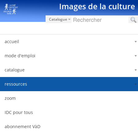
Saut au contenu
Images de la culture
Catalogue
accueil
mode d'emploi
catalogue
ressources
zoom
IDC pour tous
abonnement VàD