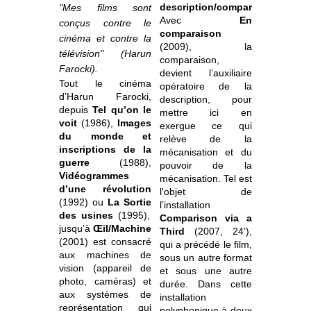
description/comparaison
"Mes films sont
Avec
En
conçus contre le
comparaison
cinéma et contre la
(2009), la
télévision" (Harun
comparaison,
Farocki).
devient l’auxiliaire
Tout le cinéma
opératoire de la
d’Harun Farocki,
description, pour
depuis
Tel qu’on le
mettre ici en
voit
(1986),
Images
exergue ce qui
du monde et
relève de la
inscriptions de la
mécanisation et du
guerre
(1988),
pouvoir de la
Vidéogrammes
mécanisation. Tel est
d’une révolution
l'objet de
(1992) ou
La Sortie
l’installation
des usines
(1995),
Comparison via a
jusqu’à
Œil/Machine
Third
(2007, 24’),
(2001) est consacré
qui a précédé le film,
aux machines de
sous un autre format
vision (appareil de
et sous une autre
photo, caméras) et
durée. Dans cette
aux systèmes de
installation
représentation qui
polyphonique à deux