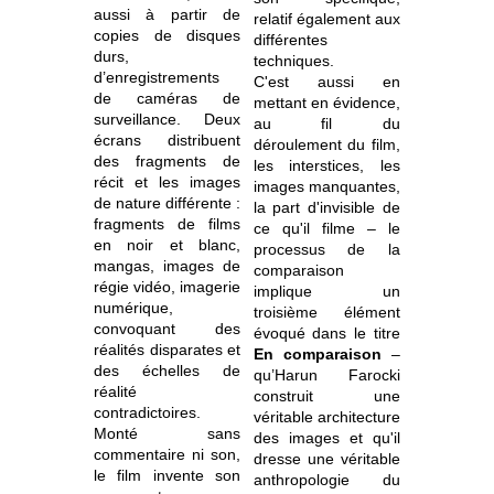
aussi à partir de
relatif également aux
copies de disques
différentes
durs,
techniques.
d’enregistrements
C'est aussi en
de caméras de
mettant en évidence,
surveillance. Deux
au fil du
écrans distribuent
déroulement du film,
des fragments de
les interstices, les
récit et les images
images manquantes,
de nature différente :
la part d'invisible de
fragments de films
ce qu'il filme – le
en noir et blanc,
processus de la
mangas, images de
comparaison
régie vidéo, imagerie
implique un
numérique,
troisième élément
convoquant des
évoqué dans le titre
réalités disparates et
En comparaison
–
des échelles de
qu’Harun Farocki
réalité
construit une
contradictoires.
véritable architecture
Monté sans
des images et qu'il
commentaire ni son,
dresse une véritable
le film invente son
anthropologie du