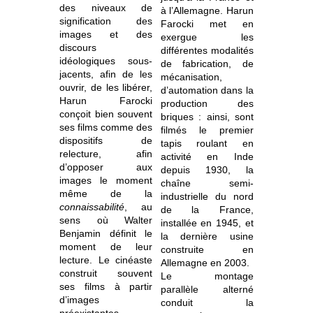
des niveaux de
à l’Allemagne. Harun
signification des
Farocki met en
images et des
exergue les
discours
différentes modalités
idéologiques sous-
de fabrication, de
jacents, afin de les
mécanisation,
ouvrir, de les libérer,
d’automation dans la
Harun Farocki
production des
conçoit bien souvent
briques : ainsi, sont
ses films comme des
filmés le premier
dispositifs de
tapis roulant en
relecture, afin
activité en Inde
d’opposer aux
depuis 1930, la
images le moment
chaîne semi-
même de la
industrielle du nord
connaissabilité
, au
de la France,
sens où Walter
installée en 1945, et
Benjamin définit le
la dernière usine
moment de leur
construite en
lecture. Le cinéaste
Allemagne en 2003.
construit souvent
Le montage
ses films à partir
parallèle alterné
d’images
conduit la
préexistantes –