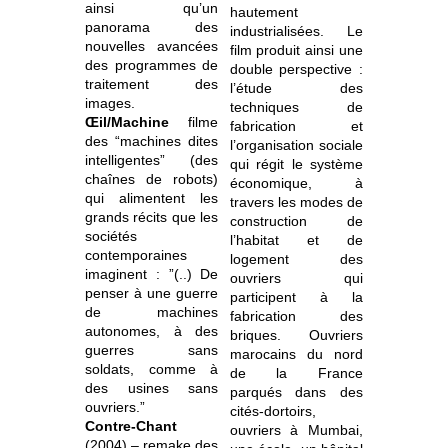
ainsi qu’un
hautement
panorama des
industrialisées. Le
nouvelles avancées
film produit ainsi une
des programmes de
double perspective :
traitement des
l’étude des
images.
techniques de
Œil/Machine
filme
fabrication et
des “machines dites
l’organisation sociale
intelligentes” (des
qui régit le système
chaînes de robots)
économique, à
qui alimentent les
travers les modes de
grands récits que les
construction de
sociétés
l’habitat et de
contemporaines
logement des
imaginent : ”(..) De
ouvriers qui
penser à une guerre
participent à la
de machines
fabrication des
autonomes, à des
briques. Ouvriers
guerres sans
marocains du nord
soldats, comme à
de la France
des usines sans
parqués dans des
ouvriers.”
cités-dortoirs,
Contre-Chant
ouvriers à Mumbai,
(2004) – remake des