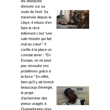
les obstacles
dressés sur sa
route de l’exil. Sa
traversée depuis la
Libye, il refuse d’en
faire le récit
tellement c’est “
une
sale histoire qui fait
mal au cœur”
. Il
confie à la place un
constat amer : “
En
Europe,
on ne peut
pas résoudre ses
problèmes grâce à
la force.
” En effet,
bien qu’il y ait investi
beaucoup d’énergie,
le projet
d’acheminer des
pneus usagés à
Ouagadougou pour