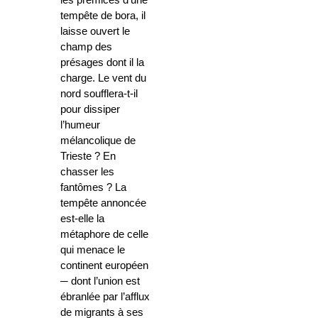
tempête de bora, il
laisse ouvert le
champ des
présages dont il la
charge. Le vent du
nord soufflera-t-il
pour dissiper
l’humeur
mélancolique de
Trieste ? En
chasser les
fantômes ? La
tempête annoncée
est-elle la
métaphore de celle
qui menace le
continent européen
─ dont l’union est
ébranlée par l’afflux
de migrants à ses