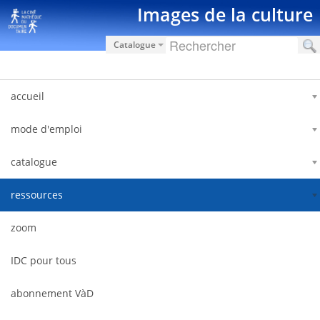
Saut au contenu
Images de la culture
Catalogue
accueil
mode d'emploi
catalogue
ressources
zoom
IDC pour tous
abonnement VàD