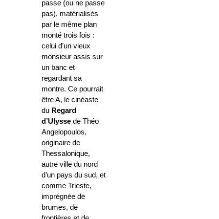
passe (ou ne passe
pas), matérialisés
par le même plan
monté trois fois :
celui d’un vieux
monsieur assis sur
un banc et
regardant sa
montre. Ce pourrait
être A, le cinéaste
du
Regard
d’Ulysse
de Théo
Angelopoulos,
originaire de
Thessalonique,
autre ville du nord
d’un pays du sud, et
comme Trieste,
imprégnée de
brumes, de
frontières et de