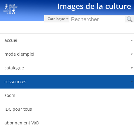
Saut au contenu
Images de la culture
Catalogue
accueil
mode d'emploi
catalogue
ressources
zoom
IDC pour tous
abonnement VàD