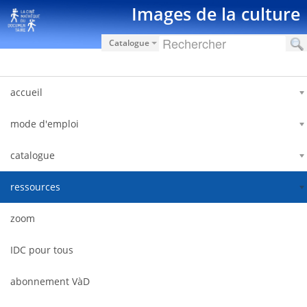
Saut au contenu
Images de la culture
Catalogue
accueil
mode d'emploi
catalogue
ressources
zoom
IDC pour tous
abonnement VàD