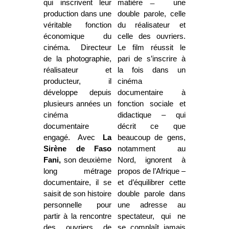
qui inscrivent leur
matière ̶ une
production dans une
double parole, celle
véritable fonction
du réalisateur et
économique du
celle des ouvriers.
cinéma. Directeur
Le film réussit le
de la photographie,
pari de s’inscrire à
réalisateur et
la fois dans un
producteur, il
cinéma
développe depuis
documentaire à
plusieurs années un
fonction sociale et
cinéma
didactique – qui
documentaire
décrit ce que
engagé. Avec
La
beaucoup de gens,
Sirène de Faso
notamment au
Fani,
son deuxième
Nord, ignorent à
long métrage
propos de l’Afrique –
documentaire, il se
et d’équilibrer cette
saisit de son histoire
double parole dans
personnelle pour
une adresse au
partir à la rencontre
spectateur, qui ne
des ouvriers de
se complaît jamais