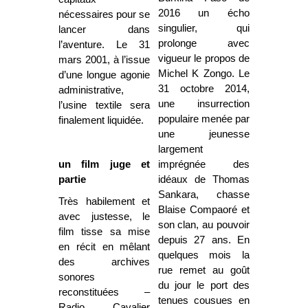
2016 un écho
nécessaires pour se
singulier, qui
lancer dans
prolonge avec
l’aventure. Le 31
vigueur le propos de
mars 2001, à l’issue
Michel K Zongo. Le
d’une longue agonie
31 octobre 2014,
administrative,
une insurrection
l’usine textile sera
populaire menée par
finalement liquidée.
une jeunesse
largement
un film juge et
imprégnée des
partie
idéaux de Thomas
Sankara, chasse
Très habilement et
Blaise Compaoré et
avec justesse, le
son clan, au pouvoir
film tisse sa mise
depuis 27 ans. En
en récit en mêlant
quelques mois la
des archives
rue remet au goût
sonores
du jour le port des
reconstituées –
tenues cousues en
Radio Cavalier