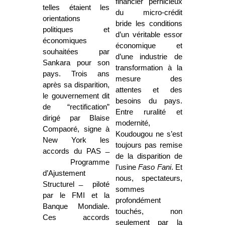
financier pernicieux
telles étaient les
du micro-crédit
orientations
bride les conditions
politiques et
d’un véritable essor
économiques
économique et
souhaitées par
d’une industrie de
Sankara pour son
transformation à la
pays. Trois ans
mesure des
après sa disparition,
attentes et des
le gouvernement dit
besoins du pays.
de “rectification”
Entre ruralité et
dirigé par Blaise
modernité,
Compaoré, signe à
Koudougou ne s’est
New York les
toujours pas remise
accords du PAS ̶
de la disparition de
Programme
l’usine
Faso Fani
. Et
d’Ajustement
nous, spectateurs,
Structurel ̶ piloté
sommes
par le FMI et la
profondément
Banque Mondiale.
touchés, non
Ces accords
seulement par la