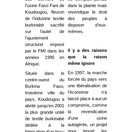
l’usine Faso Fani de
dans la plainte mais
Koudougou, fleuron
revendique le droit
de l’industrie textile
des peuples à
burkinabè sacrifié
disposer d’eux-
sur l’autel de
mêmes.
l’ajustement
structurel imposé
il y a des raisons
par le FMI dans les
que la raison
années 1990 en
même ignore
Afrique.
En 1997, la marche
Située dans le
forcée du pays vers
centre-ouest du
une libéralisation de
Burkina Faso,
l’économie n’a
troisième ville du
laissé place à aucun
pays, Koudougou a
compromis, comme
abrité jusqu’en 2001
la revendication
la plus grande unité
d’une usine
de textile burkinabè
autogérée, un projet
dédiée à la
pour lequel les
fabrication d’un tissu