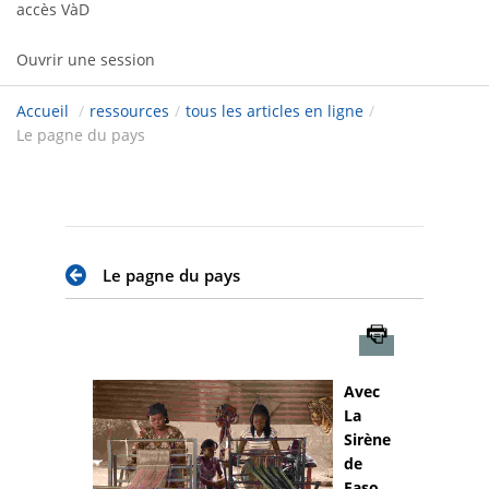
accès VàD
Ouvrir une session
Accueil
/
ressources
/
tous les articles en ligne
/
Le pagne du pays
Le pagne du pays
Imprimer
Avec
La
Sirène
de
Faso