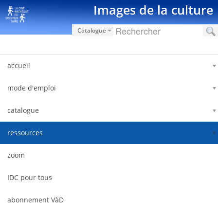
Saut au contenu
Images de la culture
Catalogue
accueil
mode d'emploi
catalogue
ressources
zoom
IDC pour tous
abonnement VàD