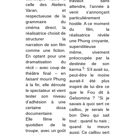
travaux sans
celle des Ateliers
attendre, l’année à
Varan, et
venir s’annonçant
respectueuse de la
particulièrement
grammaire du
hostile. A ce moment
cinéma direct, la
du film, la
réalisatrice choisit de
réalisatrice révèle
structurer la
une Phung croyante,
narration de son film
superstitieuse
comme une fiction.
même, vivement
En optant pour une
préoccupée par la
dramatisation du
destinée de son
récit – avec coup de
5
karma
. S’il avait su,
théâtre final – en
peut-être le moine
faisant
mourir Phung
aurait-il été plus
à la fin, elle déroute
inspiré de lui dire ce
le spectateur et vient
que le Fou dit à
tester son niveau
Gelsomina ? “Si je
d’adhésion à une
savais à quoi sert ce
certaine doxa
caillou, je serais le
documentaire.
bon Dieu qui sait
Elle filme le
tout : quand tu nais ;
quotidien de la
quand tu meurs
troupe, avec un goût
aussi. Ce caillou sert