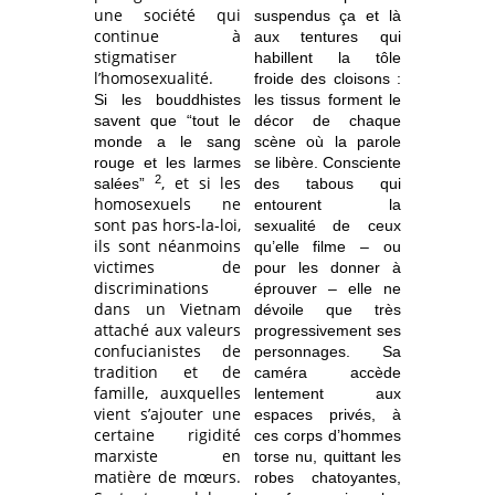
une société qui
suspendus ça et là
continue à
aux tentures qui
stigmatiser
habillent la tôle
l’homosexualité.
froide des cloisons :
Si les bouddhistes
les tissus forment le
savent que “tout le
décor de chaque
monde a le sang
scène où la parole
rouge et les larmes
se libère. Consciente
2
, et si les
salées”
des tabous qui
homosexuels ne
entourent la
sont pas hors-la-loi,
sexualité de ceux
ils sont néanmoins
qu’elle filme – ou
victimes de
pour les donner à
discriminations
éprouver – elle ne
dans un Vietnam
dévoile que très
attaché aux valeurs
progressivement ses
confucianistes de
personnages. Sa
tradition et de
caméra accède
famille, auxquelles
lentement aux
vient s’ajouter une
espaces privés, à
certaine rigidité
ces corps d’hommes
marxiste en
torse nu, quittant les
matière de mœurs.
robes chatoyantes,