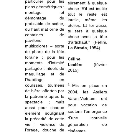
particulier pour les
sûrement à quelque
plans géométriques :
chose. S'il est inutile
montage et
tout le reste est
démontage du
inutile, même les
praticable de scène,
étoiles. Et toi aussi,
du haut mât orné de
tu sers à quelque
centaines de
chose avec ta tête
pavillons
d'artichaut.” (Fellini,
multicolores – sorte
La Strada
, 1954).
de phare de la fête
foraine ; pour les
Céline
moments d’intimité
Leclère
(février
partagée : rituels du
2015)
maquillage et de
l’habillage en
1
coulisses, tournées
Mis en place en
de bière offertes par
2004, les Ateliers
la patronne après le
Varan-Vietnam ont
spectacle ; mais
pour vocation de
aussi pour chaque
soutenir l’émergence
élément soulignant
d’une nouvelle
la précarité de cette
vie : violence de
génération de
l’orage, douche de
cinéastes.