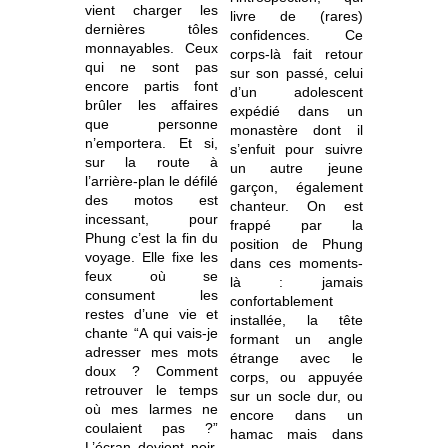
vient charger les
livre de (rares)
dernières tôles
confidences. Ce
monnayables. Ceux
corps-là fait retour
qui ne sont pas
sur son passé, celui
encore partis font
d’un adolescent
brûler les affaires
expédié dans un
que personne
monastère dont il
n’emportera. Et si,
s’enfuit pour suivre
sur la route à
un autre jeune
l’arrière-plan le défilé
garçon, également
des motos est
chanteur. On est
incessant, pour
frappé par la
Phung c’est la fin du
position de Phung
voyage. Elle fixe les
dans ces moments-
feux où se
là : jamais
consument les
confortablement
restes d’une vie et
installée, la tête
chante “A qui vais-je
formant un angle
adresser mes mots
étrange avec le
doux ? Comment
corps, ou appuyée
retrouver le temps
sur un socle dur, ou
où mes larmes ne
encore dans un
coulaient pas ?”
hamac mais dans
L’écran devient noir.