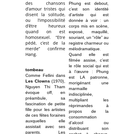
des chansons
Phung est debout,
d’amour tristes qui
c’est son identité
disent la solitude,
d’artiste qui est
ou l’impossibilité
donnée à voir : un
d’être heureux
corps mis en scène,
quand on est
exposé, maquillé,
homosexuel. “Etre
souriant, un “rôle” au
pédé, c’est de la
registre charmeur ou
merde” confirme
mélodramatique.
Hang.
Quand elle est
filmée assise, c’est
le rôle social qui est
tombeau
à l’œuvre : Phung
Comme Fellini dans
est LA patronne,
Les Clowns
(1970),
morigénant une
Nguyen Thi Tham
marmaille
évoque off, en
indisciplinée,
préambule, sa
multipliant les
fascination de petite
réprimandes à
fille pour les artistes
propos de la
de ces fêtes foraines
consommation
auxquelles elle
d’alcool ou
assistait avec ses
distribuant son
parents. Les