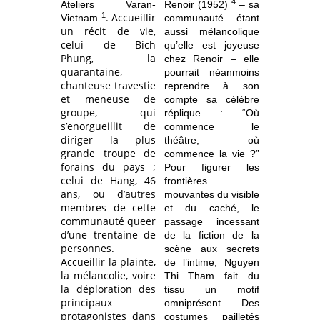
4
Ateliers Varan-
Renoir (1952)
– sa
1
. Accueillir
Vietnam
communauté étant
un récit de vie,
aussi mélancolique
celui de Bich
qu’elle est joyeuse
Phung, la
chez Renoir – elle
quarantaine,
pourrait néanmoins
chanteuse travestie
reprendre à son
et meneuse de
compte sa célèbre
groupe, qui
réplique : “Où
s’enorgueillit de
commence le
diriger la plus
théâtre, où
grande troupe de
commence la vie ?”
forains du pays ;
Pour figurer les
celui de Hang, 46
frontières
ans, ou d’autres
mouvantes du visible
membres de cette
et du caché, le
communauté queer
passage incessant
d’une trentaine de
de la fiction de la
personnes.
scène aux secrets
Accueillir la plainte,
de l’intime, Nguyen
la mélancolie, voire
Thi Tham fait du
la déploration des
tissu un motif
principaux
omniprésent. Des
protagonistes dans
costumes pailletés