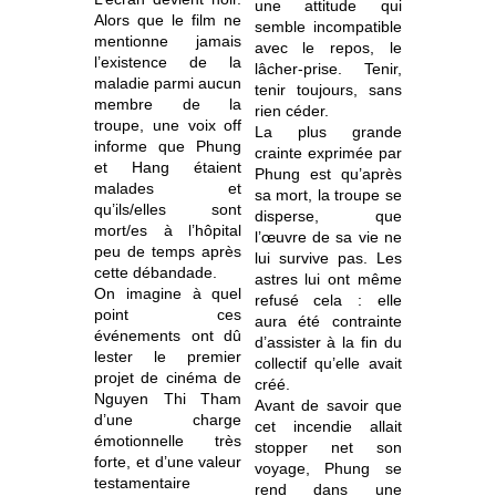
une attitude qui
Alors que le film ne
semble incompatible
mentionne jamais
avec le repos, le
l’existence de la
lâcher-prise. Tenir,
maladie parmi aucun
tenir toujours, sans
membre de la
rien céder.
troupe, une voix off
La plus grande
informe que Phung
crainte exprimée par
et Hang étaient
Phung est qu’après
malades et
sa mort, la troupe se
qu’ils/elles sont
disperse, que
mort/es à l’hôpital
l’œuvre de sa vie ne
peu de temps après
lui survive pas. Les
cette débandade.
astres lui ont même
On imagine à quel
refusé cela : elle
point ces
aura été contrainte
événements ont dû
d’assister à la fin du
lester le premier
collectif qu’elle avait
projet de cinéma de
créé.
Nguyen Thi Tham
Avant de savoir que
d’une charge
cet incendie allait
émotionnelle très
stopper net son
forte, et d’une valeur
voyage, Phung se
testamentaire
rend dans une