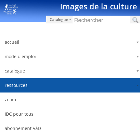
Saut au contenu
Images de la culture
Catalogue
accueil
mode d'emploi
catalogue
ressources
zoom
IDC pour tous
abonnement VàD