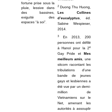
fortune prise sous la
2
Duong Thu Huong,
pluie, lessive dans
des bassines,
Les Collines
exiguïté des
d’eucalyptus
, éd.
espaces “à soi”.
Sabine Wespieser,
2014.
3
En 2013, 200
personnes ont défilé
e
à Hanoï pour la 2
Gay Pride et
Mes
meilleurs amis
,
une
sitcom racontant les
tribulations d'une
bande de jeunes
gays et lesbiennes a
été vue par un demi-
million de
Vietnamiens sur le
Net, amenant les
autorités à assouplir