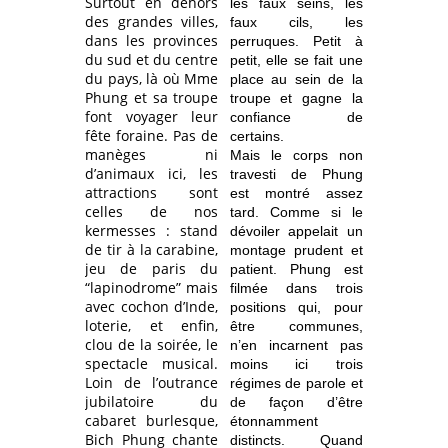
Surtout en dehors
les faux seins, les
des grandes villes,
faux cils, les
dans les provinces
perruques. Petit à
du sud et du centre
petit, elle se fait une
du pays, là où Mme
place au sein de la
Phung et sa troupe
troupe et gagne la
font voyager leur
confiance de
fête foraine. Pas de
certains.
manèges ni
Mais le corps non
d’animaux ici, les
travesti de Phung
attractions sont
est montré assez
celles de nos
tard. Comme si le
kermesses : stand
dévoiler appelait un
de tir à la carabine,
montage prudent et
jeu de paris du
patient. Phung est
“lapinodrome” mais
filmée dans trois
avec cochon d’Inde,
positions qui, pour
loterie, et enfin,
être communes,
clou de la soirée, le
n’en incarnent pas
spectacle musical.
moins ici trois
Loin de l’outrance
régimes de parole et
jubilatoire du
de façon d’être
cabaret burlesque,
étonnamment
Bich Phung chante
distincts. Quand