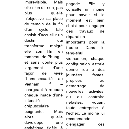
imprévisible. Mais
pagode. Elle y
elle n’en dit rien, pas
consulte un moine
plus qu’elle
pour savoir si le
n’objective sa place
moment est bien
de témoin de la fin
choisi pour engager
d’un cycle. Elle
des travaux de
choisit d’accueillir un
réparation
destin qui
importants pour la
transforme malgré
troupe.
Dans le
elle son film en
feng-shui
tombeau
de Phung –
vietnamien, chaque
et sans doute plus
configuration astrale
largement d’une
donne lieu à des
façon de vivre
journées
fastes,
l’homosexualité au
propices au
3
Vietnam
–
démarrage de
chargeant à rebours
nouvelles activités,
chaque image
d’une
ou au contraire
intensité
néfastes, vouant
crépusculaire
toute entreprise à
poignante. Mais
l’échec. Le moine lui
alors qu’elle
recommande
développe une
d’engager ces
esthétique fidèle à