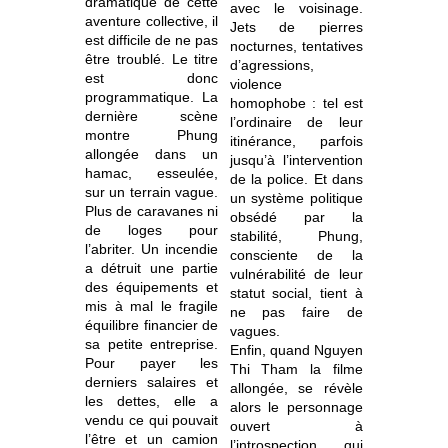
dramatique de cette
avec le voisinage.
aventure collective, il
Jets de pierres
est difficile de ne pas
nocturnes, tentatives
être troublé. Le titre
d’agressions,
est donc
violence
programmatique. La
homophobe : tel est
dernière scène
l’ordinaire de leur
montre Phung
itinérance, parfois
allongée dans un
jusqu’à l’intervention
hamac, esseulée,
de la police. Et dans
sur un terrain vague.
un système politique
Plus de caravanes ni
obsédé par la
de loges pour
stabilité, Phung,
l’abriter. Un incendie
consciente de la
a détruit une partie
vulnérabilité de leur
des équipements et
statut social, tient à
mis à mal le fragile
ne pas faire de
équilibre financier de
vagues.
sa petite entreprise.
Enfin, quand Nguyen
Pour payer les
Thi Tham la filme
derniers salaires et
allongée, se révèle
les dettes, elle a
alors le personnage
vendu ce qui pouvait
ouvert à
l’être et un camion
l’introspection, qui