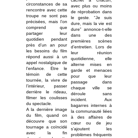
cachet à chacun,
circonstances de sa
avec plus ou moins
rencontre avec cette
de réprobation dans
troupe ne sont pas
le geste. “Je suis
précisées, mais l’on
dure, mais la vie est
comprend que
dure” annonce-t-elle
partager leur
dans une des
quotidien pendant
premières scènes
près d’un an pour
d’entretien. Lors de
les besoins du film
leur réunion
répond aussi à un
quotidienne, elle
appel nostalgique de
alterne mises en
l’enfance. Etre le
garde et menaces
témoin de cette
pour que leur
tournée, la vivre de
passage dans
l’intérieur, passer
chaque ville se
derrière le rideau,
déroule sans
filmer les coulisses
incident. Aux
du spectacle.
bagarres internes à
A la dernière image
la communauté liées
du film, quand on
à des affaires de
découvre que son
cœur ou de jeu
tournage a coïncidé
s’ajoutent les
avec la fin
problèmes fréquents