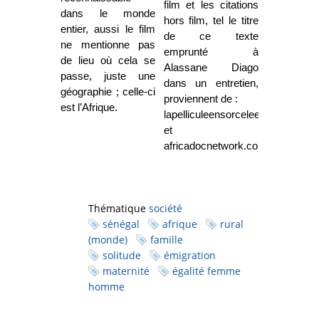
film et les citations
dans le monde
hors film, tel le titre
entier, aussi le film
de ce texte
ne mentionne pas
emprunté à
de lieu où cela se
Alassane Diago
passe, juste une
dans un entretien,
géographie ; celle-ci
proviennent de :
est l’Afrique.
lapelliculeensorcelee.org
et
africadocnetwork.com.
Thématique
société
sénégal
afrique
rural
(monde)
famille
solitude
émigration
maternité
égalité femme
homme