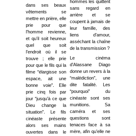
hommes les quittent
dans ses beaux
sans regard en
vêtements se
arrière et se
mettre en prière, elle
coupent à jamais de
prie pour que
leur famille, des
l’homme revienne,
liens d’amour,
et qu’il soit heureux
asséchant la chaîne
quel que soit
de la transmission ?
l’endroit où il se
Le cinéma
trouve ; elle prie
d’Alassane Diago
pour que le fils qui la
donne un revers à la
filme “élargisse son
“malédiction”, une
espace, ait une
dite fatalité. Les
bonne voie”. Elle
“pourquoi” du
prie cinq fois par
cinéaste sont ses
jour “jusqu’à ce que
munitions. Sa
Dieu change la
caméra et ses
situation”. Le fils
questions sont
cinéaste présente
tenaces face à sa
alors ses mains
mère, afin qu’elle ne
ouvertes dans le