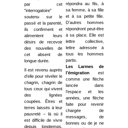
répondra au fils, à
par cet
sa femme, à sa fille
“interrogatoire”
et à sa petite fille.
soutenu sur le
D'autres hommes
passé et la parenté,
répondront peut-être
ils confirment et
à sa place. Elle est
alimentent leurs
lettre collective,
désirs de recevoir
lettre adressée à
des nouvelles de
tous les hommes
cet absent de
partis.
longue durée.
Les Larmes de
Il est revenu auprès
l’émigration
est
d’elle pour révéler le
comme une flèche
chagrin, chagrin de
lancée dans
tous ceux qui vivent
l’espace et les
des lignées
années, une flèche
coupées. Êtres et
faite pour revenir
terres laissés à leur
chargée de
pauvreté – là où il
messages, de
est difficile de vivre
bonnes ou de je ne
depuis longtemps.