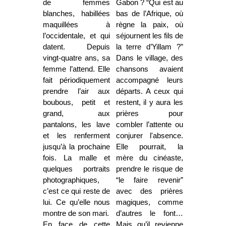
de femmes
Gabon ? “Qui est au
blanches, habillées
bas de l’Afrique, où
maquillées à
règne la paix, où
l’occidentale, et qui
séjournent les fils de
datent. Depuis
la terre d’Yillam ?”
vingt-quatre ans, sa
Dans le village, des
femme l’attend. Elle
chansons avaient
fait périodiquement
accompagné leurs
prendre l’air aux
départs. A ceux qui
boubous, petit et
restent, il y aura les
grand, aux
prières pour
pantalons, les lave
combler l’attente ou
et les renferment
conjurer l'absence.
jusqu’à la prochaine
Elle pourrait, la
fois. La malle et
mère du cinéaste,
quelques portraits
prendre le risque de
photographiques,
“le faire revenir”
c’est ce qui reste de
avec des prières
lui. Ce qu’elle nous
magiques, comme
montre de son mari.
d’autres le font…
En face de cette
Mais qu’il revienne