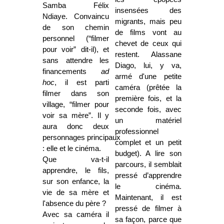
Samba Félix
insensées des
Ndiaye. Convaincu
migrants, mais peu
de son chemin
de films vont au
personnel (“filmer
chevet de ceux qui
pour voir” dit-il), et
restent. Alassane
sans attendre les
Diago, lui, y va,
financements
ad
armé d'une petite
hoc
, il est parti
caméra (prêtée la
filmer dans son
première fois, et la
village, “filmer pour
seconde fois, avec
voir sa mère”. Il y
un matériel
aura donc deux
professionnel
personnages principaux
complet et un petit
: elle et le cinéma.
budget). A lire son
Que va-t-il
parcours, il semblait
apprendre, le fils,
pressé d’apprendre
sur son enfance, la
le cinéma.
vie de sa mère et
Maintenant, il est
l'absence du père ?
pressé de filmer à
Avec sa caméra il
sa façon, parce que