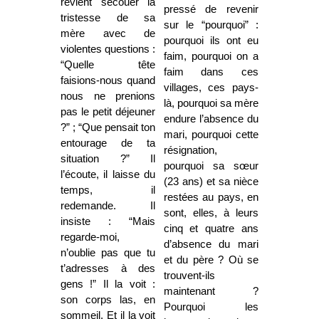
revient secouer la
pressé de revenir
tristesse de sa
sur le “pourquoi” :
mère avec de
pourquoi ils ont eu
violentes questions :
faim, pourquoi on a
“Quelle tête
faim dans ces
faisions-nous quand
villages, ces pays-
nous ne prenions
là, pourquoi sa mère
pas le petit déjeuner
endure l’absence du
?” ; “Que pensait ton
mari, pourquoi cette
entourage de ta
résignation,
situation ?” Il
pourquoi sa sœur
l’écoute, il laisse du
(23 ans) et sa nièce
temps, il
restées au pays, en
redemande. Il
sont, elles, à leurs
insiste : “Mais
cinq et quatre ans
regarde-moi,
d’absence du mari
n’oublie pas que tu
et du père ? Où se
t’adresses à des
trouvent-ils
gens !” Il la voit :
maintenant ?
son corps las, en
Pourquoi les
sommeil. Et il la voit