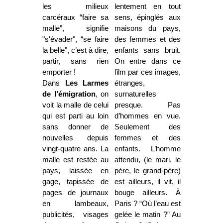
les milieux
lentement en tout
carcéraux “faire sa
sens, épinglés aux
malle”, signifie
maisons du pays,
"s'évader", “se faire
des femmes et des
la belle", c’est à dire,
enfants sans bruit.
partir, sans rien
On entre dans ce
emporter !
film par ces images,
Dans
Les Larmes
étranges,
de l’émigration
, on
surnaturelles
voit la malle de celui
presque. Pas
qui est parti au loin
d’hommes en vue.
sans donner de
Seulement des
nouvelles depuis
femmes et des
vingt-quatre ans. La
enfants. L’homme
malle est restée au
attendu, (le mari, le
pays, laissée en
père, le grand-père)
gage, tapissée de
est ailleurs, il vit, il
pages de journaux
bouge ailleurs. À
en lambeaux,
Paris ? “Où l’eau est
publicités, visages
gelée le matin ?” Au