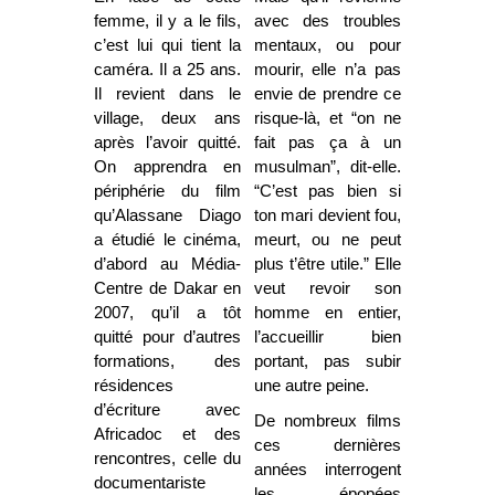
femme, il y a le fils,
avec des troubles
c’est lui qui tient la
mentaux, ou pour
caméra. Il a 25 ans.
mourir, elle n’a pas
Il revient dans le
envie de prendre ce
village, deux ans
risque-là, et “on ne
après l’avoir quitté.
fait pas ça à un
On apprendra en
musulman”, dit-elle.
périphérie du film
“C’est pas bien si
qu’Alassane Diago
ton mari devient fou,
a étudié le cinéma,
meurt, ou ne peut
d’abord au Média-
plus t’être utile.” Elle
Centre de Dakar en
veut revoir son
2007, qu’il a tôt
homme en entier,
quitté pour d’autres
l’accueillir bien
formations, des
portant, pas subir
résidences
une autre peine.
d’écriture avec
De nombreux films
Africadoc et des
ces dernières
rencontres, celle du
années interrogent
documentariste
les épopées