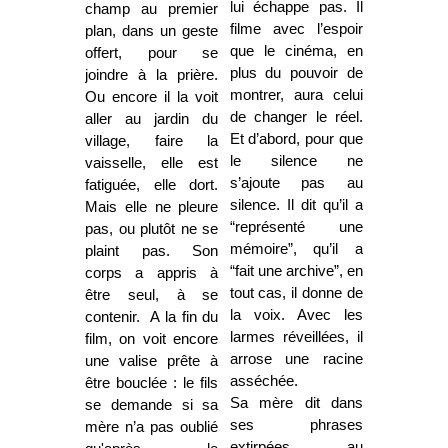
lui échappe pas. Il
champ au premier
filme avec l’espoir
plan, dans un geste
que le cinéma, en
offert, pour se
plus du pouvoir de
joindre à la prière.
montrer, aura celui
Ou encore il la voit
de changer le réel.
aller au jardin du
Et d’abord, pour que
village, faire la
le silence ne
vaisselle, elle est
s’ajoute pas au
fatiguée, elle dort.
silence. Il dit qu’il a
Mais elle ne pleure
“représenté une
pas, ou plutôt ne se
mémoire”, qu’il a
plaint pas. Son
“fait une archive”, en
corps a appris à
tout cas, il donne de
être seul, à se
la voix. Avec les
contenir. A la fin du
larmes réveillées, il
film, on voit encore
arrose une racine
une valise prête à
asséchée.
être bouclée : le fils
Sa mère dit dans
se demande si sa
ses phrases
mère n’a pas oublié
extirpées au