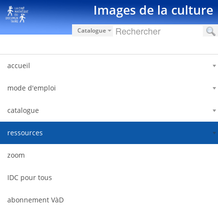
Saut au contenu
Images de la culture
Catalogue
accueil
mode d'emploi
catalogue
ressources
zoom
IDC pour tous
abonnement VàD