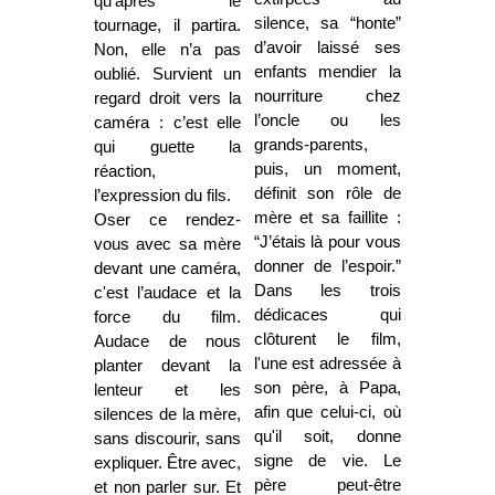
qu'après le
silence, sa “honte”
tournage, il partira.
d’avoir laissé ses
Non, elle n’a pas
enfants mendier la
oublié. Survient un
nourriture chez
regard droit vers la
l’oncle ou les
caméra : c’est elle
grands-parents,
qui guette la
puis, un moment,
réaction,
définit son rôle de
l’expression du fils.
mère et sa faillite :
Oser ce rendez-
“J’étais là pour vous
vous avec sa mère
donner de l’espoir.”
devant une caméra,
Dans les trois
c'est l’audace et la
dédicaces qui
force du film.
clôturent le film,
Audace de nous
l'une est adressée à
planter devant la
son père, à Papa,
lenteur et les
afin que celui-ci, où
silences de la mère,
qu'il soit, donne
sans discourir, sans
signe de vie. Le
expliquer. Être avec,
père peut-être
et non parler sur. Et