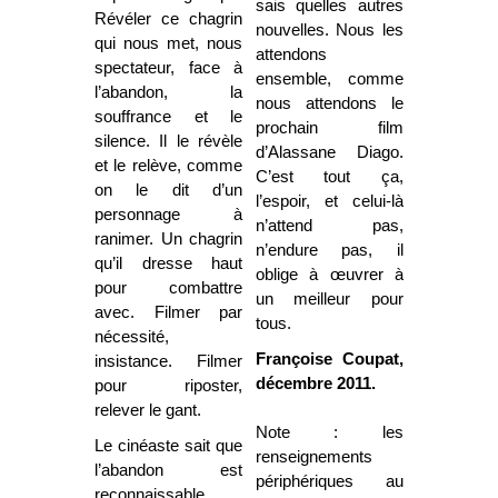
sais quelles autres
Révéler ce chagrin
nouvelles. Nous les
qui nous met, nous
attendons
spectateur, face à
ensemble
, c
omme
l’abandon, la
nous attendons le
souffrance et le
prochain film
silence. Il le révèle
d’Alassane Diago.
et le relève, comme
C’est tout ça,
on le dit d’un
l’espoir, et celui-là
personnage à
n’attend pas,
ranimer. Un chagrin
n’endure pas, il
qu’il dresse haut
oblige à œuvrer à
pour combattre
un meilleur pour
avec. Filmer par
tous.
nécessité,
Françoise Coupat,
insistance. Filmer
décembre 2011.
pour riposter,
relever le gant.
Note : les
Le cinéaste sait que
renseignements
l’abandon est
périphériques au
reconnaissable