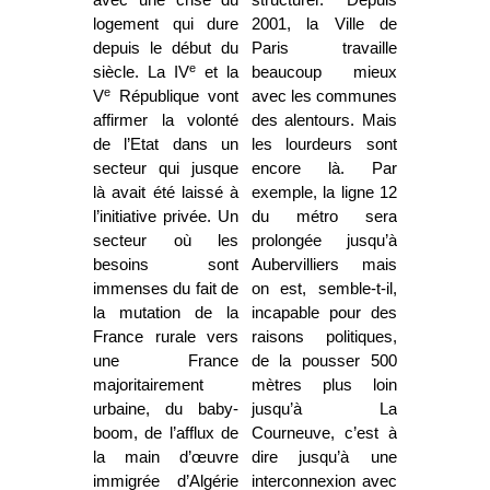
avec une crise du
structurer. Depuis
logement qui dure
2001, la Ville de
depuis le début du
Paris travaille
e
siècle. La IV
et la
beaucoup mieux
e
V
République vont
avec les communes
affirmer la volonté
des alentours. Mais
de l’Etat dans un
les lourdeurs sont
secteur qui jusque
encore là. Par
là avait été laissé à
exemple, la ligne 12
l’initiative privée. Un
du métro sera
secteur où les
prolongée jusqu’à
besoins sont
Aubervilliers mais
immenses du fait de
on est, semble-t-il,
la mutation de la
incapable pour des
France rurale vers
raisons politiques,
une France
de la pousser 500
majoritairement
mètres plus loin
urbaine, du baby-
jusqu’à La
boom, de l’afflux de
Courneuve, c’est à
la main d’œuvre
dire jusqu’à une
immigrée d’Algérie
interconnexion avec