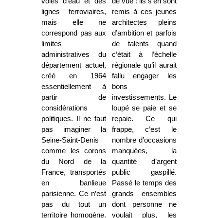
voies d’eau et des
de vue : ils s’en sont
lignes ferroviaires,
remis à ces jeunes
mais elle ne
architectes pleins
correspond pas aux
d’ambition et parfois
limites
de talents quand
administratives du
c’était à l’échelle
département actuel,
régionale qu’il aurait
créé en 1964
fallu engager les
essentiellement à
bons
partir de
investissements. Le
considérations
loupé se paie et se
politiques. Il ne faut
repaie. Ce qui
pas imaginer la
frappe, c’est le
Seine-Saint-Denis
nombre d’occasions
comme les corons
manquées, la
du Nord de la
quantité d’argent
France, transportés
public gaspillé.
en banlieue
Passé le temps des
parisienne. Ce n’est
grands ensembles
pas du tout un
dont personne ne
territoire homogène.
voulait plus, les