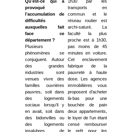
Qu’est-ce qui a
1h30 par les
provoqué
transports en
l’accumulation de
commun et le
difficultés
réseau routier est
auxquelles fait
archi-saturé. La
face ce
faculté la plus
département ?
proche est à 1h30,
Plusieurs
pas moins de 45
phénomènes se
minutes en voiture.
conjuguent. Autour
Cet enclavement
des grandes
fabrique de la
industries sont
pauvreté à haute
venues vivre des
dose. Les agences
familles ouvrières
immobilières vous
pauvres, soit dans
proposent d’acheter
des logements
là-bas pour une
sociaux lorsqu’il y
bouchée de pain
en avait, soit dans
deux appartements,
des bidonvilles ou
le loyer de l’un étant
des logements
censé rembourser
insalubres de
le prêt pour les