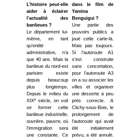
L’histoire peut-elle
dans le film de
aider à éclairer
Yamina
l’actualité des
Benguigui ?
banlieues ?
Une partie des
Le département lui-
pouvoirs publics a
même, en tant
joué cette carte-là.
qu’entité
Mais pas toujours.
administrative, n’a
Si l’autoroute A1
que 40 ans. Mais la
s’est construite
banlieue du nord-est
sans concertation,
parisien existe
pour l’autoroute A3
depuis beaucoup
on a su associer les
plus longtemps.
villes et organiser
Depuis le milieu du
une desserte à peu
e
XIX
siècle, on voit
près correcte. A
se former cette
Clichy-sous-Bois, le
banlieue industrielle,
prolongement de
ouvrière, pauvre, où
l’autoroute qui avait
l’immigration sera
été initialement
une constante. Ce
prévu, a été annulé.