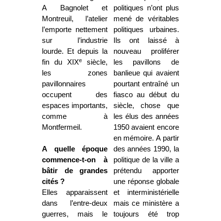
A Bagnolet et
politiques n’ont plus
Montreuil, l’atelier
mené de véritables
l’emporte nettement
politiques urbaines.
sur l’industrie
Ils ont laissé à
lourde. Et depuis la
nouveau proliférer
e
fin du XIX
siècle,
les pavillons de
les zones
banlieue qui avaient
pavillonnaires
pourtant entraîné un
occupent des
fiasco au début du
espaces importants,
siècle, chose que
comme à
les élus des années
Montfermeil.
1950 avaient encore
en mémoire. A partir
A quelle époque
des années 1990, la
commence-t-on à
politique de la ville a
bâtir de grandes
prétendu apporter
cités ?
une réponse globale
Elles apparaissent
et interministérielle
dans l’entre-deux
mais ce ministère a
guerres, mais le
toujours été trop