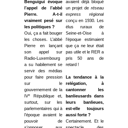
Benguigui évoque
avaient déjà bloqué
l’appel de l’abbé
un projet de
réseau
Pierre. A-t-il
express régional
vraiment pesé sur
conçu en 1930. Les
les politiques ?
élus ruraux de
Oui, ça a fait bouger
Seine-et-Oise à
les choses. L’abbé
l’époque estimaient
Pierre en lançant
que ça ne leur était
son appel sur
pas utile et le RER a
Radio-Luxembourg
pris 50 ans de
a su habilement se
retard !
servir des médias
pour faire pression
La tendance à la
sur le
relégation, à
gouvernement de la
cantonner les
e
IV
République et,
banlieusards dans
surtout, sur les
leurs banlieues,
parlementaires qui à
est-elle toujours
l’époque avaient le
aussi forte ?
pouvoir de
Certainement. Et le
s’opposer aux
spectacle des