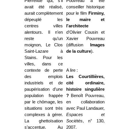
Pierrefitte qui, s’il
Pouvreau a été
avait été réalisé,
conseiller historique
aurait complètement
pour le film
Firminy,
dépeuplé les
le maire et
centres villes
l'architecte
alentours. Il n’en
d'Olivier Cousin et
reste qu’un
Xavier Pouvreau
moignon, Le Clos
(diffusion
Images
Saint-Lazare à
de la culture
).
Stains. Pour les
villes, dans ce
contexte de perte
A lire :
des emplois
Les Courtillières,
industriels et de
cité ordinaire,
paupérisation d’une
histoire singulière
population frappée
?
Benoît Pouvreau,
par le chômage, les
en collaboration
situations sont très
avec Paul Landauer,
complexes à gérer.
Espaces et
La ghettoïsation
Sociétés
, n° 130,
s’accentue. Au
2007.