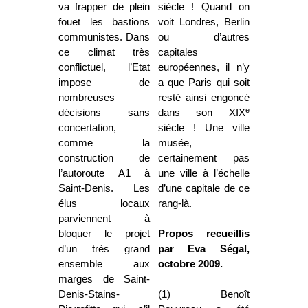
va frapper de plein
siècle ! Quand on
fouet les bastions
voit Londres, Berlin
communistes. Dans
ou d’autres
ce climat très
capitales
conflictuel, l’Etat
européennes, il n’y
impose de
a que Paris qui soit
nombreuses
resté ainsi engoncé
e
décisions sans
dans son XIX
concertation,
siècle ! Une ville
comme la
musée,
construction de
certainement pas
l’autoroute A1 à
une ville à l’échelle
Saint-Denis. Les
d’une capitale de ce
élus locaux
rang-là.
parviennent à
bloquer le projet
Propos recueillis
d’un très grand
par Eva Ségal,
ensemble aux
octobre 2009.
marges de Saint-
Denis-Stains-
(1)
Benoît