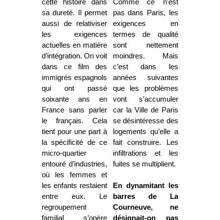
cette histoire dans
Comme ce n’est
sa dureté. Il permet
pas dans Paris, les
aussi de relativiser
exigences en
les exigences
termes de qualité
actuelles en matière
sont nettement
d’intégration. On voit
moindres. Mais
dans ce film des
c’est dans les
immigrés espagnols
années suivantes
qui ont passé
que les problèmes
soixante ans en
vont s’accumuler
France sans parler
car la Ville de Paris
le français. Cela
se désintéresse des
tient pour une part à
logements qu’elle a
la spécificité de ce
fait construire. Les
micro-quartier
infiltrations et les
entouré d’industries,
fuites se multiplient.
où les femmes et
les enfants restaient
En dynamitant les
entre eux. Le
barres de La
regroupement
Courneuve, ne
familial s’opère
désignait-on pas