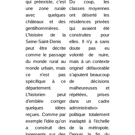
qui préexiste, c’est
Du coup, les
une zone rurale
classes moyennes
avec quelques
ont déserté les
châteaux et des
résidences privées
gentilhommières.
qui avaient été
L’histoire de la
construites pour
Seine-Saint-Denis
elles. Il n’y a sans
peut être décrite
doute pas eu
comme le passage
volonté de nuire,
du monde rural au
mais à un contexte
monde urbain, mais
originel défavorable
ce n’est pas
s’ajoutent beaucoup
spécifique à ce
de décisions
département.
malheureuses et
L’historien peut
répétées, prises
d’emblée corriger
dans un cadre
quelques idées
administrativo-
reçues. Comme par
politique totalement
exemple l’idée qu’on
inadapté à l’échelle
a construit des
de la métropole.
logements sur des
Depuis la fin du