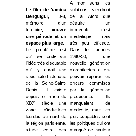
A mon sens, les
Le film de Yamina
solutions viendront
Benguigui,
9-3,
de là. Alors que
mémoire d’un
détruire un
territoire
, couvre
immeuble, c’est
une période et un
médiatique mais
espace plus large.
très peu efficace.
Le problème est
Dans les années
qu’il se fonde sur
1980-90, une
l’idée très discutable
nouvelle génération
qu’il y aurait une
d’architectes a cru
spécificité historique
pouvoir réparer les
de la Seine-Saint-
erreurs commises
Denis. Il existe
par la génération
depuis le milieu du
précédente. Ils
e
XIX
siècle une
manquaient de
zone d’industries
modestie, mais les
lourdes au nord de
plus coupables sont
la région parisienne,
les politiques qui ont
située entre des
manqué de hauteur