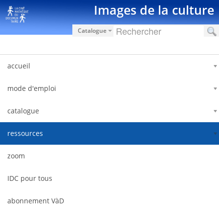
Saut au contenu
Images de la culture
Catalogue
accueil
mode d'emploi
catalogue
ressources
zoom
IDC pour tous
abonnement VàD