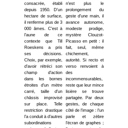
consacrée, établi
n’est plus le
depuis 1950. D’un
prolongement du
hectare de surface,
geste d’une main, il
il renferme plus de 3
avance autonome,
000 âmes. C’est à
modeste prodige,
l’aune de ce
mystère Clouzot-
contexte que Till
Picasso en petit : il
Roeskens a pris
fait, seul, même
ses décisions.
chichement,
Choix, par exemple,
autorité. Si recto et
d’avoir rétréci son
verso renvoient à
champ d’action
des
dans les bornes
incommensurables,
étroites d’un mètre
reste que leur mince
carré, taille d’un
lisière se trouve
châssis improvisé
partagée. Par deux
sur place. Telle
gestes, de chaque
restriction drastique
côté de l’image : l’un
l’a conduit à d’autres
parle et zèbre
subordinations
l’écran de graphes ;