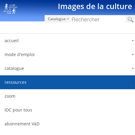
Saut au contenu
Images de la culture
Catalogue
accueil
mode d'emploi
catalogue
ressources
zoom
IDC pour tous
abonnement VàD