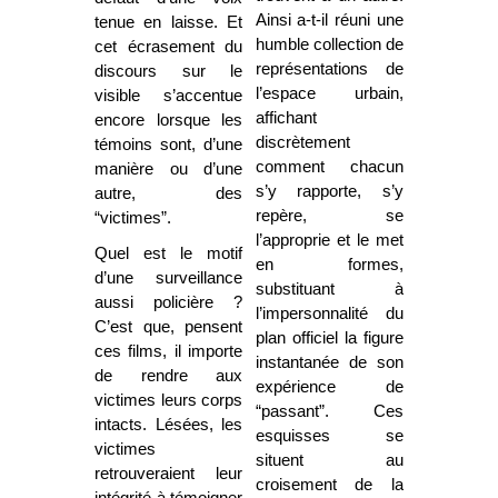
Ainsi a-t-il réuni une
tenue en laisse. Et
humble collection de
cet écrasement du
représentations de
discours sur le
l’espace urbain,
visible s’accentue
affichant
encore lorsque les
discrètement
témoins sont, d’une
comment chacun
manière ou d’une
s’y rapporte, s’y
autre, des
repère, se
“victimes”.
l’approprie et le met
Quel est le motif
en formes,
d’une surveillance
substituant à
aussi policière ?
l’impersonnalité du
C’est que, pensent
plan officiel la figure
ces films, il importe
instantanée de son
de rendre aux
expérience de
victimes leurs corps
“passant”. Ces
intacts. Lésées, les
esquisses se
victimes
situent au
retrouveraient leur
croisement de la
intégrité à témoigner