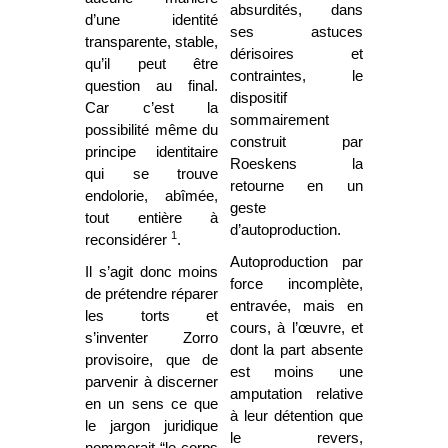
absurdités, dans
d’une identité
ses astuces
transparente, stable,
dérisoires et
qu’il peut être
contraintes, le
question au final.
dispositif
Car c’est la
sommairement
possibilité même du
construit par
principe identitaire
Roeskens la
qui se trouve
retourne en un
endolorie, abîmée,
geste
tout entière à
d’autoproduction.
1
reconsidérer
.
Autoproduction par
Il s’agit donc moins
force incomplète,
de prétendre réparer
entravée, mais en
les torts et
cours, à l’œuvre, et
s’inventer Zorro
dont la part absente
provisoire, que de
est moins une
parvenir à discerner
amputation relative
en un sens ce que
à leur détention que
le jargon juridique
le revers,
nommerait “le corps