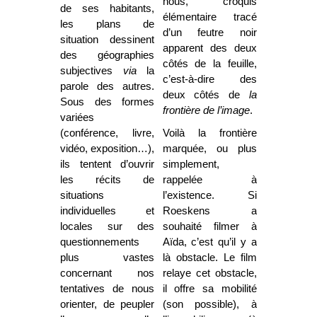
nous, croquis
de ses habitants,
élémentaire tracé
les plans de
d’un feutre noir
situation dessinent
apparent des deux
des géographies
côtés de la feuille,
subjectives
via
la
c’est-à-dire des
parole des autres.
deux côtés de
la
Sous des formes
frontière de l’image
.
variées
(conférence, livre,
Voilà la frontière
vidéo, exposition…),
marquée, ou plus
ils tentent d’ouvrir
simplement,
les récits de
rappelée à
situations
l’existence. Si
individuelles et
Roeskens a
locales sur des
souhaité filmer à
questionnements
Aïda, c’est qu’il y a
plus vastes
là obstacle. Le film
concernant nos
relaye cet obstacle,
tentatives de nous
il offre sa mobilité
orienter, de peupler
(son possible), à