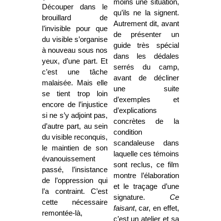
moins une situation,
Découper dans le
qu’ils ne la signent.
brouillard de
Autrement dit, avant
l’invisible pour que
de présenter un
du visible s’organise
guide très spécial
à nouveau sous nos
dans les dédales
yeux, d’une part. Et
serrés du camp,
c’est une tâche
avant de décliner
malaisée. Mais elle
une suite
se tient trop loin
d’exemples et
encore de l’injustice
d’explications
si ne s’y adjoint pas,
concrètes de la
d’autre part, au sein
condition
du visible reconquis,
scandaleuse dans
le maintien de son
laquelle ces témoins
évanouissement
sont reclus, ce film
passé, l’insistance
montre l’élaboration
de l’oppression qui
et le traçage d’une
l’a contraint. C’est
signature.
Ce
cette nécessaire
faisant
, car, en effet,
remontée-là,
c’est un atelier et sa