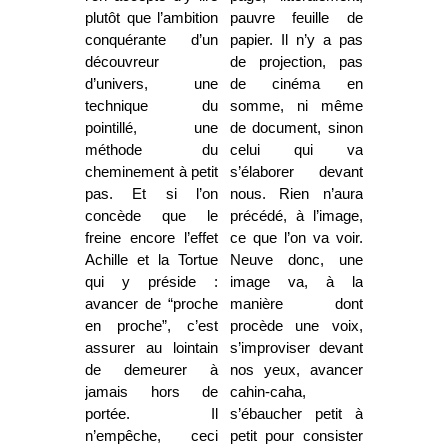
plutôt que l’ambition
pauvre feuille de
conquérante d’un
papier. Il n’y a pas
découvreur
de projection, pas
d’univers, une
de cinéma en
technique du
somme, ni même
pointillé, une
de document, sinon
méthode du
celui qui va
cheminement à petit
s’élaborer devant
pas. Et si l’on
nous. Rien n’aura
concède que le
précédé, à l’image,
freine encore l’effet
ce que l’on va voir.
Achille et la Tortue
Neuve donc, une
qui y préside :
image va, à la
avancer de “proche
manière dont
en proche”, c’est
procède une voix,
assurer au lointain
s’improviser devant
de demeurer à
nos yeux, avancer
jamais hors de
cahin-caha,
portée. Il
s’ébaucher petit à
n’empêche, ceci
petit pour consister