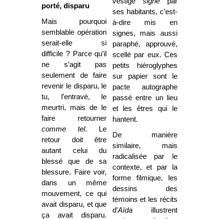
vestige
signé
par
porté, disparu
ses habitants, c’est-
Mais pourquoi
à-dire mis en
semblable opération
signes, mais aussi
serait-elle si
paraphé, approuvé,
difficile ? Parce qu’il
scellé par eux. Ces
ne s’agit pas
petits hiéroglyphes
seulement de faire
sur papier sont le
revenir le disparu, le
pacte autographe
tu, l’entravé, le
passé entre un lieu
meurtri, mais de le
et les êtres qui le
faire retourner
hantent.
comme
tel
. Le
De manière
retour doit être
similaire, mais
autant celui du
radicalisée par le
blessé que de sa
contexte, et par la
blessure. Faire voir,
forme filmique, les
dans un même
dessins des
mouvement, ce qui
témoins et les récits
avait disparu, et que
d’
Aïda
illustrent
ça avait disparu.