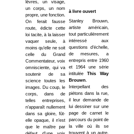
lèvres, un visage,
un corps, un nom
à livre ouvert
propre, une fonction.
Stanley Brouwn,
On ferait fausse
artiste américain,
route, édicte cette
tout particulièrement
loi tacite, à la laisser
intéressé aux
vaquer seule, à
questions d’échelle,
moins qu’elle ne soit
de mesures, a
celle du Grand
entrepris entre 1960
Commentateur, voix
et 1964 une série
omnisciente, qui va
intitulée
This Way
soutenir de sa
Brouwn
.
science toutes les
Interpellant des
images. Du coup, le
piétons dans la rue,
corps, dans de
il leur demande de
telles entreprises,
lui dessiner sur une
n’apparaît nullement
page de carnet le
dans sa gloire, fût-
parcours du point de
elle opaque, il n’est
la ville où ils se
que le maître par
trouvent à un autre.
défaut d’une voix