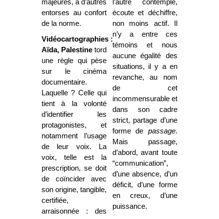
majeures, à d’autres
l’autre contemple,
entorses au confort
écoute et déchiffre,
de la norme.
non moins actif. Il
n’y a entre ces
Vidéocartographies :
témoins et nous
Aïda, Palestine
tord
aucune égalité des
une règle qui pèse
situations, il y a en
sur le cinéma
revanche, au nom
documentaire.
de cet
Laquelle ? Celle qui
incommensurable et
tient à la volonté
dans son cadre
d’identifier les
strict, partage d’une
protagonistes, et
forme de
passage
.
notamment l’usage
Mais passage,
de leur voix. La
d’abord, avant toute
voix, telle est la
“communication”,
prescription, se doit
d’une absence, d’un
de coïncider avec
déficit, d’une forme
son origine, tangible,
en creux, d’une
certifiée,
puissance.
arraisonnée : des