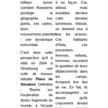
indique assez
à sa façon. Car,
combien Roeskens
debout mais
privilégie la
invisibles derrière
géographie, ses
cette étendue
points, ses cartes,
lumineuse, éblouie,
leurs
se tiennent tour à
mouvements potentiels
tour les acteurs.
: une dynamique
Ces habitants
horizontale.
d’Aïda, ces
prisonniers,
C’est dans cette
femmes, enfants,
perspective qu’il a
hommes, racontent
initié en 2004 à
le quotidien de leurs
Strasbourg une
déplacements dans
suite de travaux
les camps,
intitulée
Plans de
évoquent leur lieu
Situation
. Définition
de vie. En fait, ils
: “Basés sur
accompagnent un
l’exploration de
dessin qu’ils
divers fragments du
crayonnent devant
monde, à l’écoute