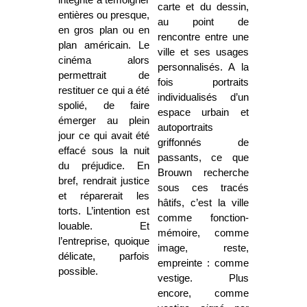
carte et du dessin,
entières ou presque,
au point de
en gros plan ou en
rencontre entre une
plan américain. Le
ville et ses usages
cinéma alors
personnalisés. A la
permettrait de
fois portraits
restituer ce qui a été
individualisés d’un
spolié, de faire
espace urbain et
émerger au plein
autoportraits
jour ce qui avait été
griffonnés de
effacé sous la nuit
passants, ce que
du préjudice. En
Brouwn recherche
bref, rendrait justice
sous ces tracés
et réparerait les
hâtifs, c’est la ville
torts. L’intention est
comme fonction-
louable. Et
mémoire, comme
l’entreprise, quoique
image, reste,
délicate, parfois
empreinte : comme
possible.
vestige. Plus
encore, comme