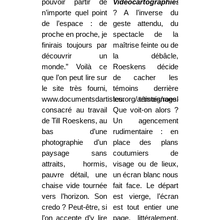
pouvoir partir de
Vidéocartographies
n’importe quel point
? A l’inverse du
de l’espace : de
geste attendu, du
proche en proche, je
spectacle de la
finirais toujours par
maîtrise feinte ou de
découvrir un
la débâcle,
monde.” Voilà ce
Roeskens décide
que l’on peut lire sur
de cacher les
le site très fourni,
témoins derrière
www.documentsdartistes.org/artistes/roeskens
leur témoignage.
,
consacré au travail
Que voit-on alors ?
de Till Roeskens, au
Un agencement
bas d’une
rudimentaire : en
photographie d’un
place des plans
paysage sans
coutumiers de
attraits, hormis,
visage ou de lieux,
pauvre détail, une
un écran blanc nous
chaise vide tournée
fait face. Le départ
vers l’horizon. Son
est vierge, l’écran
credo ? Peut-être, si
est tout entier une
l’on accepte d’y lire
page, littéralement,