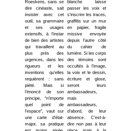
Roeskens, sans se
blanche laisse
dire cinéaste, sait
passer les voix et
insister avec cet
s’inscrire les traces,
outil, sa grammaire
graffitis sur un mur
et ses usages
en papier, fragile
extensifs, à l’instar
missive envoyée
de bien des artistes
depuis l’autre côté
qui travaillent au
du cahier de
plus près des
lumière. Si les corps
urgences, dans les
des témoins sont
rigueurs et les
occultés à l’image,
inventions qu’elles
la voix et le dessin,
requièrent : sans
écriture et glose,
piété. Mais si
seront leurs
l’énoncé de son
ambassadeurs,
principe, “n’importe
mais
quel point de
ambassadeurs,
l’espace”, vaut sur
d’abord, de leur
une carte d’état-
absence. C’est-à-
major, sa pratique
dire non pas à leur
est moins aisée.
place, mais à la