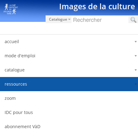
Saut au contenu
Images de la culture
Catalogue
accueil
mode d'emploi
catalogue
ressources
zoom
IDC pour tous
abonnement VàD