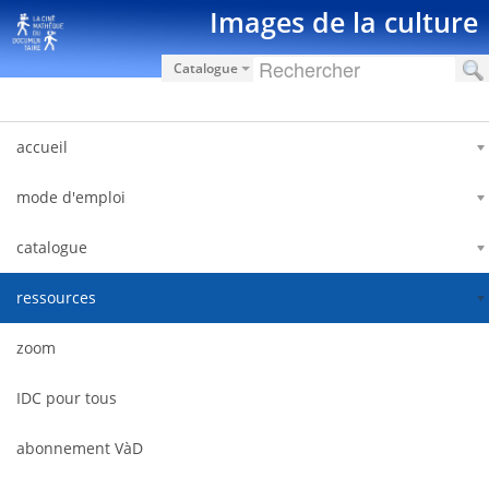
Saut au contenu
Images de la culture
Catalogue
accueil
mode d'emploi
catalogue
ressources
zoom
IDC pour tous
abonnement VàD