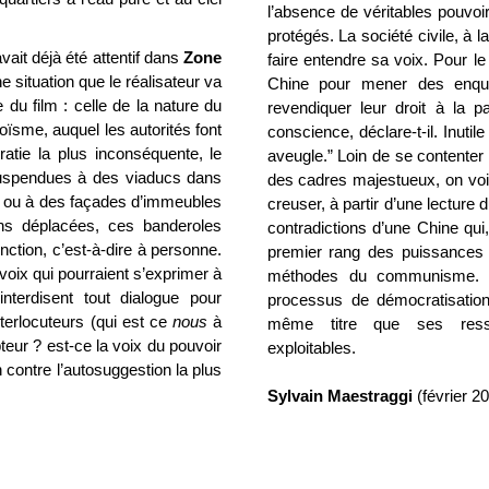
l’absence de véritables pouvoi
protégés. La société civile, à la
ait déjà été attentif dans
Zone
faire entendre sa voix. Pour le
ne situation que le réalisateur va
Chine pour mener des enquêt
e du film : celle de la nature du
revendiquer leur droit à la 
oïsme, auquel les autorités font
conscience, déclare-t-il. Inut
atie la plus inconséquente, le
aveugle.” Loin de se contenter 
 Suspendues à des viaducs dans
des cadres majestueux, on voi
s ou à des façades d’immeubles
creuser, à partir d’une lecture 
ns déplacées, ces banderoles
contradictions d’une Chine qui
ction, c’est-à-dire à personne.
premier rang des puissances 
 voix qui pourraient s’exprimer à
méthodes du communisme. E
nterdisent tout dialogue pour
processus de démocratisatio
interlocuteurs (qui est ce
nous
à
même titre que ses resso
pteur ? est-ce la voix du pouvoir
exploitables.
n contre l’autosuggestion la plus
Sylvain Maestraggi
(février 2