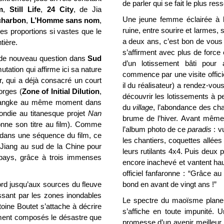
de parler qui se fait le plus ress
m
,
Still Life
,
24 City
, de Jia
Une jeune femme éclairée à l
charbon
,
L’Homme sans nom
,
ruine, entre sourire et larmes, 
es proportions si vastes que le
a deux ans, c’est bon de vous 
tière.
s’affirment avec plus de force
t de nouveau question dans
Sud
d’un lotissement bâti pour a
tation qui affirme ici sa nature
commence par une visite offici
r, qui a déjà consacré un court
il du réalisateur) a rendez-vou
orges (
Zone of Initial Dilution
,
découvrir les lotissements à p
a Zhangke au même moment dans
du
village
, l’abondance des cha
fondie au titanesque projet
Nan
brume de l’hiver. Avant même 
donne son titre au film). Comme
l’album photo de ce
paradis
: v
f dans une séquence du film, ce
les chantiers, coquettes allées
i Jiang au sud de la Chine pour
leurs rutilants 4x4. Puis deux
 pays, grâce à trois immenses
encore inachevé et vantent haut
officiel fanfaronne : “Grâce a
ord jusqu’aux sources du fleuve
bond en avant de vingt ans !”
sant par les zones inondables
Le spectre du maoïsme plane s
toine Boutet s’attache à décrire
s’affiche en toute impunité. U
ent composés le désastre que
promesse d’un avenir meilleur