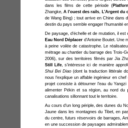
dans les films de cette période (
Platfor
Zhangke,
A l’ouest des rails
,
L’Argent du 
de Wang Bing) ; tout arrive en Chine dans d
destin du pays semble engager l’humanité en
De paysage, d’échelle et de mutation, il es
Eau Nord Déplacer
d’Antoine Boutet. Une mu
à peine voilée de catastrophe. Le réalisateu
métrage au chantier du barrage des Trois-G
2006), sur des territoires filmés par Ji
Still Life
, s’intéresse ici de manière appro
Shui Bei Diao
(dont la traduction littérale 
nous l’explique un affable ingénieur en che
projet consiste à détourner l’eau du Yangz
alimenter Pékin et sa région, au nord du
canalisations sillonnant tout le territoire.
Au cours d’un long périple, des dunes du N
Jaune dans les montagnes du Tibet, en pas
du centre, futurs réservoirs de barrages, An
en une succession de paysages admirablem