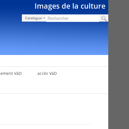
Images de la culture
Catalogue
nement VàD
accès VàD