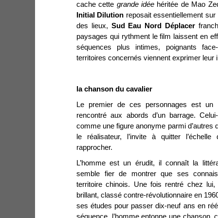
cache cette
grande idée
héritée de Mao Ze
Initial Dilution
reposait essentiellement sur l
des lieux,
Sud Eau Nord Déplacer
franch
paysages qui rythment le film laissent en ef
séquences plus intimes, poignants face
territoires concernés viennent exprimer leur i
la chanson du cavalier
Le premier de ces personnages est un 
rencontré aux abords d’un barrage. Celui-
comme une figure anonyme parmi d’autres da
le réalisateur, l’invite à quitter l’échel
rapprocher.
L’homme est un érudit, il connaît la littér
semble fier de montrer que ses connais
territoire chinois. Une fois rentré chez lui,
brillant, classé contre-révolutionnaire en 1960
ses études pour passer dix-neuf ans en réédu
séquence, l’homme entonne une chanson, c