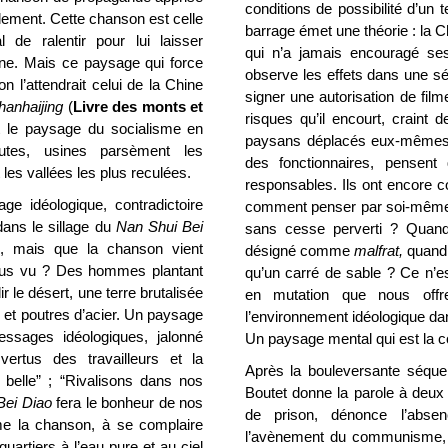
conditions de possibilité d’un 
ement. Cette chanson est celle
barrage émet une théorie : la Ch
de ralentir pour lui laisser
qui n’a jamais encouragé s
ne. Mais ce paysage qui force
observe les effets dans une sé
 l’attendrait celui de la Chine
signer une autorisation de film
hanhaijing
(
Livre des monts et
risques qu’il encourt, craint 
st le paysage du socialisme en
paysans déplacés eux-mêmes, 
outes, usines parsèment les
des fonctionnaires, pensent 
les vallées les plus reculées.
responsables. Ils ont encore c
ge idéologique, contradictoire
comment penser par soi-même qu
dans le sillage du
Nan Shui Bei
sans cesse perverti ? Quand 
, mais que la chanson vient
désigné comme
malfrat,
quand 
nous vu ? Des hommes plantant
qu’un carré de sable ? Ce n’
 le désert, une terre brutalisée
en mutation que nous offre
 et poutres d’acier. Un paysage
l’environnement idéologique da
ssages idéologiques, jalonné
Un paysage mental qui est la c
ertus des travailleurs et la
Après la bouleversante séque
 belle” ; “Rivalisons dans nos
Boutet donne la parole à deux 
Bei Diao
fera le bonheur de nos
de prison, dénonce l’abse
me la chanson, à se complaire
l’avènement du communisme, le
artiers à l’eau pure et au ciel