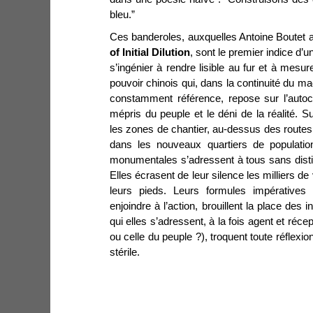
bleu.”
Ces banderoles, auxquelles Antoine Boutet av
of Initial Dilution
, sont le premier indice d’u
s’ingénier à rendre lisible au fur et à mesur
pouvoir chinois qui, dans la continuité du ma
constamment référence, repose sur l’autocr
mépris du peuple et le déni de la réalité.
les zones de chantier, au-dessus des route
dans les nouveaux quartiers de populatio
monumentales s’adressent à tous sans distin
Elles écrasent de leur silence les milliers de
leurs pieds. Leurs formules impératives i
enjoindre à l’action, brouillent la place des 
qui elles s’adressent, à la fois agent et réce
ou celle du peuple ?), troquent toute réflexio
stérile.