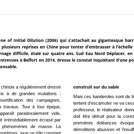
ne of Initial Dilution (2006) qui s’attachait au gigantesque ba
 plusieurs reprises en Chine pour tenter d’embrasser à l’échelle 
rnage difficile, étalé sur quatre ans, Sud Eau Nord Déplacer, e
 Entrevues à Belfort en 2014, dresse le constat inquiétant d’une po
ponsable.
 chinois a régulièrement dressé
construit sur du sable
is à de grandes mutations :
Mais ces banderoles sont de bie
désertification des campagnes,
tentent d’escamoter ne va cesse
s travaux. Tour à tour épique,
professeur, le
réalisateur don
pparaît paradoxalement vide,
doit être détruit pour la con
it irrémédiablement écrasé par
premières doléances évoqu
 des phénomènes de masse. La
démolitions abusives et l’ins
 extrêmes, joue un rôle constant