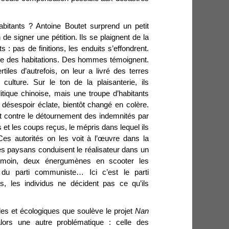
abitants ? Antoine Boutet surprend un petit
de signer une pétition. Ils se plaignent de la
: pas de finitions, les enduits s’effondrent.
ne des habitations. Des hommes témoignent.
tiles d’autrefois, on leur a livré des terres
ulture. Sur le ton de la plaisanterie, ils
litique chinoise, mais une troupe d’habitants
le désespoir éclate, bientôt changé en colère.
contre le détournement des indemnités par
 et les coups reçus, le mépris dans lequel ils
Ces autorités on les voit à l’œuvre dans la
s paysans conduisent le réalisateur dans un
émoin, deux énergumènes en scooter les
e du parti communiste… Ici c’est le parti
s, les individus ne décident pas ce qu’ils
es et écologiques que soulève le projet
Nan
ors une autre problématique : celle des