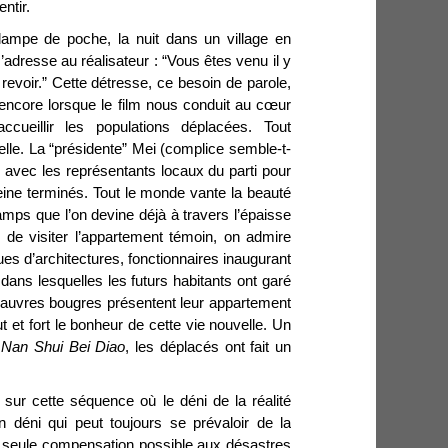
entir.
ampe de poche, la nuit dans un village en
s’adresse au réalisateur : “Vous êtes venu il y
revoir.” Cette détresse, ce besoin de parole,
 encore lorsque le film nous conduit au cœur
ccueillir les populations déplacées. Tout
elle. La “présidente” Mei (complice semble-t-
s avec les représentants locaux du parti pour
eine terminés. Tout le monde vante la beauté
mps que l’on devine déjà à travers l’épaisse
de visiter l’appartement témoin, on admire
ues d’architectures, fonctionnaires inaugurant
 dans lesquelles les futurs habitants ont garé
 pauvres bougres présentent leur appartement
 et fort le bonheur de cette vie nouvelle. Un
u
Nan Shui Bei Diao
, les déplacés ont fait un
ur cette séquence où le déni de la réalité
n déni qui peut toujours se prévaloir de la
, seule compensation possible aux désastres