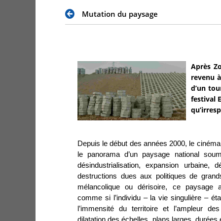
Mutation du paysage
Après Zo
revenu à
d’un tou
festival
qu’irres
Depuis le début des années 2000, le cinéma
le panorama d’un paysage national soum
désindustrialisation, expansion urbaine, 
destructions dues aux politiques de grand
mélancolique ou dérisoire, ce paysage a
comme si l’individu
–
la vie singulière
–
éta
l’immensité du territoire et l’ampleur
dilatation des échelles, plans larges, durées