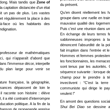
dong. Mais tandis que
Zone of
du présent.
a captation distanciée d’un état
Qu’en disent réellement les h
it un pas de plus. Les vastes
groupe dans une ruelle en train 
fet régulièrement la place à des
mauvaise qualité des logements 
-à-face où les habitants des
Puis c’est une réunion dans u
ndignation.
En échange de leurs terres fer
sablonneuses impropres à la c
dénoncent l’absurdité de la po
fait irruption dans l’entrée et 
professeur de mathématiques
Hommes et femmes protestent 
ci, qui n’apparaît d’abord que
les fonctionnaires, les menaces
ns l’immense décor, interpelle
sont tenus par les autorités.
le du plan large pour venir se
séquence suivante : lorsque de
champ pour le prendre à t
ature française, la géographie,
invectivent : “C’est la terr
sances dépassent de loin le
communiste qui dirige le pay
 il raconte son histoire : élève
veulent !”
, il a été contraint d’interrompre
En amont des questions social
cation politique. A la fin
de la
Shui Bei Diao
se dessine al
hanson de propagande apprise