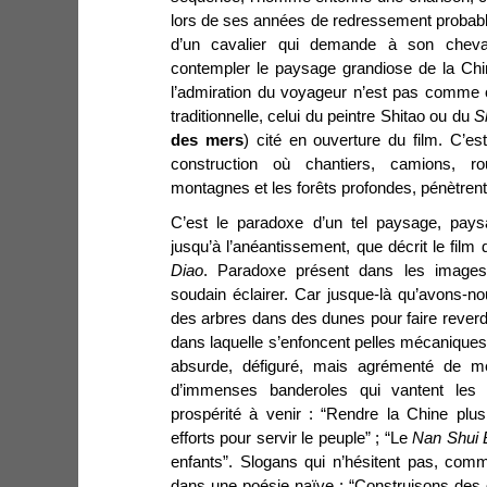
lors de ses années de redressement probabl
d’un cavalier qui demande à son cheval 
contempler le paysage grandiose de la Chi
l’admiration du voyageur n’est pas comme on
traditionnelle, celui du peintre Shitao ou du
S
des mers
) cité en ouverture du film. C’e
construction où chantiers, camions, r
montagnes et les forêts profondes, pénètrent 
C’est le paradoxe d’un tel paysage, paysa
jusqu’à l’anéantissement, que décrit le film 
Diao
. Paradoxe présent dans les images
soudain éclairer. Car jusque-là qu’avons-
des arbres dans des dunes pour faire reverdir
dans laquelle s’enfoncent pelles mécaniques
absurde, défiguré, mais agrémenté de me
d’immenses banderoles qui vantent les v
prospérité à venir : “Rendre la Chine plus
efforts pour servir le peuple” ; “Le
Nan Shui 
enfants”. Slogans qui n’hésitent pas, com
dans une poésie naïve : “Construisons des qu