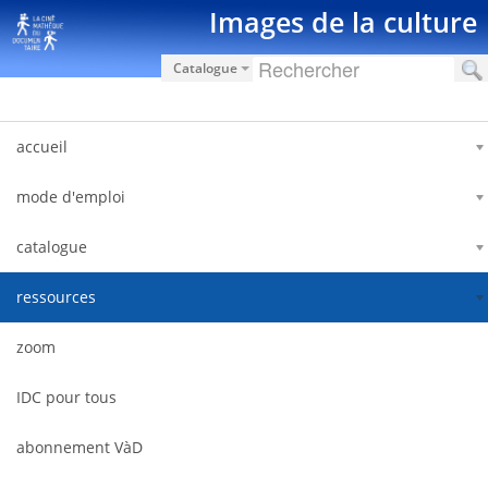
Saut au contenu
Images de la culture
Catalogue
accueil
mode d'emploi
catalogue
ressources
zoom
IDC pour tous
abonnement VàD