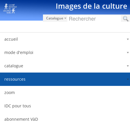
Saut au contenu
Images de la culture
Catalogue
accueil
mode d'emploi
catalogue
ressources
zoom
IDC pour tous
abonnement VàD