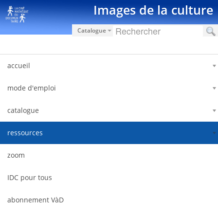
Saut au contenu
Images de la culture
Catalogue
accueil
mode d'emploi
catalogue
ressources
zoom
IDC pour tous
abonnement VàD