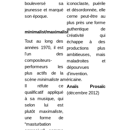
bouleversé sa
iconoclaste, puérile
jeunesse et marqué
et désordonnée, elle
son époque.
cerne peut-être au
plus près une forme
authentique de
minimalist/maximalist
créativité qui
Tout au long des
échappe à des
années 1970, il est
productions plus
l'un des
ambitieuses, mais
compositeurs-
maladroites et
performeurs les
dépourvues
plus actifs de la
d'invention.
scène
minimaliste
américaine.
Il réfute ce
Anaïs Prosaïc
qualificatif appliqué
(décembre 2012)
à sa musique, qui
selon lui est
plutôt
maximaliste
,
une forme de
“masturbation