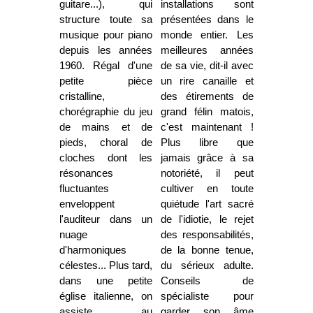
guitare...), qui
installations sont
structure toute sa
présentées dans le
musique pour piano
monde entier. Les
depuis les années
meilleures années
1960. Régal d'une
de sa vie, dit-il avec
petite pièce
un rire canaille et
cristalline,
des étirements de
chorégraphie du jeu
grand félin matois,
de mains et de
c'est maintenant !
pieds, choral de
Plus libre que
cloches dont les
jamais grâce à sa
résonances
notoriété, il peut
fluctuantes
cultiver en toute
enveloppent
quiétude l'art sacré
l'auditeur dans un
de l'idiotie, le rejet
nuage
des responsabilités,
d'harmoniques
de la bonne tenue,
célestes... Plus tard,
du sérieux adulte.
dans une petite
Conseils de
église italienne, on
spécialiste pour
assiste au
garder son âme