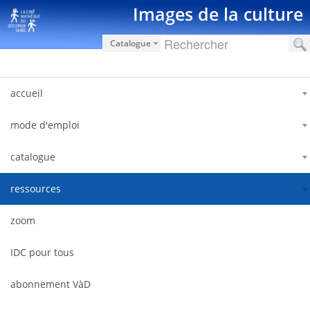
Saut au contenu
Images de la culture
Catalogue
accueil
mode d'emploi
catalogue
ressources
zoom
IDC pour tous
abonnement VàD