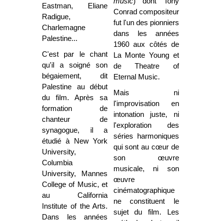
music
) dont Tony
Eastman, Eliane
Conrad compositeur
Radigue,
fut l'un des pionniers
Charlemagne
dans les années
Palestine...
1960 aux côtés de
C'est par le chant
La Monte Young et
qu'il a soigné son
de Theatre of
bégaiement, dit
Eternal Music.
Palestine au début
Mais ni
du film. Après sa
l'improvisation en
formation de
intonation juste, ni
chanteur de
l'exploration des
synagogue, il a
séries harmoniques
étudié à New York
qui sont au cœur de
University,
son œuvre
Columbia
musicale, ni son
University, Mannes
œuvre
College of Music, et
cinématographique
au California
ne constituent le
Institute of the Arts.
sujet du film. Les
Dans les années