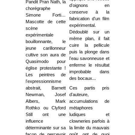
Pandit Pran Nath, la
d'oignons en
chorégraphe
conserve à la
Simone Forti…
fabrication d'un film
Mascotte de cette
expérimental.
scène
Dédoublé sur un
expérimentale
même plan, il fait
bouillonnante, le
cuire la pellicule
jeune carillonneur
puis la plonge dans
cultive son aura de
l'eau savonneuse et
Quasimodo pour
enferme le résultat
église protestante !
improbable dans
Les peintres de
des bocaux...
l'expressionnisme
abstrait, Barnett
Ces partis pris
Newman, Josef
d'auteure,
Albers, Mark
accumulations de
Rothko ou Clyford
métaphores
Still ont une
ludiques et
influence
clowneries parfois à
déterminante sur sa
la limite du mauvais
façon de percevoir
goût, ont de quoi