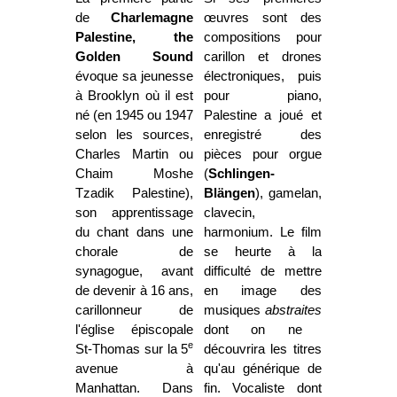
de
Charlemagne
œuvres sont des
Palestine, the
compositions pour
Golden Sound
carillon et drones
évoque sa jeunesse
électroniques, puis
à Brooklyn où il est
pour piano,
né (en 1945 ou 1947
Palestine a joué et
selon les sources,
enregistré des
Charles Martin ou
pièces pour orgue
Chaim Moshe
(
Schlingen-
Tzadik Palestine),
Blängen
), gamelan,
son apprentissage
clavecin,
du chant dans une
harmonium. Le film
chorale de
se heurte à la
synagogue, avant
difficulté de mettre
de devenir à 16 ans,
en image des
carillonneur de
musiques
abstraites
l'église épiscopale
dont on ne
e
St-Thomas sur la 5
découvrira les titres
avenue à
qu'au générique de
Manhattan. Dans
fin. Vocaliste dont