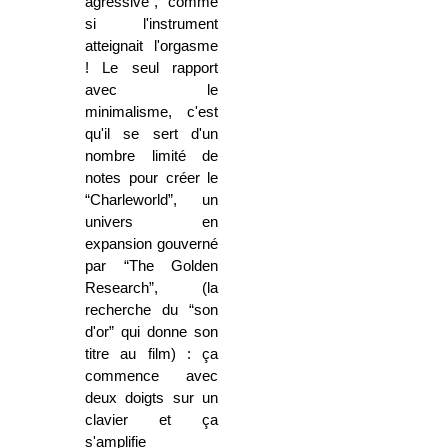
agressive”, comme
si l'instrument
atteignait l'orgasme
! Le seul rapport
avec le
minimalisme, c'est
qu'il se sert d'un
nombre limité de
notes pour créer le
“Charleworld”, un
univers en
expansion gouverné
par “The Golden
Research”, (la
recherche du “son
d'or” qui donne son
titre au film) : ça
commence avec
deux doigts sur un
clavier et ça
s'amplifie