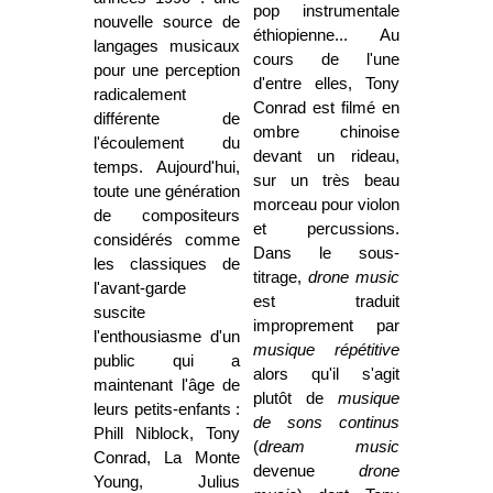
pop instrumentale
nouvelle source de
éthiopienne... Au
langages musicaux
cours de l'une
pour une perception
d'entre elles, Tony
radicalement
Conrad est filmé en
différente de
ombre chinoise
l'écoulement du
devant un rideau,
temps. Aujourd'hui,
sur un très beau
toute une génération
morceau pour violon
de compositeurs
et percussions.
considérés comme
Dans le sous-
les classiques de
titrage,
drone music
l'avant-garde
est traduit
suscite
improprement par
l'enthousiasme d'un
musique répétitive
public qui a
alors qu'il s'agit
maintenant l'âge de
plutôt de
musique
leurs petits-enfants :
de sons continus
Phill Niblock, Tony
(
dream music
Conrad, La Monte
devenue
drone
Young, Julius