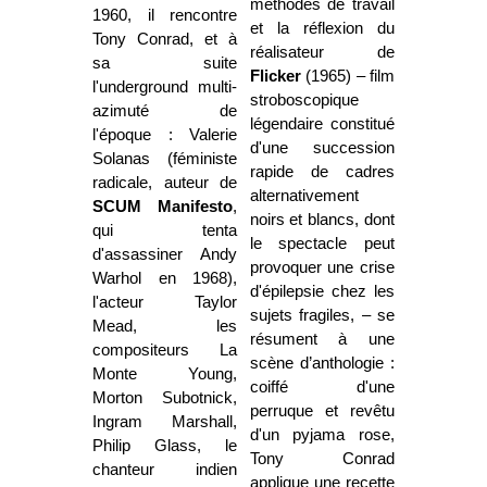
méthodes de travail
1960, il rencontre
et la réflexion du
Tony Conrad, et à
réalisateur de
sa suite
Flicker
(1965) – film
l'underground multi-
stroboscopique
azimuté de
légendaire constitué
l'époque : Valerie
d'une succession
Solanas (féministe
rapide de cadres
radicale, auteur de
alternativement
SCUM Manifesto
,
noirs et blancs, dont
qui tenta
le spectacle peut
d'assassiner Andy
provoquer une crise
Warhol en 1968),
d'épilepsie chez les
l'acteur Taylor
sujets fragiles, – se
Mead, les
résument à une
compositeurs La
scène d’anthologie :
Monte Young,
coiffé d'une
Morton Subotnick,
perruque et revêtu
Ingram Marshall,
d'un pyjama rose,
Philip Glass, le
Tony Conrad
chanteur indien
applique une recette