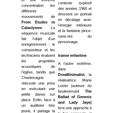
contexte explosif
concentration les
des années 1960 et
différents
dressent un portrait
mouvements de
en décalage avec
From Etudes to
l'énergie intérieure
Cataclysms
. La
et la fantaisie pince-
séquence musicale
sans-rire du
fait l'objet d'un
personnage.
enregistrement : le
compositeur et les
techniciens évaluent
transe enfantine
les propriétés
A l'autre extrême,
acoustiques de
dans
l'église, tandis que
DreaMinimalist
, la
Charlemagne
réalisatrice Marie
réécoute une prise
Losier (auteure du
en exécutant une
bouleversant
The
petite danse sur
Ballad of Genesis
place. Enfin, face à
and Lady Jaye)
un auditoire très
livre une approche à
jeune, il partage la