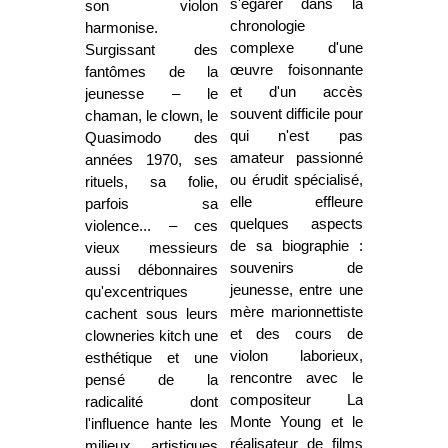
s'égarer dans la
son violon
chronologie
harmonise.
complexe d'une
Surgissant des
œuvre foisonnante
fantômes de la
et d'un accès
jeunesse – le
souvent difficile pour
chaman, le clown, le
qui n'est pas
Quasimodo des
amateur passionné
années 1970, ses
ou érudit spécialisé,
rituels, sa folie,
elle effleure
parfois sa
quelques aspects
violence... – ces
de sa biographie :
vieux messieurs
souvenirs de
aussi débonnaires
jeunesse, entre une
qu'excentriques
mère marionnettiste
cachent sous leurs
et des cours de
clowneries kitch une
violon laborieux,
esthétique et une
rencontre avec le
pensé de la
compositeur La
radicalité dont
Monte Young et le
l'influence hante les
réalisateur de films
milieux artistiques