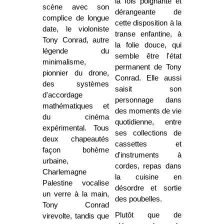
la fois poignante et
scène avec son
dérangeante de
complice de longue
cette disposition à la
date, le violoniste
transe enfantine, à
Tony Conrad, autre
la folie douce, qui
légende du
semble être l'état
minimalisme,
permanent de Tony
pionnier du drone,
Conrad. Elle aussi
des systèmes
saisit son
d'accordage
personnage dans
mathématiques et
des moments de vie
du cinéma
quotidienne, entre
expérimental. Tous
ses collections de
deux chapeautés
cassettes et
façon bohème
d'instruments à
urbaine,
cordes, repas dans
Charlemagne
la cuisine en
Palestine vocalise
désordre et sortie
un verre à la main,
des poubelles.
Tony Conrad
Plutôt que de
virevolte, tandis que