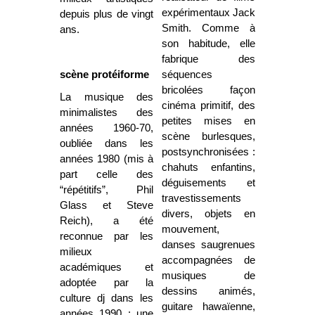
expérimentaux Jack
depuis plus de vingt
Smith. Comme à
ans.
son habitude, elle
fabrique des
scène protéiforme
séquences
bricolées façon
La musique des
cinéma primitif, des
minimalistes des
petites mises en
années 1960-70,
scène burlesques,
oubliée dans les
postsynchronisées :
années 1980 (mis à
chahuts enfantins,
part celle des
déguisements et
“répétitifs”, Phil
travestissements
Glass et Steve
divers, objets en
Reich), a été
mouvement,
reconnue par les
danses saugrenues
milieux
accompagnées de
académiques et
musiques de
adoptée par la
dessins animés,
culture dj dans les
guitare hawaïenne,
années 1990 : une