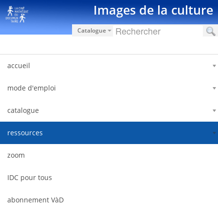
Saut au contenu
Images de la culture
Catalogue
accueil
mode d'emploi
catalogue
ressources
zoom
IDC pour tous
abonnement VàD