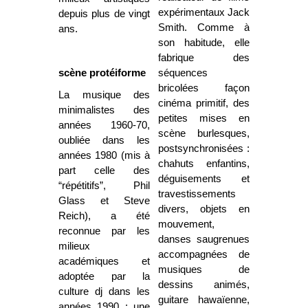
expérimentaux Jack
depuis plus de vingt
Smith. Comme à
ans.
son habitude, elle
fabrique des
scène protéiforme
séquences
bricolées façon
La musique des
cinéma primitif, des
minimalistes des
petites mises en
années 1960-70,
scène burlesques,
oubliée dans les
postsynchronisées :
années 1980 (mis à
chahuts enfantins,
part celle des
déguisements et
“répétitifs”, Phil
travestissements
Glass et Steve
divers, objets en
Reich), a été
mouvement,
reconnue par les
danses saugrenues
milieux
accompagnées de
académiques et
musiques de
adoptée par la
dessins animés,
culture dj dans les
guitare hawaïenne,
années 1990 : une