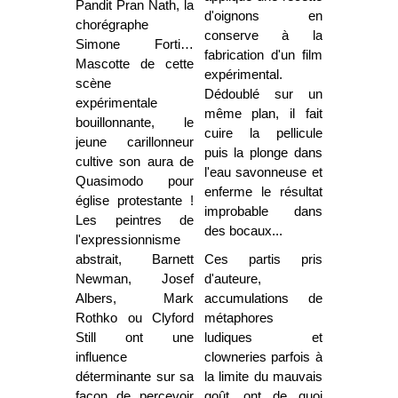
Pandit Pran Nath, la
d'oignons en
chorégraphe
conserve à la
Simone Forti…
fabrication d'un film
Mascotte de cette
expérimental.
scène
Dédoublé sur un
expérimentale
même plan, il fait
bouillonnante, le
cuire la pellicule
jeune carillonneur
puis la plonge dans
cultive son aura de
l'eau savonneuse et
Quasimodo pour
enferme le résultat
église protestante !
improbable dans
Les peintres de
des bocaux...
l'expressionnisme
abstrait, Barnett
Ces partis pris
Newman, Josef
d'auteure,
Albers, Mark
accumulations de
Rothko ou Clyford
métaphores
Still ont une
ludiques et
influence
clowneries parfois à
déterminante sur sa
la limite du mauvais
façon de percevoir
goût, ont de quoi