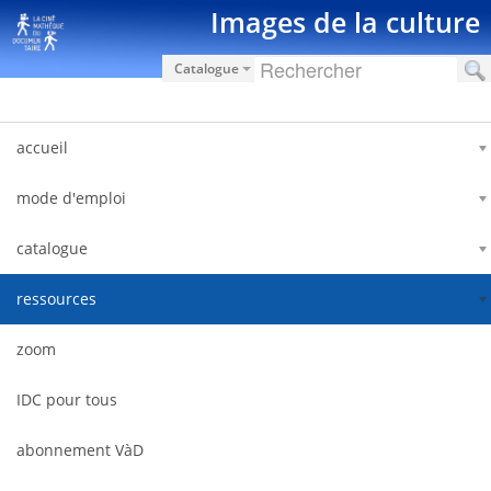
Saut au contenu
Images de la culture
Catalogue
accueil
mode d'emploi
catalogue
ressources
zoom
IDC pour tous
abonnement VàD