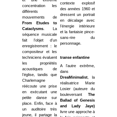
contexte explosif
concentration les
des années 1960 et
différents
dressent un portrait
mouvements de
en décalage avec
From Etudes to
l'énergie intérieure
Cataclysms
. La
et la fantaisie pince-
séquence musicale
sans-rire du
fait l'objet d'un
personnage.
enregistrement : le
compositeur et les
techniciens évaluent
transe enfantine
les propriétés
A l'autre extrême,
acoustiques de
dans
l'église, tandis que
DreaMinimalist
, la
Charlemagne
réalisatrice Marie
réécoute une prise
Losier (auteure du
en exécutant une
bouleversant
The
petite danse sur
Ballad of Genesis
place. Enfin, face à
and Lady Jaye)
un auditoire très
livre une approche à
jeune, il partage la