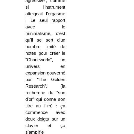
agressive”, comme
si l'instrument
atteignait l'orgasme
! Le seul rapport
avec le
minimalisme, c'est
qu'il se sert d'un
nombre limité de
notes pour créer le
“Charleworld”, un
univers en
expansion gouverné
par “The Golden
Research”, (la
recherche du “son
d'or” qui donne son
titre au film) : ça
commence avec
deux doigts sur un
clavier et ça
s'amplifie