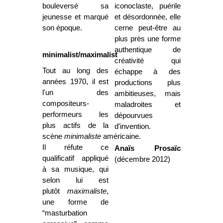
bouleversé sa
iconoclaste, puérile
jeunesse et marqué
et désordonnée, elle
son époque.
cerne peut-être au
plus près une forme
authentique de
minimalist/maximalist
créativité qui
Tout au long des
échappe à des
années 1970, il est
productions plus
l'un des
ambitieuses, mais
compositeurs-
maladroites et
performeurs les
dépourvues
plus actifs de la
d'invention.
scène
minimaliste
américaine.
Il réfute ce
Anaïs Prosaïc
qualificatif appliqué
(décembre 2012)
à sa musique, qui
selon lui est
plutôt
maximaliste
,
une forme de
“masturbation