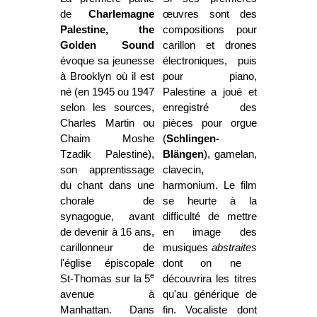
de
Charlemagne
œuvres sont des
Palestine, the
compositions pour
Golden Sound
carillon et drones
évoque sa jeunesse
électroniques, puis
à Brooklyn où il est
pour piano,
né (en 1945 ou 1947
Palestine a joué et
selon les sources,
enregistré des
Charles Martin ou
pièces pour orgue
Chaim Moshe
(
Schlingen-
Tzadik Palestine),
Blängen
), gamelan,
son apprentissage
clavecin,
du chant dans une
harmonium. Le film
chorale de
se heurte à la
synagogue, avant
difficulté de mettre
de devenir à 16 ans,
en image des
carillonneur de
musiques
abstraites
l'église épiscopale
dont on ne
e
St-Thomas sur la 5
découvrira les titres
avenue à
qu'au générique de
Manhattan. Dans
fin. Vocaliste dont