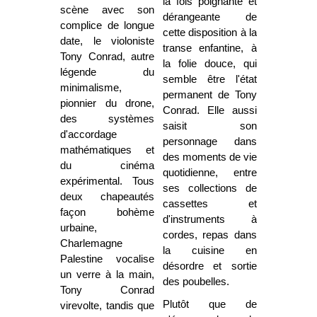
la fois poignante et
scène avec son
dérangeante de
complice de longue
cette disposition à la
date, le violoniste
transe enfantine, à
Tony Conrad, autre
la folie douce, qui
légende du
semble être l'état
minimalisme,
permanent de Tony
pionnier du drone,
Conrad. Elle aussi
des systèmes
saisit son
d'accordage
personnage dans
mathématiques et
des moments de vie
du cinéma
quotidienne, entre
expérimental. Tous
ses collections de
deux chapeautés
cassettes et
façon bohème
d'instruments à
urbaine,
cordes, repas dans
Charlemagne
la cuisine en
Palestine vocalise
désordre et sortie
un verre à la main,
des poubelles.
Tony Conrad
Plutôt que de
virevolte, tandis que