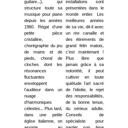
guitare...), qui
installations sont
structure toute sa
présentées dans le
musique pour piano
monde entier. Les
depuis les années
meilleures années
1960. Régal d'une
de sa vie, dit-il avec
petite pièce
un rire canaille et
cristalline,
des étirements de
chorégraphie du jeu
grand félin matois,
de mains et de
c'est maintenant !
pieds, choral de
Plus libre que
cloches dont les
jamais grâce à sa
résonances
notoriété, il peut
fluctuantes
cultiver en toute
enveloppent
quiétude l'art sacré
l'auditeur dans un
de l'idiotie, le rejet
nuage
des responsabilités,
d'harmoniques
de la bonne tenue,
célestes... Plus tard,
du sérieux adulte.
dans une petite
Conseils de
église italienne, on
spécialiste pour
assiste au
garder son âme