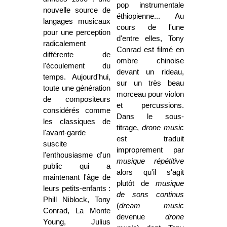
pop instrumentale
nouvelle source de
éthiopienne... Au
langages musicaux
cours de l'une
pour une perception
d'entre elles, Tony
radicalement
Conrad est filmé en
différente de
ombre chinoise
l'écoulement du
devant un rideau,
temps. Aujourd'hui,
sur un très beau
toute une génération
morceau pour violon
de compositeurs
et percussions.
considérés comme
Dans le sous-
les classiques de
titrage,
drone music
l'avant-garde
est traduit
suscite
improprement par
l'enthousiasme d'un
musique répétitive
public qui a
alors qu'il s'agit
maintenant l'âge de
plutôt de
musique
leurs petits-enfants :
de sons continus
Phill Niblock, Tony
(
dream music
Conrad, La Monte
devenue
drone
Young, Julius