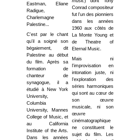
music
) dont Tony
Eastman, Eliane
Conrad compositeur
Radigue,
fut l'un des pionniers
Charlemagne
dans les années
Palestine...
1960 aux côtés de
C'est par le chant
La Monte Young et
qu'il a soigné son
de Theatre of
bégaiement, dit
Eternal Music.
Palestine au début
Mais ni
du film. Après sa
l'improvisation en
formation de
intonation juste, ni
chanteur de
l'exploration des
synagogue, il a
séries harmoniques
étudié à New York
qui sont au cœur de
University,
son œuvre
Columbia
musicale, ni son
University, Mannes
œuvre
College of Music, et
cinématographique
au California
ne constituent le
Institute of the Arts.
sujet du film. Les
Dans les années