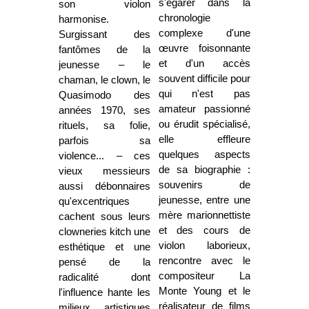
s'égarer dans la
son violon
chronologie
harmonise.
complexe d'une
Surgissant des
œuvre foisonnante
fantômes de la
et d'un accès
jeunesse – le
souvent difficile pour
chaman, le clown, le
qui n'est pas
Quasimodo des
amateur passionné
années 1970, ses
ou érudit spécialisé,
rituels, sa folie,
elle effleure
parfois sa
quelques aspects
violence... – ces
de sa biographie :
vieux messieurs
souvenirs de
aussi débonnaires
jeunesse, entre une
qu'excentriques
mère marionnettiste
cachent sous leurs
et des cours de
clowneries kitch une
violon laborieux,
esthétique et une
rencontre avec le
pensé de la
compositeur La
radicalité dont
Monte Young et le
l'influence hante les
réalisateur de films
milieux artistiques