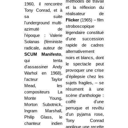
méthodes de travail
1960, il rencontre
et la réflexion du
Tony Conrad, et à
réalisateur de
sa suite
Flicker
(1965) – film
l'underground multi-
stroboscopique
azimuté de
légendaire constitué
l'époque : Valerie
d'une succession
Solanas (féministe
rapide de cadres
radicale, auteur de
alternativement
SCUM Manifesto
,
noirs et blancs, dont
qui tenta
le spectacle peut
d'assassiner Andy
provoquer une crise
Warhol en 1968),
d'épilepsie chez les
l'acteur Taylor
sujets fragiles, – se
Mead, les
résument à une
compositeurs La
scène d’anthologie :
Monte Young,
coiffé d'une
Morton Subotnick,
perruque et revêtu
Ingram Marshall,
d'un pyjama rose,
Philip Glass, le
Tony Conrad
chanteur indien
applique une recette