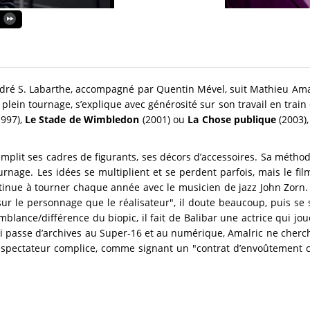
ndré S. Labarthe, accompagné par Quentin Mével, suit Mathieu Amal
plein tournage, s’explique avec générosité sur son travail en train 
997),
Le Stade de Wimbledon
(2001) ou
La Chose publique
(2003)
emplit ses cadres de figurants, ses décors d’accessoires. Sa méthod
rnage. Les idées se multiplient et se perdent parfois, mais le fil
continue à tourner chaque année avec le musicien de jazz John Zorn. 
sur le personnage que le réalisateur", il doute beaucoup, puis se s
mblance/différence du biopic, il fait de Balibar une actrice qui joue
i passe d’archives au Super-16 et au numérique, Amalric ne cherch
 le spectateur complice, comme signant un "contrat d’envoûtement 