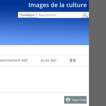
Images de la culture
Catalogue
abonnement VàD
accès VàD
登录
Imprimer