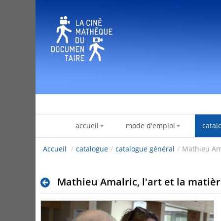
跳转到内容
accueil
mode d'emploi
catal
Accueil
/
catalogue
/
catalogue général
/
Mathieu Amal
Mathieu Amalric, l'art et la matiè