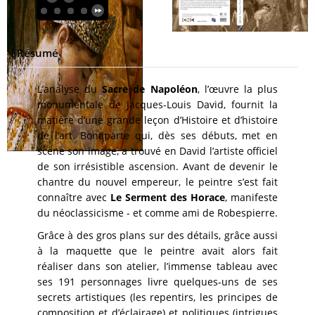
Résumé
L’analyse du
Sacre de Napoléon
, l’œuvre la plus
monumentale de Jacques-Louis David, fournit la
matière d’une grande leçon d’Histoire et d’histoire
de l’art. Bonaparte qui, dès ses débuts, met en
scène son image, a trouvé en David l’artiste officiel
de son irrésistible ascension. Avant de devenir le
chantre du nouvel empereur, le peintre s’est fait
connaître avec
Le Serment des Horace
, manifeste
du néoclassicisme - et comme ami de Robespierre.
Grâce à des gros plans sur des détails, grâce aussi
à la maquette que le peintre avait alors fait
réaliser dans son atelier, l’immense tableau avec
ses 191 personnages livre quelques-uns de ses
secrets artistiques (les repentirs, les principes de
composition et d’éclairage) et politiques (intrigues