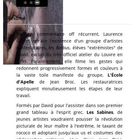
Résumé
Par un commentaire off récurrent, Laurence
Garret retrace l'existence d'un groupe d'artistes
contestataires,
les Barbus
, élèves "extrémistes" de
David, exclus du très officiel atelier du Louvre en
1799. Parallèlement, elle filme les gestes qui
redonnent progressivement formes et couleurs à
la vaste toile manifeste du groupe,
L'École
d'Apelle
de Jean Broc. Les restauratrices
expliquent minutieusement les étapes de leur
travail.
Formés par David pour l'assister dans son premier
grand tableau à l'esprit grec,
Les Sabines
, de
jeunes artistes voudraient pousser la révolution
picturale de leur maître à l'extrême, le taxant de
rococo et adoptant jusqu'aux us et costumes des