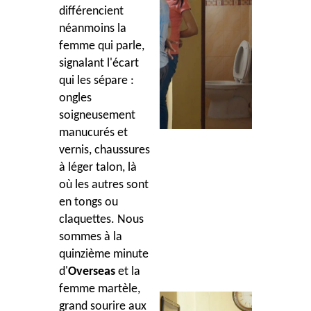
différencient
néanmoins la
femme qui parle,
signalant l'écart
qui les sépare :
ongles
soigneusement
manucurés et
vernis, chaussures
à léger talon, là
où les autres sont
en tongs ou
claquettes. Nous
sommes à la
quinzième minute
d'
Overseas
et la
femme martèle,
grand sourire aux