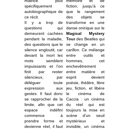
matrice plus
mémoire et de
spécifiquement
fiction, jusqu’à ce
autobiographique de
que le rangement
ce récit.
des objets se
Il y a trop de
transforme en une
questions qui
danse onirique sur le
demeurent cachées
Magical Mystery
pendant la maladie,
Tour
des Beatles qui
des questions que le
se change en un
silence engloutit, car
carillon. Ce mélange
devant la mort les
entre outils et
mots semblent
hommes, cet
impuissants et l’on
enchevêtrement
finit par rester
entre matière et
silencieux, par
esprit devient
déléguer toute
poésie, théâtre, libre
expression aux
jeu, fiction, et libère
gestes. Il faut donc
le cinéma de
se rapprocher de la
Caccia : un cinéma
limite, afin que cet
du réel qui est
espace indéfini
toujours la mise en
commence à
scène d’un seuil
prendre forme et
mystérieux et
devienne réel, il faut
invisible, un cinéma