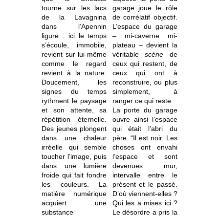
tourne sur les lacs
garage joue le rôle
de la Lavagnina
de corrélatif objectif.
dans l’Apennin
L’espace du garage
ligure : ici le temps
– mi-caverne mi-
s’écoule, immobile,
plateau – devient la
revient sur lui-même
véritable
scène
de
comme le regard
ceux qui restent, de
revient à la nature.
ceux qui ont à
Doucement, les
reconstruire, ou plus
signes du temps
simplement, à
rythment le paysage
ranger ce qui reste.
et son attente, sa
La porte du garage
répétition éternelle.
ouvre ainsi l’espace
Des jeunes plongent
qui était l’abri du
dans une chaleur
père. “Il est noir. Les
irréelle qui semble
choses ont envahi
toucher l’image, puis
l’espace et sont
dans une lumière
devenues mur,
froide qui fait fondre
intervalle entre le
les couleurs. La
présent et le passé.
matière numérique
D’où viennent-elles ?
acquiert une
Qui les a mises ici ?
substance
Le désordre a pris la