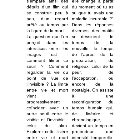
s’empare ainsi des
elle changé à partir
détails d’un film qui
du moment où tu as
se construit peu à
su que tu avais une
peu, d’un regard
maladie incurable ?”
prêté au temps par
Dans les réponses
la figure de la mort.
diverses, des motifs
La question que l’on
se dessinent : le
perçoit dans les
temps de la
interstices entre les
nouvelle, le temps
images est :
de l’après, de la
comment filmer ce
préparation, du
seuil ? Comment
religieux, celui de la
regarder la vie du
peur, de
point de vue de
l’acceptation, ou
l’invisible ? La limite
encore de la
entre vie et mort
nostalgie. On assiste
vient
à une
progressivement
reconfiguration du
coïncider avec un
temps humain qui,
autre seuil entre le
de linéaire et
visible et l’invisible :
chronologique,
celui du plan.
devient un temps en
Explorer cette lisière
profondeur, une
entre vie et mort
intensité temporelle.