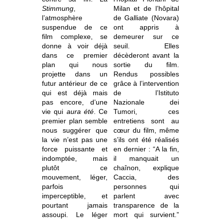
Stimmung
,
Milan et de l’hôpital
l’atmosphère
de Galliate (Novara)
suspendue de ce
ont appris à
film complexe, se
demeurer sur ce
donne à voir déjà
seuil. Elles
dans ce premier
décèderont avant la
plan qui nous
sortie du film.
projette dans un
Rendus possibles
futur antérieur de ce
grâce à l’intervention
qui est déjà mais
de l’Istituto
pas encore, d’une
Nazionale dei
vie qui
aura été
. Ce
Tumori, ces
premier plan semble
entretiens sont au
nous suggérer que
cœur du film, même
la vie n’est pas une
s’ils ont été réalisés
force puissante et
en dernier : “A la fin,
indomptée, mais
il manquait un
plutôt ce
chaînon, explique
mouvement, léger,
Caccia, des
parfois
personnes qui
imperceptible, et
parlent avec
pourtant jamais
transparence de la
assoupi.
Le léger
mort qui survient.”