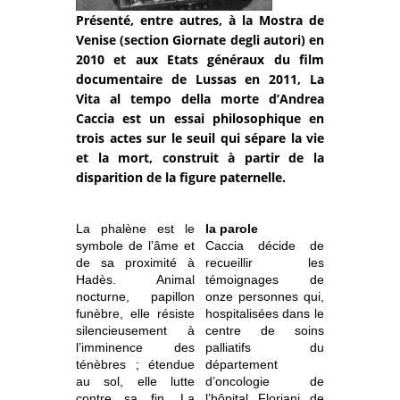
Présenté, entre autres, à la Mostra de
Venise (section Giornate degli autori) en
2010 et aux Etats généraux du film
documentaire de Lussas en 2011, La
Vita al tempo della morte d’Andrea
Caccia est un essai philosophique en
trois actes sur le seuil qui sépare la vie
et la mort, construit à partir de la
disparition de la figure paternelle.
La phalène est le
la parole
symbole de l’âme et
Caccia décide de
de sa proximité à
recueillir les
Hadès. Animal
témoignages de
nocturne, papillon
onze personnes qui,
funèbre, elle résiste
hospitalisées dans le
silencieusement à
centre de soins
l’imminence des
palliatifs du
ténèbres ; étendue
département
au sol, elle lutte
d’oncologie de
contre sa fin. La
l’hôpital
Floriani de