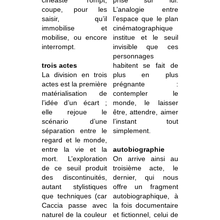
cinéaste rompt,
prise sur lui.
coupe, pour les
L’analogie entre
saisir, qu’il
l’espace que le plan
immobilise et
cinématographique
mobilise, ou encore
institue et le seuil
interrompt.
invisible que ces
personnages
trois actes
habitent se fait de
La division en trois
plus en plus
actes est la première
prégnante :
matérialisation de
contempler le
l’idée d’un écart ;
monde, le laisser
elle rejoue le
être, attendre, aimer
scénario d’une
l’instant tout
séparation entre le
simplement.
regard et le monde,
entre la vie et la
autobiographie
mort. L’exploration
On arrive ainsi au
de ce seuil produit
troisième acte, le
des discontinuités,
dernier, qui nous
autant stylistiques
offre un fragment
que techniques (car
autobiographique, à
Caccia passe avec
la fois documentaire
naturel de la couleur
et fictionnel, celui de