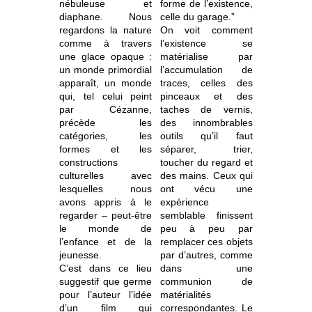
nébuleuse et
forme de l’existence,
diaphane. Nous
celle du garage.”
regardons la nature
On voit comment
comme à travers
l’existence se
une glace opaque :
matérialise par
un monde primordial
l’accumulation de
apparaît, un monde
traces, celles des
qui, tel celui peint
pinceaux et des
par Cézanne,
taches de vernis,
précède les
des innombrables
catégories, les
outils qu’il faut
formes et les
séparer, trier,
constructions
toucher du regard et
culturelles avec
des mains. Ceux qui
lesquelles nous
ont vécu une
avons appris à le
expérience
regarder – peut-être
semblable finissent
le monde de
peu à peu par
l’enfance et de la
remplacer ces objets
jeunesse.
par d’autres, comme
C’est dans ce lieu
dans une
suggestif que germe
communion de
pour l’auteur l’idée
matérialités
d’un film qui
correspondantes. Le