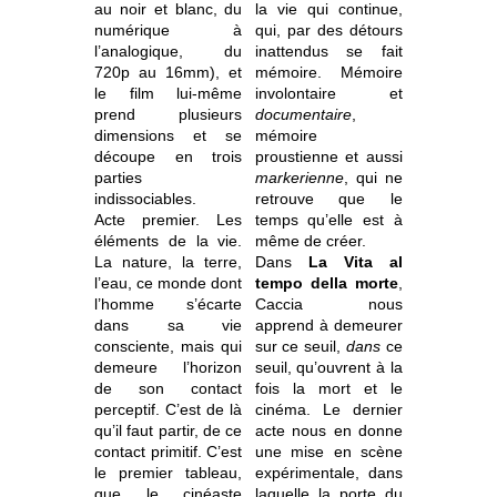
au noir et blanc, du
la vie qui continue,
numérique à
qui, par des détours
l’analogique, du
inattendus se fait
720p au 16mm), et
mémoire. Mémoire
le film lui-même
involontaire et
prend plusieurs
documentaire
,
dimensions et se
mémoire
découpe en trois
proustienne et aussi
parties
markerienne
, qui ne
indissociables.
retrouve que le
Acte premier. Les
temps qu’elle est à
éléments de la vie.
même de créer.
La nature, la terre,
Dans
La Vita al
l’eau, ce monde dont
tempo della morte
,
l’homme s’écarte
Caccia nous
dans sa vie
apprend à demeurer
consciente, mais qui
sur ce seuil,
dans
ce
demeure l’horizon
seuil, qu’ouvrent à la
de son contact
fois la mort et le
perceptif. C’est de là
cinéma. Le dernier
qu’il faut partir, de ce
acte nous en donne
contact primitif. C’est
une mise en scène
le premier tableau,
expérimentale, dans
que le cinéaste
laquelle la porte du