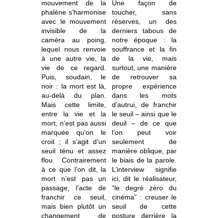
mouvement de la
Une façon de
phalène s’harmonise
toucher, sans
avec le mouvement
réserves, un des
invisible de la
derniers tabous de
caméra au poing,
notre époque : la
lequel nous renvoie
souffrance et la fin
à une autre vie, la
de la vie, mais
vie de ce regard.
surtout, une manière
Puis, soudain, le
de retrouver sa
noir : la mort est là,
propre expérience
au-delà du plan.
dans les mots
Mais cette limite,
d’autrui, de franchir
entre la vie et la
le seuil – ainsi que le
mort, n’est pas aussi
deuil – de ce que
marquée qu’on le
l’on peut voir
croit ; il s’agit d’un
seulement de
seuil ténu et assez
manière oblique, par
flou. Contrairement
le biais de la parole.
à ce que l’on dit, la
L’interview signifie
mort n’est pas un
ici, dit le réalisateur,
passage, l’acte de
“le degré zéro du
franchir ce seuil,
cinéma” : creuser le
mais bien plutôt un
seuil de cette
changement de
posture derrière la