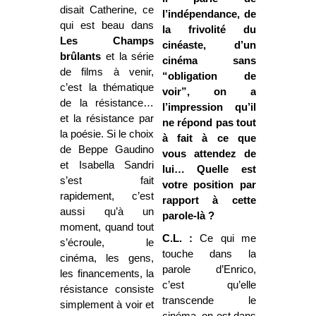
disait Catherine, ce
l’indépendance, de
qui est beau dans
la frivolité du
Les Champs
cinéaste, d’un
brûlants
et la série
cinéma sans
de films à venir,
“obligation de
c’est la thématique
voir”, on a
de la résistance…
l’impression qu’il
et la résistance par
ne répond pas tout
la poésie. Si le choix
à fait à ce que
de Beppe Gaudino
vous attendez de
et Isabella Sandri
lui… Quelle est
s’est fait
votre position par
rapidement, c’est
rapport à cette
aussi qu’à un
parole-là ?
moment, quand tout
C.L. :
Ce qui me
s’écroule, le
touche dans la
cinéma, les gens,
parole d’Enrico,
les financements, la
c’est qu’elle
résistance consiste
transcende le
simplement à voir et
cinéma, on est dans