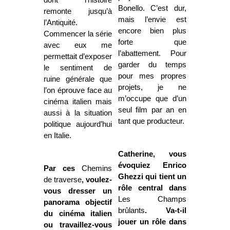
Bonello. C’est dur,
remonte jusqu’à
mais l’envie est
l’Antiquité.
encore bien plus
Commencer la série
forte que
avec eux me
l’abattement. Pour
permettait d’exposer
garder du temps
le sentiment de
pour mes propres
ruine générale que
projets, je ne
l’on éprouve face au
m’occupe que d’un
cinéma italien mais
seul film par an en
aussi à la situation
tant que producteur.
politique aujourd’hui
en Italie.
Catherine, vous
évoquiez Enrico
Par ces
Chemins
Ghezzi qui tient un
de traverse
, voulez-
rôle central dans
vous dresser un
Les Champs
panorama objectif
brûlants
. Va-t-il
du cinéma italien
jouer un rôle dans
ou travaillez-vous