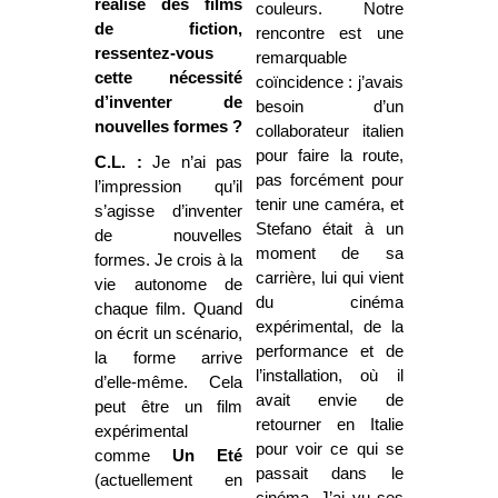
réalisé des films
couleurs. Notre
de fiction,
rencontre est une
ressentez-vous
remarquable
cette nécessité
coïncidence : j’avais
d’inventer de
besoin d’un
nouvelles formes ?
collaborateur italien
pour faire la route,
C.L. :
Je n’ai pas
pas forcément pour
l’impression qu’il
tenir une caméra, et
s’agisse d’inventer
Stefano était à un
de nouvelles
moment de sa
formes. Je crois à la
carrière, lui qui vient
vie autonome de
du cinéma
chaque film. Quand
expérimental, de la
on écrit un scénario,
performance et de
la forme arrive
l’installation, où il
d’elle-même. Cela
avait envie de
peut être un film
retourner en Italie
expérimental
pour voir ce qui se
comme
Un Eté
passait dans le
(actuellement en
cinéma. J’ai vu ses