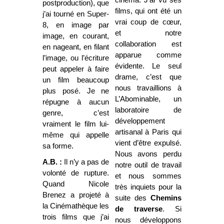
postproduction), que
films, qui ont été un
j’ai tourné en Super-
vrai coup de cœur,
8, en image par
et notre
image, en courant,
collaboration est
en nageant, en filant
apparue comme
l’image, ou l’écriture
évidente. Le seul
peut appeler à faire
drame, c’est que
un film beaucoup
nous travaillions à
plus posé. Je ne
L’Abominable, un
répugne à aucun
laboratoire de
genre, c’est
développement
vraiment le film lui-
artisanal à Paris qui
même qui appelle
vient d’être expulsé.
sa forme.
Nous avons perdu
A.B. :
Il n’y a pas de
notre outil de travail
volonté de rupture.
et nous sommes
Quand Nicole
très inquiets pour la
Brenez a projeté à
suite des
Chemins
la Cinémathèque les
de traverse
. Si
trois films que j’ai
nous développons