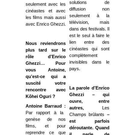
solutions de
seulement avec les
diffusion non
cinéastes et avec
seulement à la
les films mais aussi
télévision, mais
avec Enrico Ghezzi.
dans des festivals. Il
est le seul à faire le
lien entre des
Nous reviendrons
cinéastes qui sont
plus tard sur le
complètement
rôle d’Enrico
invisibles dans le
Ghezzi… Pour
pays.
vous Antoine,
qu’est-ce qui a
suscité votre
La parole d’Enrico
rencontre avec
Ghezzi – qui
Kôhei Oguri ?
ouvre, entre
Antoine Barraud :
autres,
Les
Par rapport à la
Champs brûlants
–
genèse de nos
est parfois
films, et pour
déroutante. Quand
reprendre ce que
il parle de