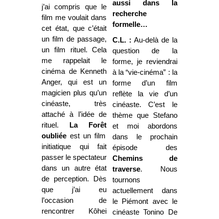
aussi dans la
j’ai compris que le
recherche
film me voulait dans
formelle…
cet état, que c’était
un film de passage,
C.L. :
Au-delà de la
un film rituel. Cela
question de la
me rappelait le
forme, je reviendrai
cinéma de Kenneth
à la “vie-cinéma” : la
Anger, qui est un
forme d’un film
magicien plus qu’un
reflète la vie d’un
cinéaste, très
cinéaste. C’est le
attaché à l’idée de
thème que Stefano
rituel.
La Forêt
et moi abordons
oubliée
est un film
dans le prochain
initiatique qui fait
épisode des
passer le spectateur
Chemins de
dans un autre état
traverse
. Nous
de perception. Dès
tournons
que j’ai eu
actuellement dans
l’occasion de
le Piémont avec le
rencontrer Kôhei
cinéaste Tonino De