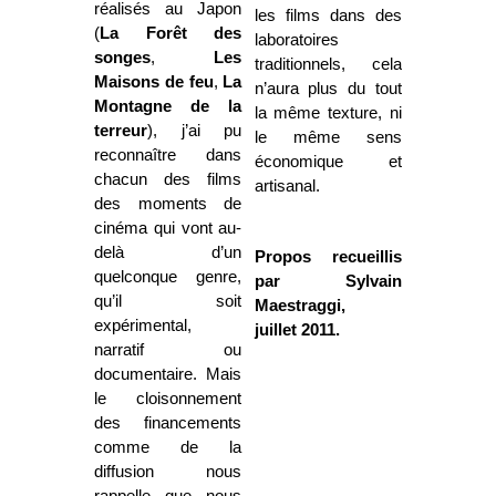
réalisés au Japon
les films dans des
(
La Forêt
des
laboratoires
songes
,
Les
traditionnels, cela
Maisons de feu
,
La
n’aura plus du tout
Montagne
de la
la même texture, ni
terreur
), j’ai pu
le même sens
reconnaître dans
économique et
chacun des films
artisanal.
des moments de
cinéma qui vont au-
delà d’un
Propos recueillis
quelconque genre,
par Sylvain
qu’il soit
Maestraggi,
expérimental,
juillet 2011.
narratif ou
documentaire. Mais
le cloisonnement
des financements
comme de la
diffusion nous
rappelle que nous