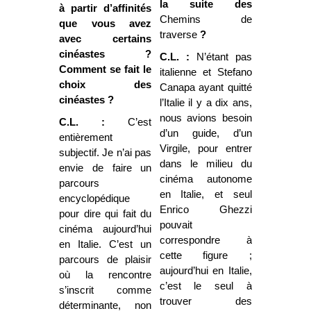
la suite des
à partir d’affinités
Chemins de
que vous avez
traverse
?
avec certains
cinéastes ?
C.L. :
N’étant pas
Comment se fait le
italienne et Stefano
choix des
Canapa ayant quitté
cinéastes ?
l’Italie il y a dix ans,
nous avions besoin
C.L. :
C’est
d’un guide, d’un
entièrement
Virgile, pour entrer
subjectif. Je n’ai pas
dans le milieu du
envie de faire un
cinéma autonome
parcours
en Italie, et seul
encyclopédique
Enrico Ghezzi
pour dire qui fait du
pouvait
cinéma aujourd’hui
correspondre à
en Italie. C’est un
cette figure ;
parcours de plaisir
aujourd’hui en Italie,
où la rencontre
c’est le seul à
s’inscrit comme
trouver des
déterminante, non