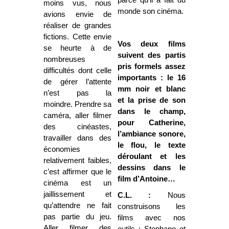
moins vus, nous
monde son cinéma.
avions envie de
réaliser de grandes
fictions. Cette envie
Vos deux films
se heurte à de
suivent des partis
nombreuses
pris formels assez
difficultés dont celle
importants : le 16
de gérer l’attente
mm noir et blanc
n’est pas la
et la prise de son
moindre. Prendre sa
dans le champ,
caméra, aller filmer
pour Catherine,
des cinéastes,
l’ambiance sonore,
travailler dans des
le flou, le texte
économies
déroulant et les
relativement faibles,
dessins dans le
c’est affirmer que le
film d’Antoine…
cinéma est un
jaillissement et
C.L. :
Nous
qu’attendre ne fait
construisons les
pas partie du jeu.
films avec nos
Aller filmer des
outils : Stephano et