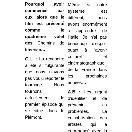
Pourquoi avoir
Même si notre
commencé par
système est
eux, alors que le
différent, nous
film est présenté
avons énormément
comme le
à apprendre de
quatrième volet
l’Italie. Je n’ai pas
des
Chemins de
beaucoup d’espoir
traverse
…
quant à l’avenir
culturel et
C.L. :
La rencontre
cinématographique
a été si fulgurante
de la France dans
que nous n’avons
les prochaines
pas voulu reporter le
années…
tournage. Nous
tournons
A.B. :
Il est urgent
actuellement le
d’identifier et de
premier épisode qui
prévenir les
se situe dans le
problèmes. La
Piémont.
culpabilisation des
artistes qui a
commencé avec la