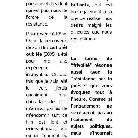
poétique et d’évident
brûlants
, qui est
qui est pour nous de
liée également à la
l’ordre de la
joie de réaliser nos
résistance.
désirs malgré les
difficultés que nous
Pour revenir à Kôhei
rencontrons.
Oguri, la découverte
de son film
La Forêt
oubliée
[2005] a été
Le terme de
pour moi une
“frivolité” résonne
expérience
aussi avec la
incroyable. Chaque
“résistance par la
fois que je suis allé
poésie” que vous
le voir, j’étais
évoquiez tout à
quasiment seul
l’heure. Comme si
dans la salle, et il
l’engagement ne
m’arrivait parfois de
se résumait pas au
m’endormir tant ce
traitement de
film est lent et
sujets politiques,
exigeant, mais il y a
mais s’incarnait
eu un moment où