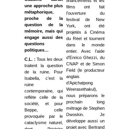
financements et les
une approche plus
films ont fait
métaphorique,
l’ouverture du
proche de la
festival de New
question de la
York, ont été
mémoire, mais qui
projetés à Cinéma
engage aussi des
du Réel et tournent
questions
dans le monde
politiques…
entier. Avec l’aide
d’Enrico Ghezzi, du
C.L. :
Tous les deux
CNAP et de Simon
traitent la question
Field (le producteur
de la ruine. Pour
anglais
Isabella, c’est la
d’Apichatpong
ruine
Weerasethakul),
contemporaine, qui
nous préparons le
reflète celle de la
prochain long
société, et pour
métrage de Stephen
Beppe, celle
Dwoskin. Je
provoquée par le
développe aussi un
cataclysme naturel,
projet avec Bertrand
dont l’histoire