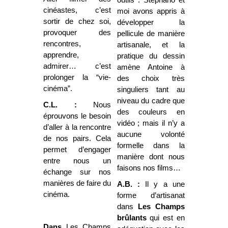
cinéastes, c’est
moi avons appris à
sortir de chez soi,
développer la
provoquer des
pellicule de manière
rencontres,
artisanale, et la
apprendre,
pratique du dessin
admirer… c’est
amène Antoine à
prolonger la “vie-
des choix très
cinéma”.
singuliers tant au
niveau du cadre que
C.L. :
Nous
des couleurs en
éprouvons le besoin
vidéo ; mais il n’y a
d’aller à la rencontre
aucune volonté
de nos pairs. Cela
formelle dans la
permet d’engager
manière dont nous
entre nous un
faisons nos films…
échange sur nos
manières de faire du
A.B. :
Il y a une
cinéma.
forme d’artisanat
dans
Les Champs
brûlants
qui est en
Dans
Les Champs