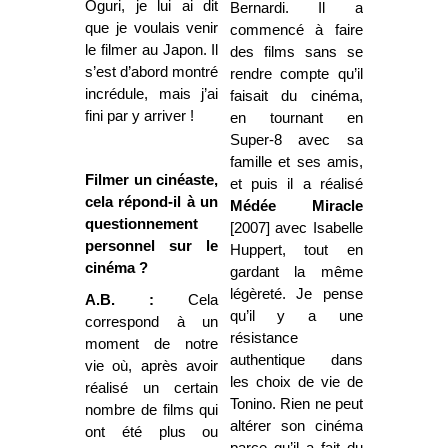
Oguri, je lui ai dit
Bernardi. Il a
que je voulais venir
commencé à faire
le filmer au Japon. Il
des films sans se
s’est d’abord montré
rendre compte qu’il
incrédule, mais j’ai
faisait du cinéma,
fini par y arriver !
en tournant en
Super-8 avec sa
famille et ses amis,
Filmer un cinéaste,
et puis il a réalisé
cela répond-il à un
Médée Miracle
questionnement
[2007] avec Isabelle
personnel sur le
Huppert, tout en
cinéma ?
gardant la même
légèreté. Je pense
A.B. :
Cela
qu’il y a une
correspond à un
résistance
moment de notre
authentique dans
vie où, après avoir
les choix de vie de
réalisé un certain
Tonino. Rien ne peut
nombre de films qui
altérer son cinéma
ont été plus ou
parce qu’il a fait du