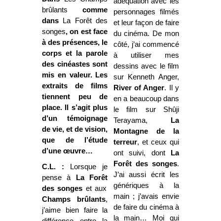
adéquation avec les
brûlants
comme
personnages filmés
dans
La Forêt des
et leur façon de faire
songes
, on est face
du cinéma. De mon
à des présences, le
côté, j’ai commencé
corps et la parole
à utiliser mes
des cinéastes sont
dessins avec le film
mis en valeur. Les
sur Kenneth Anger,
extraits de films
River of Anger
. Il y
tiennent peu de
en a beaucoup dans
place. Il s’agit plus
le film sur Shûji
d’un témoignage
Terayama,
La
de vie, et de vision,
Montagne
de la
que de l’étude
terreur
, et ceux qui
d’une œuvre…
ont suivi, dont
La
Forêt
des songes
.
C.L. :
Lorsque je
J’ai aussi écrit les
pense à
La Forêt
génériques à la
des songes
et aux
main ; j’avais envie
Champs brûlants
,
de faire du cinéma à
j’aime bien faire la
la main… Moi qui
différence entre la