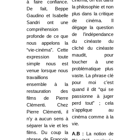
à faire confiance.
la philosophie et non
De fait, Beppe
plus dans la critique
Gaudino et Isabelle
de cinéma. Il
Sandri ont une
dégage la question
compréhension
de l’indépendance
profonde de ce que
du cinéaste du
nous appelons la
cliché du cinéaste
“vie-cinéma”. Cette
maudit, pour
expression toute
toucher à une
simple nous est
problématique plus
venue lorsque nous
vaste. La phrase clé
travaillions
pour moi c’est
ensemble à la
quand il dit “qui se
restauration des
passionne à juger
films de Pierre
perd tout” ; cela
Clémenti. Chez
s’applique au
Pierre Clémenti, il
cinéma comme à la
n’y a aucun sens à
vie.
séparer la vie et les
films. Du coup la
A.B :
La notion de
phrase de François