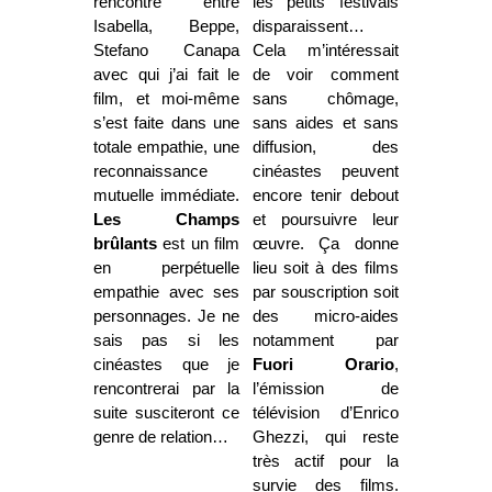
rencontre entre
les petits festivals
Isabella, Beppe,
disparaissent…
Stefano Canapa
Cela m’intéressait
avec qui j’ai fait le
de voir comment
film, et moi-même
sans chômage,
s’est faite dans une
sans aides et sans
totale empathie, une
diffusion, des
reconnaissance
cinéastes peuvent
mutuelle immédiate.
encore tenir debout
Les Champs
et poursuivre leur
brûlants
est un film
œuvre. Ça donne
en perpétuelle
lieu soit à des films
empathie avec ses
par souscription soit
personnages. Je ne
des micro-aides
sais pas si les
notamment par
cinéastes que je
Fuori Orario
,
rencontrerai par la
l’émission de
suite susciteront ce
télévision d’Enrico
genre de relation…
Ghezzi, qui reste
très actif pour la
survie des films.