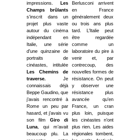
impressions.
Les
Berlusconi arrivent
Champs brûlants
en France
s’inscrit dans un
généralement deux
projet plus vaste
ou trois ans plus
autour du cinéma
tard. L’Italie peut
indépendant en
être regardée
Italie, une série
comme un
d’une quinzaine de
laboratoire du pire à
portraits de
venir et, par
cinéastes, intitulée
contrecoup, des
Les Chemins de
nouvelles formes de
traverse.
Je
résistance. On peut
connaissais déjà
y observer une
Beppe Gaudino, que
résistance plus
j’avais rencontré à
avancée qu’en
Rome un peu par
France, un cran
hasard, et j’avais vu
plus loin, puisque
son film
Giro di
les cinéastes n’ont
Luna
, qui m’avait
plus rien. Les aides
beaucoup plu. La
régionales tombent,