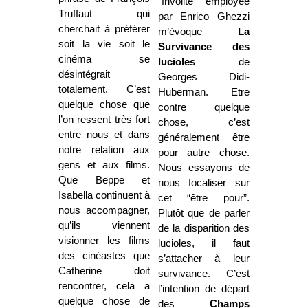
“frivolité” employée
Truffaut qui
par Enrico Ghezzi
cherchait à préférer
m’évoque
La
soit la vie soit le
Survivance
des
cinéma se
lucioles
de
désintégrait
Georges Didi-
totalement. C’est
Huberman. Etre
quelque chose que
contre quelque
l’on ressent très fort
chose, c’est
entre nous et dans
généralement être
notre relation aux
pour autre chose.
gens et aux films.
Nous essayons de
Que Beppe et
nous focaliser sur
Isabella continuent à
cet “être pour”.
nous accompagner,
Plutôt que de parler
qu’ils viennent
de la disparition des
visionner les films
lucioles, il faut
des cinéastes que
s’attacher à leur
Catherine doit
survivance. C’est
rencontrer, cela a
l’intention de départ
quelque chose de
des
Champs