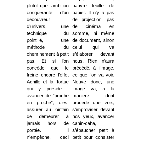
plutôt que l’ambition
pauvre feuille de
conquérante d’un
papier. Il n’y a pas
découvreur
de projection, pas
d’univers, une
de cinéma en
technique du
somme, ni même
pointillé, une
de document, sinon
méthode du
celui qui va
cheminement à petit
s’élaborer devant
pas. Et si l’on
nous. Rien n’aura
concède que le
précédé, à l’image,
freine encore l’effet
ce que l’on va voir.
Achille et la Tortue
Neuve donc, une
qui y préside :
image va, à la
avancer de “proche
manière dont
en proche”, c’est
procède une voix,
assurer au lointain
s’improviser devant
de demeurer à
nos yeux, avancer
jamais hors de
cahin-caha,
portée. Il
s’ébaucher petit à
n’empêche, ceci
petit pour consister