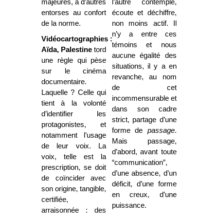
majeures, à d’autres
l’autre contemple,
entorses au confort
écoute et déchiffre,
de la norme.
non moins actif. Il
n’y a entre ces
Vidéocartographies :
témoins et nous
Aïda, Palestine
tord
aucune égalité des
une règle qui pèse
situations, il y a en
sur le cinéma
revanche, au nom
documentaire.
de cet
Laquelle ? Celle qui
incommensurable et
tient à la volonté
dans son cadre
d’identifier les
strict, partage d’une
protagonistes, et
forme de
passage
.
notamment l’usage
Mais passage,
de leur voix. La
d’abord, avant toute
voix, telle est la
“communication”,
prescription, se doit
d’une absence, d’un
de coïncider avec
déficit, d’une forme
son origine, tangible,
en creux, d’une
certifiée,
puissance.
arraisonnée : des