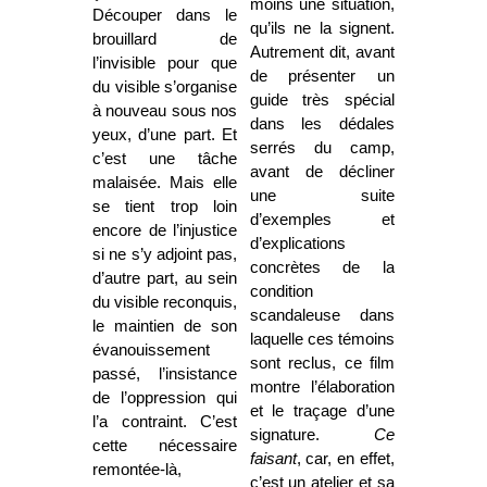
moins une situation,
Découper dans le
qu’ils ne la signent.
brouillard de
Autrement dit, avant
l’invisible pour que
de présenter un
du visible s’organise
guide très spécial
à nouveau sous nos
dans les dédales
yeux, d’une part. Et
serrés du camp,
c’est une tâche
avant de décliner
malaisée. Mais elle
une suite
se tient trop loin
d’exemples et
encore de l’injustice
d’explications
si ne s’y adjoint pas,
concrètes de la
d’autre part, au sein
condition
du visible reconquis,
scandaleuse dans
le maintien de son
laquelle ces témoins
évanouissement
sont reclus, ce film
passé, l’insistance
montre l’élaboration
de l’oppression qui
et le traçage d’une
l’a contraint. C’est
signature.
Ce
cette nécessaire
faisant
, car, en effet,
remontée-là,
c’est un atelier et sa