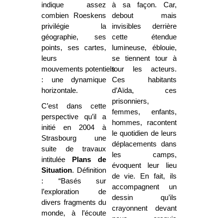
indique assez
à sa façon. Car,
combien Roeskens
debout mais
privilégie la
invisibles derrière
géographie, ses
cette étendue
points, ses cartes,
lumineuse, éblouie,
leurs
se tiennent tour à
mouvements potentiels
tour les acteurs.
: une dynamique
Ces habitants
horizontale.
d’Aïda, ces
prisonniers,
C’est dans cette
femmes, enfants,
perspective qu’il a
hommes, racontent
initié en 2004 à
le quotidien de leurs
Strasbourg une
déplacements dans
suite de travaux
les camps,
intitulée
Plans de
évoquent leur lieu
Situation
. Définition
de vie. En fait, ils
: “Basés sur
accompagnent un
l’exploration de
dessin qu’ils
divers fragments du
crayonnent devant
monde, à l’écoute