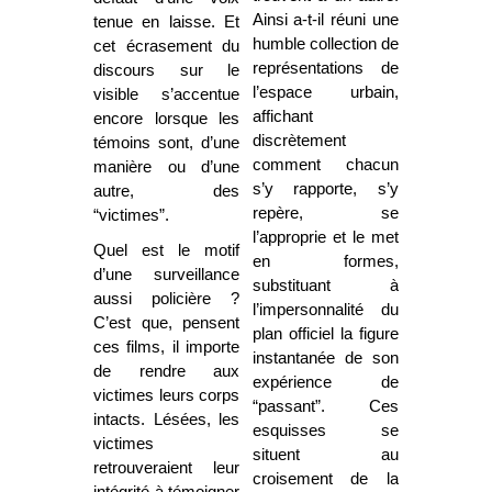
Ainsi a-t-il réuni une
tenue en laisse. Et
humble collection de
cet écrasement du
représentations de
discours sur le
l’espace urbain,
visible s’accentue
affichant
encore lorsque les
discrètement
témoins sont, d’une
comment chacun
manière ou d’une
s’y rapporte, s’y
autre, des
repère, se
“victimes”.
l’approprie et le met
Quel est le motif
en formes,
d’une surveillance
substituant à
aussi policière ?
l’impersonnalité du
C’est que, pensent
plan officiel la figure
ces films, il importe
instantanée de son
de rendre aux
expérience de
victimes leurs corps
“passant”. Ces
intacts. Lésées, les
esquisses se
victimes
situent au
retrouveraient leur
croisement de la
intégrité à témoigner