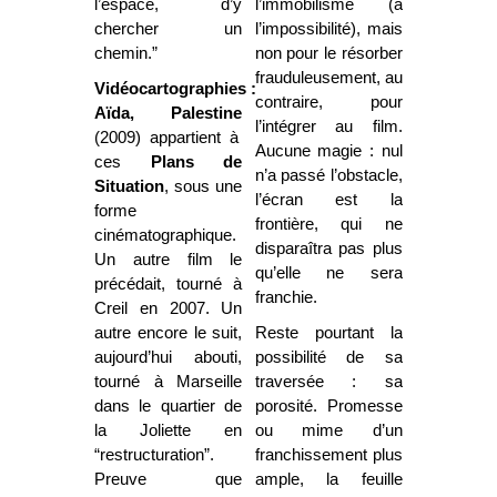
l’espace, d’y
l’immobilisme (à
chercher un
l’impossibilité), mais
chemin.”
non pour le résorber
frauduleusement, au
Vidéocartographies :
contraire, pour
Aïda, Palestine
l’intégrer au film.
(2009) appartient à
Aucune magie : nul
ces
Plans de
n’a passé l’obstacle,
Situation
, sous une
l’écran est la
forme
frontière, qui ne
cinématographique.
disparaîtra pas plus
Un autre film le
qu’elle ne sera
précédait, tourné à
franchie.
Creil en 2007. Un
autre encore le suit,
Reste pourtant la
aujourd’hui abouti,
possibilité de sa
tourné à Marseille
traversée : sa
dans le quartier de
porosité. Promesse
la Joliette en
ou mime d’un
“restructuration”.
franchissement plus
Preuve que
ample, la feuille