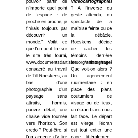
pouvoir partir de
Vidéocartographies
n’importe quel point
? A l’inverse du
de l’espace : de
geste attendu, du
proche en proche, je
spectacle de la
finirais toujours par
maîtrise feinte ou de
découvrir un
la débâcle,
monde.” Voilà ce
Roeskens décide
que l’on peut lire sur
de cacher les
le site très fourni,
témoins derrière
www.documentsdartistes.org/artistes/roeskens
leur témoignage.
,
consacré au travail
Que voit-on alors ?
de Till Roeskens, au
Un agencement
bas d’une
rudimentaire : en
photographie d’un
place des plans
paysage sans
coutumiers de
attraits, hormis,
visage ou de lieux,
pauvre détail, une
un écran blanc nous
chaise vide tournée
fait face. Le départ
vers l’horizon. Son
est vierge, l’écran
credo ? Peut-être, si
est tout entier une
l’on accepte d’y lire
page, littéralement,