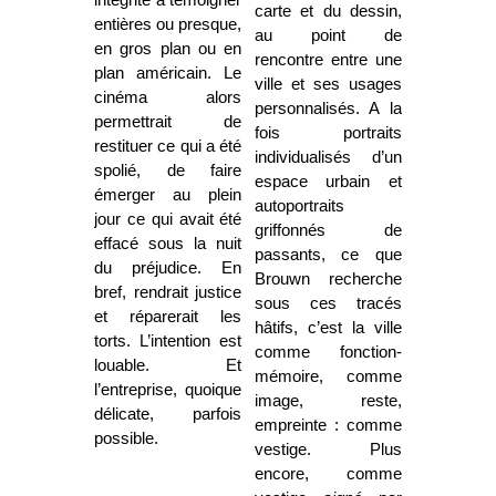
carte et du dessin,
entières ou presque,
au point de
en gros plan ou en
rencontre entre une
plan américain. Le
ville et ses usages
cinéma alors
personnalisés. A la
permettrait de
fois portraits
restituer ce qui a été
individualisés d’un
spolié, de faire
espace urbain et
émerger au plein
autoportraits
jour ce qui avait été
griffonnés de
effacé sous la nuit
passants, ce que
du préjudice. En
Brouwn recherche
bref, rendrait justice
sous ces tracés
et réparerait les
hâtifs, c’est la ville
torts. L’intention est
comme fonction-
louable. Et
mémoire, comme
l’entreprise, quoique
image, reste,
délicate, parfois
empreinte : comme
possible.
vestige. Plus
encore, comme