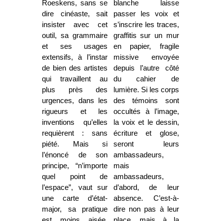
Roeskens, sans se
blanche laisse
dire cinéaste, sait
passer les voix et
insister avec cet
s’inscrire les traces,
outil, sa grammaire
graffitis sur un mur
et ses usages
en papier, fragile
extensifs, à l’instar
missive envoyée
de bien des artistes
depuis l’autre côté
qui travaillent au
du cahier de
plus près des
lumière. Si les corps
urgences, dans les
des témoins sont
rigueurs et les
occultés à l’image,
inventions qu’elles
la voix et le dessin,
requièrent : sans
écriture et glose,
piété. Mais si
seront leurs
l’énoncé de son
ambassadeurs,
principe, “n’importe
mais
quel point de
ambassadeurs,
l’espace”, vaut sur
d’abord, de leur
une carte d’état-
absence. C’est-à-
major, sa pratique
dire non pas à leur
est moins aisée.
place, mais à la