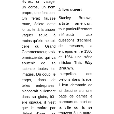
lèvres, un visage,
un corps, un nom
à livre ouvert
propre, une fonction.
Stanley Brouwn,
On ferait fausse
artiste américain,
route, édicte cette
tout particulièrement
loi tacite, à la laisser
intéressé aux
vaquer seule, à
questions d’échelle,
moins qu’elle ne soit
de mesures, a
celle du Grand
entrepris entre 1960
Commentateur, voix
et 1964 une série
omnisciente, qui va
intitulée
This Way
soutenir de sa
Brouwn
.
science toutes les
Interpellant des
images. Du coup, le
piétons dans la rue,
corps, dans de
il leur demande de
telles entreprises,
lui dessiner sur une
n’apparaît nullement
page de carnet le
dans sa gloire, fût-
parcours du point de
elle opaque, il n’est
la ville où ils se
que le maître par
trouvent à un autre.
défaut d’une voix