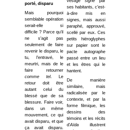
vestige
signé
par
porté, disparu
ses habitants, c’est-
Mais pourquoi
à-dire mis en
semblable opération
signes, mais aussi
serait-elle si
paraphé, approuvé,
difficile ? Parce qu’il
scellé par eux. Ces
ne s’agit pas
petits hiéroglyphes
seulement de faire
sur papier sont le
revenir le disparu, le
pacte autographe
tu, l’entravé, le
passé entre un lieu
meurtri, mais de le
et les êtres qui le
faire retourner
hantent.
comme
tel
. Le
De manière
retour doit être
similaire, mais
autant celui du
radicalisée par le
blessé que de sa
contexte, et par la
blessure. Faire voir,
forme filmique, les
dans un même
dessins des
mouvement, ce qui
témoins et les récits
avait disparu, et que
d’
Aïda
illustrent
ça avait disparu.