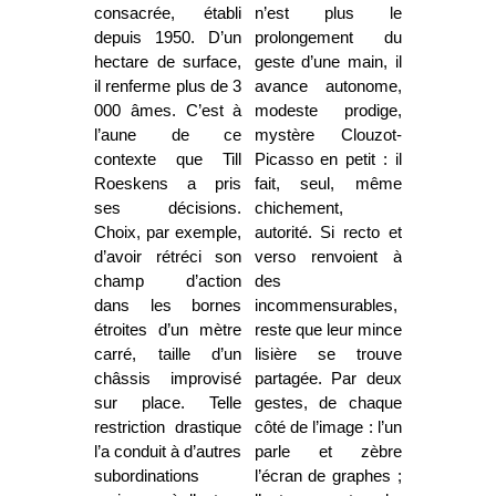
consacrée, établi
n’est plus le
depuis 1950. D’un
prolongement du
hectare de surface,
geste d’une main, il
il renferme plus de 3
avance autonome,
000 âmes. C’est à
modeste prodige,
l’aune de ce
mystère Clouzot-
contexte que Till
Picasso en petit : il
Roeskens a pris
fait, seul, même
ses décisions.
chichement,
Choix, par exemple,
autorité. Si recto et
d’avoir rétréci son
verso renvoient à
champ d’action
des
dans les bornes
incommensurables,
étroites d’un mètre
reste que leur mince
carré, taille d’un
lisière se trouve
châssis improvisé
partagée. Par deux
sur place. Telle
gestes, de chaque
restriction drastique
côté de l’image : l’un
l’a conduit à d’autres
parle et zèbre
subordinations
l’écran de graphes ;