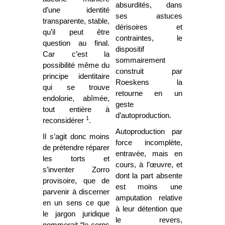
absurdités, dans
d’une identité
ses astuces
transparente, stable,
dérisoires et
qu’il peut être
contraintes, le
question au final.
dispositif
Car c’est la
sommairement
possibilité même du
construit par
principe identitaire
Roeskens la
qui se trouve
retourne en un
endolorie, abîmée,
geste
tout entière à
d’autoproduction.
1
reconsidérer
.
Autoproduction par
Il s’agit donc moins
force incomplète,
de prétendre réparer
entravée, mais en
les torts et
cours, à l’œuvre, et
s’inventer Zorro
dont la part absente
provisoire, que de
est moins une
parvenir à discerner
amputation relative
en un sens ce que
à leur détention que
le jargon juridique
le revers,
nommerait “le corps