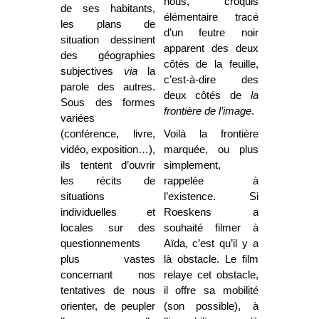
nous, croquis
de ses habitants,
élémentaire tracé
les plans de
d’un feutre noir
situation dessinent
apparent des deux
des géographies
côtés de la feuille,
subjectives
via
la
c’est-à-dire des
parole des autres.
deux côtés de
la
Sous des formes
frontière de l’image
.
variées
(conférence, livre,
Voilà la frontière
vidéo, exposition…),
marquée, ou plus
ils tentent d’ouvrir
simplement,
les récits de
rappelée à
situations
l’existence. Si
individuelles et
Roeskens a
locales sur des
souhaité filmer à
questionnements
Aïda, c’est qu’il y a
plus vastes
là obstacle. Le film
concernant nos
relaye cet obstacle,
tentatives de nous
il offre sa mobilité
orienter, de peupler
(son possible), à