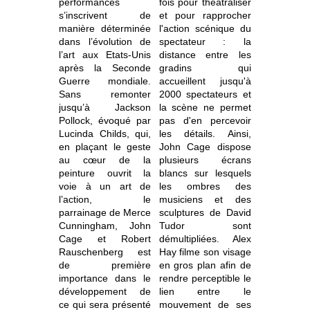
performances
fois pour théâtraliser
s’inscrivent de
et pour rapprocher
manière déterminée
l'action scénique du
dans l’évolution de
spectateur : la
l’art aux Etats-Unis
distance entre les
après la Seconde
gradins qui
Guerre mondiale.
accueillent jusqu'à
Sans remonter
2000 spectateurs et
jusqu’à Jackson
la scène ne permet
Pollock, évoqué par
pas d'en percevoir
Lucinda Childs, qui,
les détails. Ainsi,
en plaçant le geste
John Cage dispose
au cœur de la
plusieurs écrans
peinture ouvrit la
blancs sur lesquels
voie à un art de
les ombres des
l’action, le
musiciens et des
parrainage de Merce
sculptures de David
Cunningham, John
Tudor sont
Cage et Robert
démultipliées. Alex
Rauschenberg est
Hay filme son visage
de première
en gros plan afin de
importance dans le
rendre perceptible le
développement de
lien entre le
ce qui sera présenté
mouvement de ses