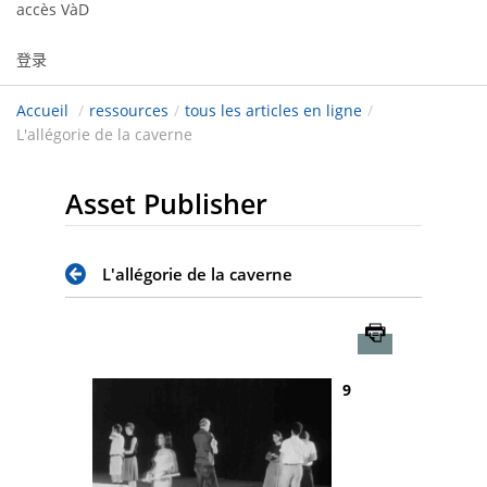
accès VàD
登录
Accueil
/
ressources
/
tous les articles en ligne
/
L'allégorie de la caverne
Asset Publisher
L'allégorie de la caverne
Imprimer
9