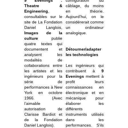
9 Evenings :
configuration du
Theatre &
câblage, du moins
Engineering
,
en théorie.
consultables sur le
Aujourd’hui, on le
site de La Fondation
considérerait comme
Daniel Langlois,
un ordinateur
Images de la
analogique.
culture
publie
quatre textes qui
documentent et
Détourner/adapter
analysent les
les technologies
modalités de
collaborations entre
Les ingénieurs qui
les artistes et les
contribuent à
9
ingénieurs pour la
Evenings
mettent à
série de
profit leurs
performances à New
connaissances en
York en octobre
électronique et en
1966. (Avec
mécanique pour
l’aimable
élaborer les
autorisation de
différents
Clarisse Bardiot et
instruments utilisés
de la Fondation
dans les
Daniel Langlois).
performances. S'ils