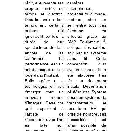
récit, elle invente ses
caméras,
propres unités de
microphones,
temps et d’action.
projecteurs d'image,
D’où la tension dont
moteurs, etc.). Le
témoignent certains
lien entre tous ces
artistes qui
éléments est
ignoraient parfois la
effectué grâce au
3
durée de leur
AMP Equipment
,
spectacle ou doutent
soit par des câbles,
encore de sa
soit par un système
cohérence. La
sans fil. Cette
performance est un
conception d'un
art du risque qui se
système sans fil a
joue dans l’instant.
été élaborée
très
Enfin, grâce à la
tôt : un document
technologie, on voit
intitulé
Description
émerger tout un
of Wireless System
nouveau monde
décrit un système de
d’images. Cette vie
transmetteurs et
qu’il appartient à
récepteurs FM qui
l’artiste de
offre de nombreuses
réconcilier avec l’art
possibilités. Il est
est faite non
ainsi possible de
seulement de
placer en entrée des