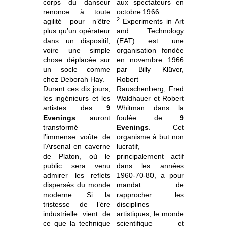
corps du danseur
aux spectateurs en
renonce à toute
octobre 1966.
2
agilité pour n’être
Experiments in Art
plus qu’un opérateur
and Technology
dans un dispositif,
(EAT) est une
voire une simple
organisation fondée
chose déplacée sur
en novembre 1966
un socle comme
par Billy Klüver,
chez Deborah Hay.
Robert
Durant ces dix jours,
Rauschenberg, Fred
les ingénieurs et les
Waldhauer et Robert
artistes des
9
Whitman dans la
Evenings
auront
foulée de
9
transformé
Evenings
.
Cet
l’immense voûte de
organisme à but non
l’Arsenal en caverne
lucratif,
de Platon, où le
principalement actif
public sera venu
dans les années
admirer les reflets
1960-70-80, a pour
dispersés du monde
mandat de
moderne. Si la
rapprocher les
tristesse de l’ère
disciplines
industrielle vient de
artistiques, le monde
ce que la technique
scientifique et