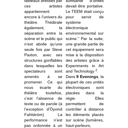
tableaux dressés par
suffisante d'unités
ces artistes
devait être portative.
appartiennent
Le TEEM était conçu
encore à l’univers du
pour servir de
théâtre. Théâtrale
système
également, la
électronique
séparation entre la
environnemental sur
scène et le public qui
scène.” Par la suite,
n’est abolie qu’une
une grande partie de
seule fois par Steve
cet équipement sera
Paxton, avec ses
mise à la disposition
structures gonflables
des artistes grâce à
dans lesquelles les
Experiments in Art
2
spectateurs sont
and Technology
.
amenés à se
Dans
9 Evenings
, la
promener. Ce qui
plupart de ces unités
nous écarte du
électroniques sont
théâtre toutefois,
placées dans la
c’est l’absence de
régie. Elles
texte ou de parole (à
permettent de
l’exception d’Öyvind
contrôler à distance
Fahlström). La
les éléments placés
performance n’est
sur scène (lumières,
pas ordonnée à un
haut-parleurs,