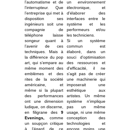
l’automatisme et de
un
environnement
l’interrupteur. Que
électronique, et
l’entreprise qui met à
d'élaborer des
disposition ses
interfaces entre le
ingénieurs soit une
système et les
compagnie de
performeurs et/ou
téléphone laisse
les techniciens.
songeur quant à
Si un système
l’avenir de ces
commun est
techniques. Mais à
élaboré, dans un
la différence du pop
souci d'optimisation
art, qui s’empare au
des ressources et
même moment des
d'efficacité, il ne
emblèmes et des
s'agit pas de créer
rites de la société
une machinerie qui
américaine, et
imposerait une
même si la plupart
esthétique aux
des performances
artistes. Un même
ont une dimension
système n'implique
ludique, on discerne,
pas un même
en filigrane des
9
usage, ni une même
Evenings,
comme
conception des
un soupçon critique
technologies et
à l’égard de ce
encore moins une