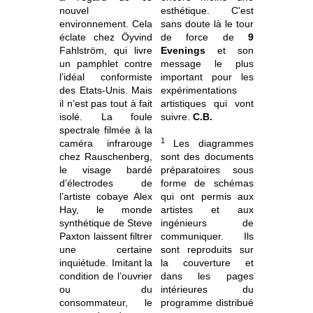
nouvel
esthétique. C'est
environnement. Cela
sans doute là le tour
éclate chez Öyvind
de force de
9
Fahlström, qui livre
Evenings
et son
un pamphlet contre
message le plus
l’idéal conformiste
important pour les
des Etats-Unis. Mais
expérimentations
il n’est pas tout à fait
artistiques qui vont
isolé. La foule
suivre.
C.B.
spectrale filmée à la
1
caméra infrarouge
Les diagrammes
chez Rauschenberg,
sont des documents
le visage bardé
préparatoires sous
d’électrodes de
forme de schémas
l’artiste cobaye Alex
qui ont permis aux
Hay, le monde
artistes et aux
synthétique de Steve
ingénieurs de
Paxton laissent filtrer
communiquer. Ils
une certaine
sont reproduits sur
inquiétude. Imitant la
la couverture et
condition de l’ouvrier
dans les pages
ou du
intérieures du
consommateur, le
programme distribué