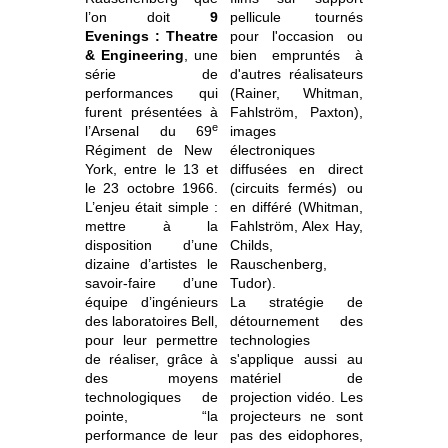
l’on doit
9
pellicule tournés
Evenings : Theatre
pour l'occasion ou
& Engineering
, une
bien empruntés à
série de
d'autres réalisateurs
performances qui
(Rainer, Whitman,
furent présentées à
Fahlström, Paxton),
e
l’Arsenal du 69
images
Régiment de New
électroniques
York, entre le 13 et
diffusées en direct
le 23 octobre 1966.
(circuits fermés) ou
L’enjeu était simple :
en différé (Whitman,
mettre à la
Fahlström, Alex Hay,
disposition d’une
Childs,
dizaine d’artistes le
Rauschenberg,
savoir-faire d’une
Tudor).
équipe d’ingénieurs
La stratégie de
des laboratoires Bell,
détournement des
pour leur permettre
technologies
de réaliser, grâce à
s'applique aussi au
des moyens
matériel de
technologiques de
projection vidéo. Les
pointe, “la
projecteurs ne sont
performance de leur
pas des eidophores,