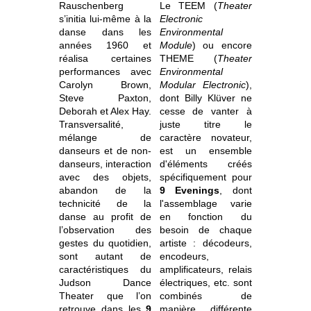
Rauschenberg
Le TEEM (
Theater
s’initia lui-même à la
Electronic
danse dans les
Environmental
années 1960 et
Module
) ou encore
réalisa certaines
THEME (
Theater
performances avec
Environmental
Carolyn Brown,
Modular Electronic
),
Steve Paxton,
dont Billy Klüver ne
Deborah et Alex Hay.
cesse de vanter à
Transversalité,
juste titre le
mélange de
caractère novateur,
danseurs et de non-
est un ensemble
danseurs, interaction
d'éléments créés
avec des objets,
spécifiquement pour
abandon de la
9 Evenings
, dont
technicité de la
l'assemblage varie
danse au profit de
en fonction du
l’observation des
besoin de chaque
gestes du quotidien,
artiste : décodeurs,
sont autant de
encodeurs,
caractéristiques du
amplificateurs, relais
Judson Dance
électriques, etc. sont
Theater que l’on
combinés de
retrouve dans les
9
manière différente