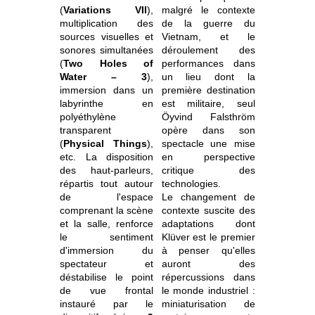
(
Variations VII
),
malgré le contexte
multiplication des
de la guerre du
sources visuelles et
Vietnam, et le
sonores simultanées
déroulement des
(
Two Holes of
performances dans
Water – 3
),
un lieu dont la
immersion dans un
première destination
labyrinthe en
est militaire, seul
polyéthylène
Öyvind Falsthröm
transparent
opère dans son
(
Physical Things
),
spectacle une mise
etc. La disposition
en perspective
des haut-parleurs,
critique des
répartis tout autour
technologies.
de l'espace
Le changement de
comprenant la scène
contexte suscite des
et la salle, renforce
adaptations dont
le sentiment
Klüver est le premier
d'immersion du
à penser qu'elles
spectateur et
auront des
déstabilise le point
répercussions dans
de vue frontal
le monde industriel :
instauré par le
miniaturisation de