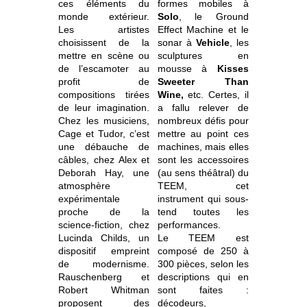
ces éléments du
formes mobiles à
monde extérieur.
Solo
, le Ground
Les artistes
Effect Machine et le
choisissent de la
sonar à
Vehicle
, les
mettre en scène ou
sculptures en
de l’escamoter au
mousse à
Kisses
profit de
Sweeter Than
compositions tirées
Wine,
etc. Certes, il
de leur imagination.
a fallu relever de
Chez les musiciens,
nombreux défis pour
Cage et Tudor, c’est
mettre au point ces
une débauche de
machines, mais elles
câbles, chez Alex et
sont les accessoires
Deborah Hay, une
(au sens théâtral) du
atmosphère
TEEM, cet
expérimentale
instrument qui sous-
proche de la
tend toutes les
science-fiction, chez
performances.
Lucinda Childs, un
Le TEEM est
dispositif empreint
composé de 250 à
de modernisme.
300 pièces, selon les
Rauschenberg et
descriptions qui en
Robert Whitman
sont faites :
proposent des
décodeurs,