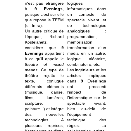
n'est pas étrangère
logiques
à
9 Evenings
,
informatiques dans
puisque c'est sur elle
un contexte de
que repose le TEEM
spectacle vivant et
(cf. Infra).
de technologies
Un autre critique de
analogiques :
l'époque, Richard
programmation,
Kostelanetz,
mémorisation,
considère que
9
transformation d'un
Evenings
appartient
média en un autre,
à ce qu'il appelle le
logique aléatoire,
theatre of mixed
combinatoire, etc.
means
. Ce type de
Les ingénieurs et les
théâtre rejette le
artistes impliqués
texte, conjugue
dans
9 Evenings
différents éléments
ont pressenti
(musique, danse,
l'impact de
films, lumières,
l'informatique sur le
sculpture,
spectacle vivant,
peinture...) et intègre
bien au-delà de
des nouvelles
l'équipement
technologies. A
technique des
plusieurs reprises,
régies. La
Kostelanetz souligne
collaboration artiste-