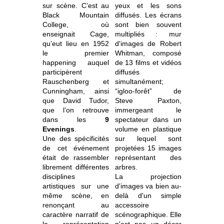
sur scène. C’est au
yeux et les sons
Black Mountain
diffusés. Les écrans
College, où
sont bien souvent
enseignait Cage,
multipliés : mur
qu’eut lieu en 1952
d'images de Robert
le premier
Whitman, composé
happening auquel
de 13 films et vidéos
participèrent
diffusés
Rauschenberg et
simultanément;
Cunningham, ainsi
“igloo-forêt” de
que David Tudor,
Steve Paxton,
que l’on retrouve
immergeant le
dans les
9
spectateur dans un
Evenings
.
volume en plastique
Une des spécificités
sur lequel sont
de cet événement
projetées 15 images
était de rassembler
représentant des
librement différentes
arbres.
disciplines
La projection
artistiques sur une
d'images va bien au-
même scène, en
delà d'un simple
renonçant au
accessoire
caractère narratif de
scénographique. Elle
la représentation
n'est pas un décor