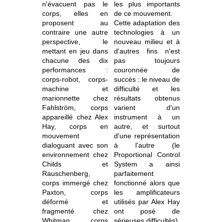
n'évacuent pas le
les plus importants
corps, elles en
de ce mouvement.
proposent au
Cette adaptation des
contraire une autre
technologies à un
perspective, le
nouveau milieu et à
mettant en jeu dans
d'autres fins n'est
chacune des dix
pas toujours
performances :
couronnée de
corps-robot, corps-
succès : le niveau de
machine et
difficulté et les
marionnette chez
résultats obtenus
Fahlström, corps
varient d'un
appareillé chez Alex
instrument à un
Hay, corps en
autre, et surtout
mouvement
d'une représentation
dialoguant avec son
à l'autre (le
environnement chez
Proportional Control
Childs et
System a ainsi
Rauschenberg,
parfaitement
corps immergé chez
fonctionné alors que
Paxton, corps
les amplificateurs
déformé et
utilisés par Alex Hay
fragmenté chez
ont posé de
Whitman, corps
sérieuses difficultés).