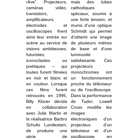
rêve”. Projecteurs,
mais des tubes
caméras vidéo,
cathodiques
transistors,
spéciaux, soumis à
amplificateurs,
une forte tension, et
électrodes et
munis d'une optique
oscilloscopes firent
Schmidt qui permet
ainsi leur entrée sur
d'obtenir une image
scène au service de
de plusieurs mètres
visions ambitieuses,
de base et d'une
futuristes,
luminosité
iconoclastes ou
satisfaisante. Ces
poétiques – qui
projecteurs
toutes furent filmées
monochromes ont
en noir et blanc et
un fonctionnement
en couleur. Lorsque
proche du téléviseur
ces films furent
ou de l'oscilloscope.
retrouvés en 1995,
Dans la performance
Billy Klüver décida
de Tudor, Lowell
en collaboration
Cross modifie les
avec Julie Martin et
images
la réalisatrice Barbro
électroniques d'un
Schultz Lundestam,
projecteur, d'un
de produire une
téléviseur et d'un
série de
oscilloscope en