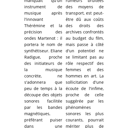
manquait qu'un
rumeurs bruitées
instrument de
des moyens de
musique après
transport, est peut-
l'innovant
être dû aux coûts
Thérémine et la
des droits des
précision des
archives confrontés
ondes Martenot : il
au budget du film
,
portera le nom de
mais passe à côté
synthétiseur. Eliane
d'un potentiel ne
Radigue, proche
se limitant pas au
des initiateurs de
rôle respectif des
la musique
femmes et des
concrète, ne
hommes en art. La
s'adonnera que
sollicitation d'une
peu de temps à la
écoute de l'infime,
découpe des objets
proche de celle
sonores facilitée
suggérée par les
par les bandes
phénomènes
magnétiques,
sonores les plus
préférant puiser
courants, pourrait
dans une
mériter plus de