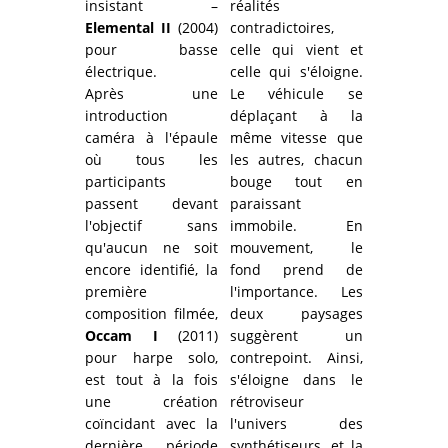
insistant –
réalités
Elemental II
(2004)
contradictoires,
pour basse
celle qui vient et
électrique.
celle qui s'éloigne.
Après une
Le véhicule se
introduction
déplaçant à la
caméra à l'épaule
même vitesse que
où tous les
les autres, chacun
participants
bouge tout en
passent devant
paraissant
l'objectif sans
immobile. En
qu'aucun ne soit
mouvement, le
encore identifié, la
fond prend de
première
l'importance. Les
composition filmée,
deux paysages
Occam I
(2011)
suggèrent un
pour harpe solo,
contrepoint. Ainsi,
est tout à la fois
s'éloigne dans le
une création
rétroviseur
coïncidant avec la
l'univers des
dernière période
synthétiseurs, et la