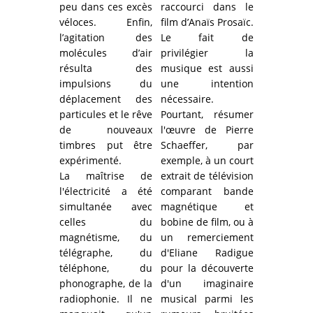
peu dans ces excès
raccourci dans le
véloces. Enfin,
film d’Anaïs Prosaïc.
l’agitation des
Le fait de
molécules d’air
privilégier la
résulta des
musique est aussi
impulsions du
une intention
déplacement des
nécessaire.
particules et le rêve
Pourtant, résumer
de nouveaux
l'œuvre de Pierre
timbres put être
Schaeffer, par
expérimenté.
exemple, à un court
La mai
trise de
extrait de télévision
l'électricité a été
comparant bande
simultanée avec
magnétique et
celles du
bobine de film, ou à
magnétisme, du
un remerciement
télégraphe, du
d'Eliane Radigue
téléphone, du
pour la découverte
phonographe, de la
d'un imaginaire
radiophonie. Il ne
musical parmi les