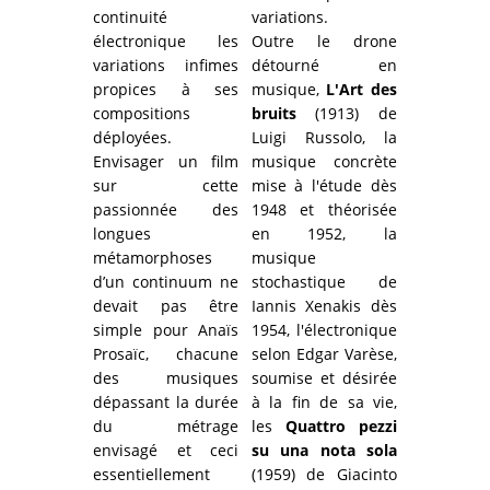
continuité
variations.
électronique les
Outre le drone
variations infimes
détourné en
propices à ses
musique,
L'Art des
compositions
bruits
(1913) de
déployées.
Luigi Russolo, la
Envisager un film
musique concrète
sur cette
mise à l'étude dès
passionnée des
1948 et théorisée
longues
en 1952, la
métamorphoses
musique
d’un continuum ne
stochastique de
devait pas être
Iannis Xenakis dès
simple pour Anai
s
1954, l'électronique
Prosai
c, chacune
selon Edgar Varèse,
des musiques
soumise et désirée
dépassant la durée
à la fin de sa vie,
du métrage
les
Quattro pezzi
envisagé et ceci
su una nota sola
essentiellement
(1959)
de Giacinto