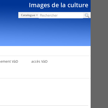
Images de la culture
Catalogue
nement VàD
accès VàD