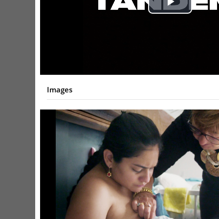
Play
Video
Images