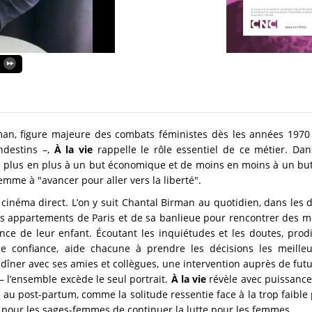
rman, figure majeure des combats féministes dès les années 1970 
ndestins –,
À la vie
rappelle le rôle essentiel de ce métier. Da
de plus en plus à un but économique et de moins en moins à un bu
emme à "avancer pour aller vers la liberté".
 cinéma direct. L’on y suit Chantal Birman au quotidien, dans les 
des appartements de Paris et de sa banlieue pour rencontrer des mè
ance de leur enfant. Écoutant les inquiétudes et les doutes, prodi
nne confiance, aide chacune à prendre les décisions les meilleu
dîner avec ses amies et collègues, une intervention auprès de fut
– l’ensemble excède le seul portrait.
À la vie
révèle avec puissance 
ées au post-partum, comme la solitude ressentie face à la trop faible
e pour les sages-femmes de continuer la lutte pour les femmes.