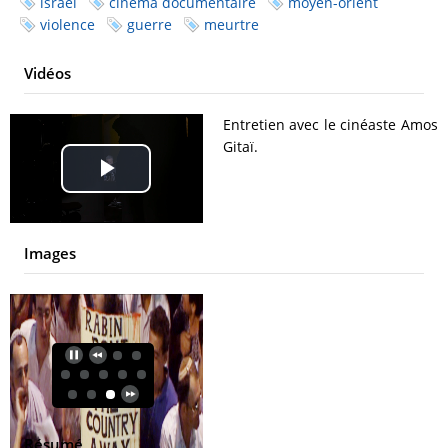
israël
cinéma documentaire
moyen-orient
violence
guerre
meurtre
Vidéos
Entretien avec le cinéaste Amos
Gitaï.
Play
Video
Images
Résumé