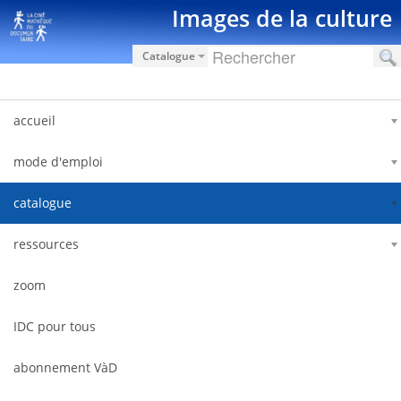
Saut au contenu
Images de la culture
Catalogue
accueil
mode d'emploi
catalogue
ressources
zoom
IDC pour tous
abonnement VàD