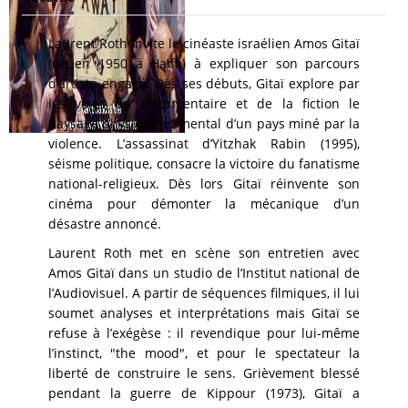
Laurent Roth invite le cinéaste israélien Amos Gitaï
(né en 1950 à Haïfa) à expliquer son parcours
d’artiste engagé. Dès ses débuts, Gitaï explore par
les voies du documentaire et de la fiction le
paysage physique et mental d’un pays miné par la
violence. L’assassinat d’Yitzhak Rabin (1995),
séisme politique, consacre la victoire du fanatisme
national-religieux. Dès lors Gitaï réinvente son
cinéma pour démonter la mécanique d’un
désastre annoncé.
Laurent Roth met en scène son entretien avec
Amos Gitaï dans un studio de l’Institut national de
l’Audiovisuel. A partir de séquences filmiques, il lui
soumet analyses et interprétations mais Gitaï se
refuse à l’exégèse : il revendique pour lui-même
l’instinct, "the mood", et pour le spectateur la
liberté de construire le sens. Grièvement blessé
pendant la guerre de Kippour (1973), Gitaï a