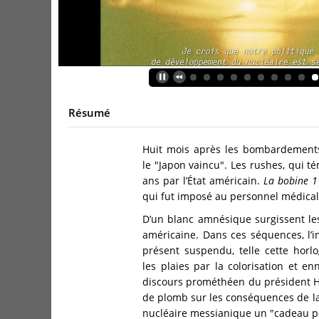
Résumé
Huit mois après les bombardements
le "Japon vaincu". Les rushes, qui t
ans par l’État américain.
La bobine 
qui fut imposé au personnel médical
D’un blanc amnésique surgissent l
américaine. Dans ces séquences, l’i
présent suspendu, telle cette horl
les plaies par la colorisation et e
discours prométhéen du président Ha
de plomb sur les conséquences de la
nucléaire messianique un "cadeau po