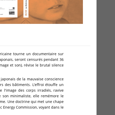
ricaine tourne un documentaire sur
 japonais, seront censurés pendant 36
age et son), révise le brutal silence
s japonais de la mauvaise conscience
s des bâtiments. L’effroi étouffe un
 l'image des corps irradiés, ravive
de son minimaliste, elle remémore le
tome. Une doctrine qui met une chape
ic Energy Commission, voyant dans le