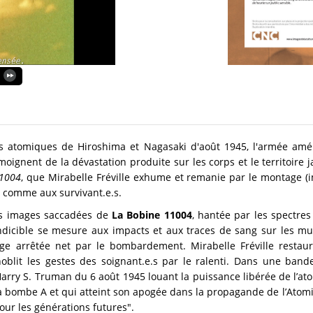
 atomiques de Hiroshima et Nagasaki d'août 1945, l'armée amé
émoignent de la dévastation produite sur les corps et le territoire
11004
, que Mirabelle Fréville exhume et remanie par le montage (im
 comme aux survivant.e.s.
es images saccadées de
La Bobine 11004
, hantée par les spectre
ndicible se mesure aux impacts et aux traces de sang sur les mur
oge arrêtée net par le bombardement. Mirabelle Fréville restaure
nnoblit les gestes des soignant.e.s par le ralenti. Dans une ban
rry S. Truman du 6 août 1945 louant la puissance libérée de l’a
 bombe A et qui atteint son apogée dans la propagande de l’Atom
ur les générations futures".