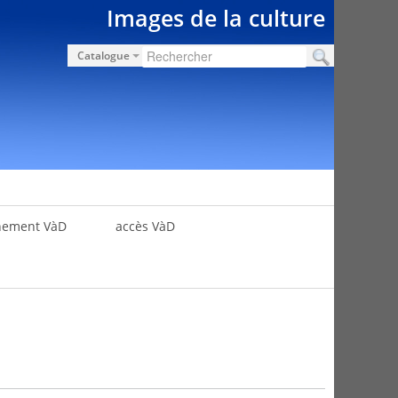
Images de la culture
Catalogue
nement VàD
accès VàD