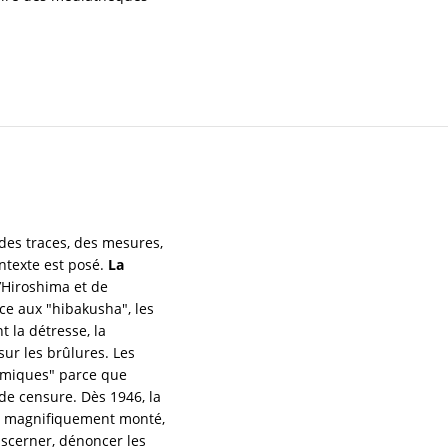
 des traces, des mesures,
ontexte est posé.
La
Hiroshima et de
ce aux "hibakusha", les
t la détresse, la
sur les brûlures. Les
tomiques" parce que
e censure. Dès 1946, la
es magnifiquement monté,
discerner, dénoncer les