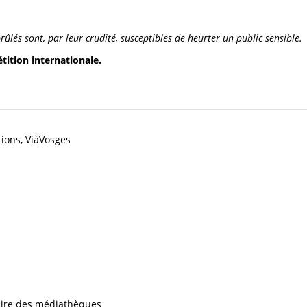
lés sont, par leur crudité, susceptibles de heurter un public sensible.
tition internationale.
tions, ViàVosges
iaire des médiathèques