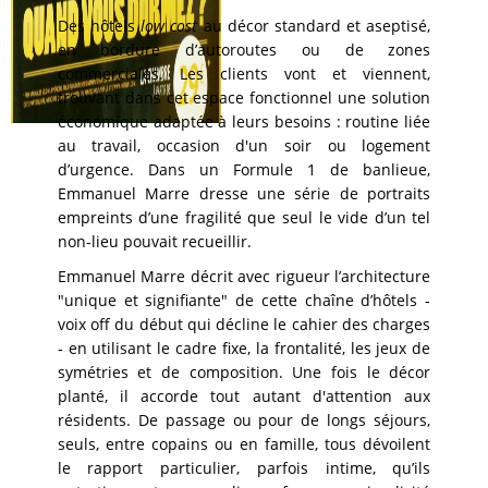
Des hôtels
low cost
au décor standard et aseptisé,
en bordure d’autoroutes ou de zones
commerciales. Les clients vont et viennent,
trouvant dans cet espace fonctionnel une solution
économique adaptée à leurs besoins : routine liée
au travail, occasion d'un soir ou logement
d’urgence. Dans un Formule 1 de banlieue,
Emmanuel Marre dresse une série de portraits
empreints d’une fragilité que seul le vide d’un tel
non-lieu pouvait recueillir.
Emmanuel Marre décrit avec rigueur l’architecture
"unique et signifiante" de cette chaîne d’hôtels -
voix off du début qui décline le cahier des charges
- en utilisant le cadre fixe, la frontalité, les jeux de
symétries et de composition. Une fois le décor
planté, il accorde tout autant d'attention aux
résidents. De passage ou pour de longs séjours,
seuls, entre copains ou en famille, tous dévoilent
le rapport particulier, parfois intime, qu’ils