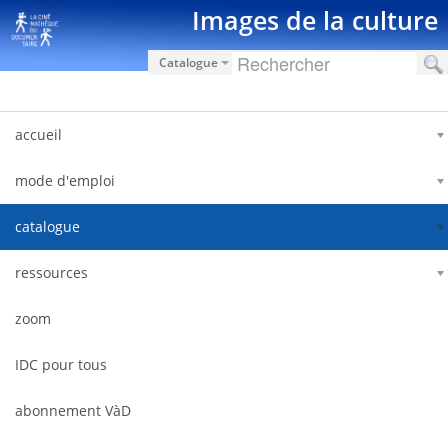
Saut au contenu
Images de la culture
Catalogue
accueil
mode d'emploi
catalogue
ressources
zoom
IDC pour tous
abonnement VàD