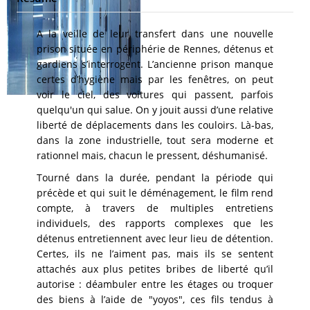
A la veille de leur transfert dans une nouvelle
prison située en périphérie de Rennes, détenus et
gardiens s’interrogent. L’ancienne prison manque
certes d’hygiène mais par les fenêtres, on peut
voir le ciel, des voitures qui passent, parfois
quelqu'un qui salue. On y jouit aussi d’une relative
liberté de déplacements dans les couloirs. Là-bas,
dans la zone industrielle, tout sera moderne et
rationnel mais, chacun le pressent, déshumanisé.
Tourné dans la durée, pendant la période qui
précède et qui suit le déménagement, le film rend
compte, à travers de multiples entretiens
individuels, des rapports complexes que les
détenus entretiennent avec leur lieu de détention.
Certes, ils ne l’aiment pas, mais ils se sentent
attachés aux plus petites bribes de liberté qu’il
autorise : déambuler entre les étages ou troquer
des biens à l’aide de "yoyos", ces fils tendus à