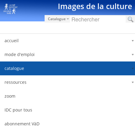
Saut au contenu
Images de la culture
Catalogue
accueil
mode d'emploi
catalogue
ressources
zoom
IDC pour tous
abonnement VàD