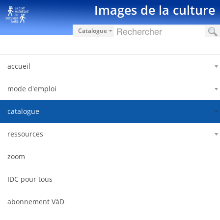
Saut au contenu
Images de la culture
Catalogue
accueil
mode d'emploi
catalogue
ressources
zoom
IDC pour tous
abonnement VàD