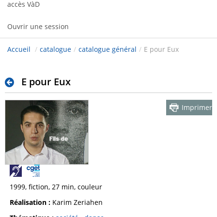
accès VàD
Ouvrir une session
Accueil
/
catalogue
/
catalogue général
/
E pour Eux
E pour Eux
Imprimer
1999, fiction, 27 min, couleur
Réalisation :
Karim Zeriahen