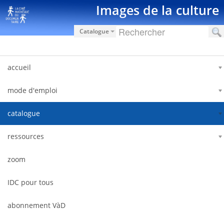
Saut au contenu
Images de la culture
Catalogue
accueil
mode d'emploi
catalogue
ressources
zoom
IDC pour tous
abonnement VàD