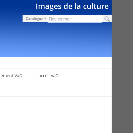
Images de la culture
Catalogue
nement VàD
accès VàD