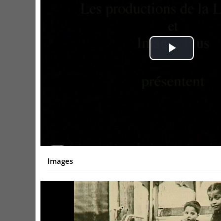
Play
Video
Images