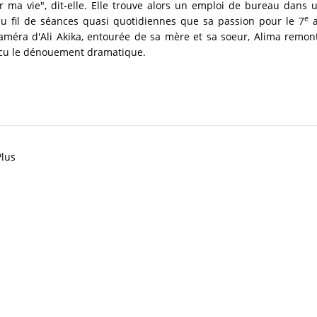
ir ma vie", dit-elle. Elle trouve alors un emploi de bureau dans 
e
u fil de séances quasi quotidiennes que sa passion pour le 7
a
améra d'Ali Akika, entourée de sa mère et sa soeur, Alima remont
vécu le dénouement dramatique.
Plus