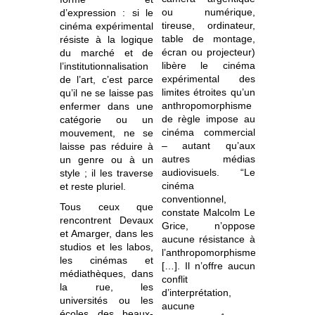
ou numérique,
d’expression : si le
tireuse, ordinateur,
cinéma expérimental
table de montage,
résiste à la logique
écran ou projecteur)
du marché et de
libère le cinéma
l’institutionnalisation
expérimental des
de l’art, c’est parce
limites étroites qu’un
qu’il ne se laisse pas
anthropomorphisme
enfermer dans une
de règle impose au
catégorie ou un
cinéma commercial
mouvement, ne se
– autant qu’aux
laisse pas réduire à
autres médias
un genre ou à un
audiovisuels. “Le
style ; il les traverse
cinéma
et reste pluriel.
conventionnel,
Tous ceux que
constate Malcolm Le
rencontrent Devaux
Grice, n’oppose
et Amarger, dans les
aucune résistance à
studios et les labos,
l’anthropomorphisme
les cinémas et
[…]. Il n’offre aucun
médiathèques, dans
conflit
la rue, les
d’interprétation,
universités ou les
aucune
écoles des beaux-