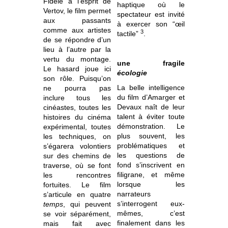
Fidèle à l’esprit de
haptique où le
Vertov, le film permet
spectateur est invité
aux passants
à exercer son “œil
comme aux artistes
3
tactile”
.
de se répondre d’un
lieu à l’autre par la
vertu du montage.
une fragile
Le hasard joue ici
écologie
son rôle. Puisqu’on
La belle intelligence
ne pourra pas
du film d’Amarger et
inclure tous les
Devaux naît de leur
cinéastes, toutes les
talent à éviter toute
histoires du cinéma
démonstration. Le
expérimental, toutes
plus souvent, les
les techniques, on
problématiques et
s’égarera volontiers
les questions de
sur des chemins de
fond s’inscrivent en
traverse, où se font
filigrane, et même
les rencontres
lorsque les
fortuites. Le film
narrateurs
s’articule en quatre
s’interrogent eux-
temps
, qui peuvent
mêmes, c’est
se voir séparément,
finalement dans les
mais fait avec