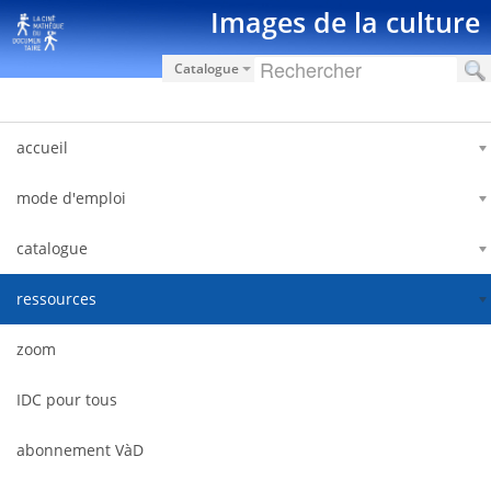
Saut au contenu
Images de la culture
Catalogue
accueil
mode d'emploi
catalogue
ressources
zoom
IDC pour tous
abonnement VàD