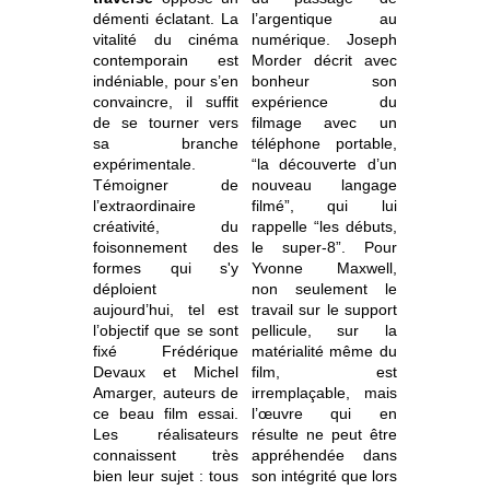
démenti éclatant. La
l’argentique au
vitalité du cinéma
numérique. Joseph
contemporain est
Morder décrit avec
indéniable, pour s’en
bonheur son
convaincre, il suffit
expérience du
de se tourner vers
filmage avec un
sa branche
téléphone portable,
expérimentale.
“la découverte d’un
Témoigner de
nouveau langage
l’extraordinaire
filmé”, qui lui
créativité, du
rappelle “les débuts,
foisonnement des
le super-8”. Pour
formes qui s'y
Yvonne Maxwell,
déploient
non seulement le
aujourd’hui, tel est
travail sur le support
l’objectif que se sont
pellicule, sur la
fixé Frédérique
matérialité même du
Devaux et Michel
film, est
Amarger, auteurs de
irremplaçable, mais
ce beau film essai.
l’œuvre qui en
Les réalisateurs
résulte ne peut être
connaissent très
appréhendée dans
bien leur sujet : tous
son intégrité que lors