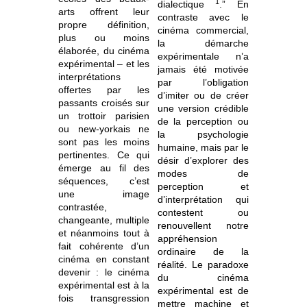
1
dialectique
.” En
arts offrent leur
contraste avec le
propre définition,
cinéma commercial,
plus ou moins
la démarche
élaborée, du cinéma
expérimentale n’a
expérimental – et les
jamais été motivée
interprétations
par l’obligation
offertes par les
d’imiter ou de créer
passants croisés sur
une version crédible
un trottoir parisien
de la perception ou
ou new-yorkais ne
la psychologie
sont pas les moins
humaine, mais par le
pertinentes. Ce qui
désir d’explorer des
émerge au fil des
modes de
séquences, c’est
perception et
une image
d’interprétation qui
contrastée,
contestent ou
changeante, multiple
renouvellent notre
et néanmoins tout à
appréhension
fait cohérente d’un
ordinaire de la
cinéma en constant
réalité. Le paradoxe
devenir : le cinéma
du cinéma
expérimental est à la
expérimental est de
fois transgression
mettre machine et