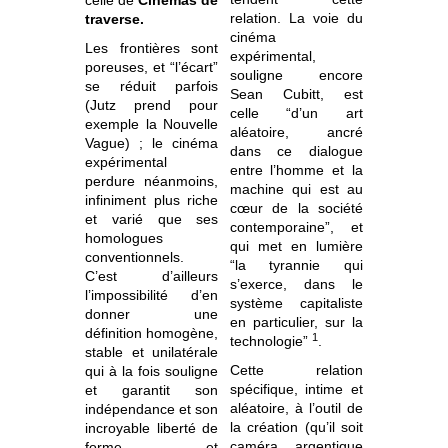
celle de
Cinémas de
relation. La voie du
traverse.
cinéma
Les frontières sont
expérimental,
poreuses, et “l’écart”
souligne encore
se réduit parfois
Sean Cubitt, est
(Jutz prend pour
celle “d’un art
exemple la Nouvelle
aléatoire, ancré
Vague) ; le cinéma
dans ce dialogue
expérimental
entre l’homme et la
perdure néanmoins,
machine qui est au
infiniment plus riche
cœur de la société
et varié que ses
contemporaine”, et
homologues
qui met en lumière
conventionnels.
“la tyrannie qui
C’est d’ailleurs
s’exerce, dans le
l’impossibilité d’en
système capitaliste
donner une
en particulier, sur la
définition homogène,
1
technologie”
.
stable et unilatérale
Cette relation
qui à la fois souligne
spécifique, intime et
et garantit son
aléatoire, à l’outil de
indépendance et son
la création (qu’il soit
incroyable liberté de
caméra argentique
forme et