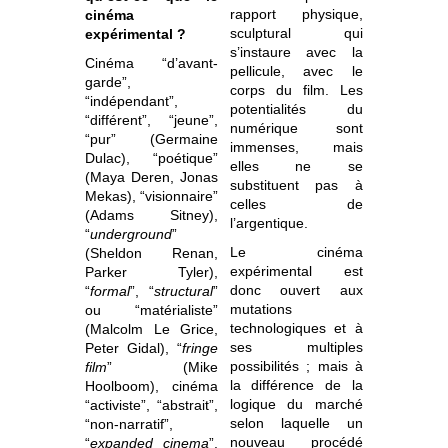
rapport physique,
cinéma
sculptural qui
expérimental ?
s’instaure avec la
Cinéma “d’avant-
pellicule, avec le
garde”,
corps du film. Les
“indépendant”,
potentialités du
“différent”, “jeune”,
numérique sont
“pur” (Germaine
immenses, mais
Dulac), “poétique”
elles ne se
(Maya Deren, Jonas
substituent pas à
Mekas), “visionnaire”
celles de
(Adams Sitney),
l’argentique.
“
underground
”
Le cinéma
(Sheldon Renan,
expérimental est
Parker Tyler),
donc ouvert aux
“
formal
”, “
structural
”
mutations
ou “matérialiste”
technologiques et à
(Malcolm Le Grice,
ses multiples
Peter Gidal), “
fringe
possibilités ; mais à
film
” (Mike
la différence de la
Hoolboom), cinéma
logique du marché
“activiste”, “abstrait”,
selon laquelle un
“non-narratif”,
nouveau procédé
“
expanded cinema
”,