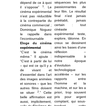
séquences les plus
dépend de ce à quoi
1
passionnantes de
il s’oppose”
. Le
leur film. Le résultat
cinéma expérimental
final n’est jamais
n’est pas réductible
préétabli, jamais
à la contrepartie du
certain : tout
cinéma commercial ;
cinéaste
Dominique Noguez
expérimental teste,
le rappelle dans
explore, tâtonne. En
l’incontournable
creux se dessinent
Eloge du cinéma
ainsi les bases d’une
expérimental
:
réflexion –
“C’est le cinéma
indispensable à
même.” Il ajoute :
notre époque
“C’est à partir de lui
d’évolution
– qui est ce qu’il y a
technologique
de vivant et
accélérée – sur les
d’essentiel dans l’art
rapports entre
des images animées
l’homme et la
et sonores – que les
machine, et sur les a
autres films doivent
2
priori, trop souvent
se situer
.” Cette
pris pour argent
belle affirmation est
comptant, qui sous-
aussi, implicitement,
tendent cette