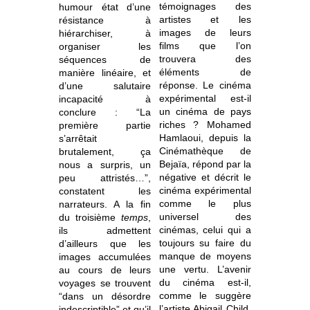
témoignages des
humour état d’une
artistes et les
résistance à
images de leurs
hiérarchiser, à
films que l’on
organiser les
trouvera des
séquences de
éléments de
manière linéaire, et
réponse. Le cinéma
d’une salutaire
expérimental est-il
incapacité à
un cinéma de pays
conclure : “La
riches ? Mohamed
première partie
Hamlaoui, depuis la
s’arrêtait
Cinémathèque de
brutalement, ça
Bejaïa, répond par la
nous a surpris, un
négative et décrit le
peu attristés…”,
cinéma expérimental
constatent les
comme le plus
narrateurs. A la fin
universel des
du troisième
temps
,
cinémas, celui qui a
ils admettent
toujours su faire du
d’ailleurs que les
manque de moyens
images accumulées
une vertu. L’avenir
au cours de leurs
du cinéma est-il,
voyages se trouvent
comme le suggère
“dans un désordre
l’artiste Abigail Child,
indescriptible” et qu’il