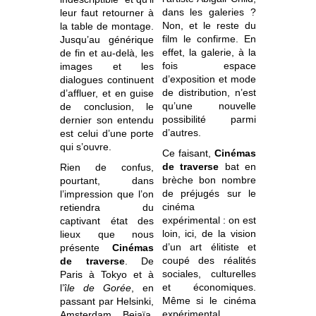
dans les galeries ?
leur faut retourner à
Non, et le reste du
la table de montage.
film le confirme. En
Jusqu’au générique
effet, la galerie, à la
de fin et au-delà, les
fois espace
images et les
d’exposition et mode
dialogues continuent
de distribution, n’est
d’affluer, et en guise
qu’une nouvelle
de conclusion, le
possibilité parmi
dernier son entendu
d’autres.
est celui d’une porte
qui s’ouvre.
Ce faisant,
Cinémas
de traverse
bat en
Rien de confus,
brèche bon nombre
pourtant, dans
de préjugés sur le
l’impression que l’on
cinéma
retiendra du
expérimental : on est
captivant état des
loin, ici, de la vision
lieux que nous
d’un art élitiste et
présente
Cinémas
coupé des réalités
de traverse
. De
sociales, culturelles
Paris à Tokyo et à
et économiques.
l’
î
le de Gorée
, en
Même si le cinéma
passant par Helsinki,
expérimental
Amsterdam, Bejaïa,