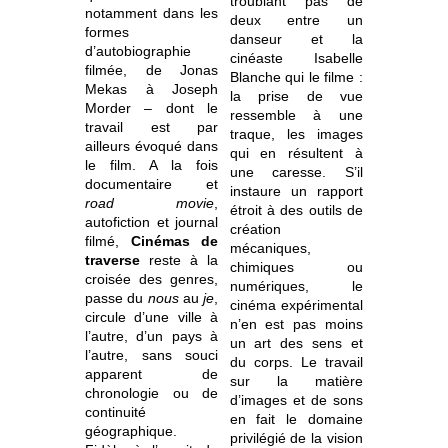
troublant pas de
notamment dans les
deux entre un
formes
danseur et la
d’autobiographie
cinéaste Isabelle
filmée, de Jonas
Blanche qui le filme :
Mekas à Joseph
la prise de vue
Morder – dont le
ressemble à une
travail est par
traque, les images
ailleurs évoqué dans
qui en résultent à
le film. A la fois
une caresse. S’il
documentaire et
instaure un rapport
road movie
,
étroit à des outils de
autofiction et journal
création
filmé,
Cinémas de
mécaniques,
traverse
reste à la
chimiques ou
croisée des genres,
numériques, le
passe du
nous
au
je
,
cinéma expérimental
circule d’une ville à
n’en est pas moins
l’autre, d’un pays à
un art des sens et
l’autre, sans souci
du corps. Le travail
apparent de
sur la matière
chronologie ou de
d’images et de sons
continuité
en fait le domaine
géographique.
privilégié de la vision