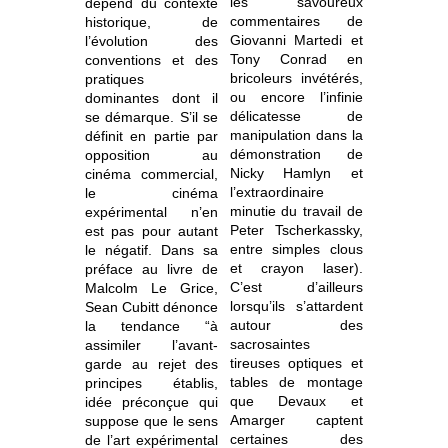
les savoureux
dépend du contexte
commentaires de
historique, de
Giovanni Martedi et
l’évolution des
Tony Conrad en
conventions et des
bricoleurs invétérés,
pratiques
ou encore l’infinie
dominantes dont il
délicatesse de
se démarque. S’il se
manipulation dans la
définit en partie par
démonstration de
opposition au
Nicky Hamlyn et
cinéma commercial,
l’extraordinaire
le cinéma
minutie du travail de
expérimental n’en
Peter Tscherkassky,
est pas pour autant
entre simples clous
le négatif. Dans sa
et crayon laser).
préface au livre de
C’est d’ailleurs
Malcolm Le Grice,
lorsqu’ils s’attardent
Sean Cubitt dénonce
autour des
la tendance “à
sacrosaintes
assimiler l’avant-
tireuses optiques et
garde au rejet des
tables de montage
principes établis,
que Devaux et
idée préconçue qui
Amarger captent
suppose que le sens
certaines des
de l’art expérimental