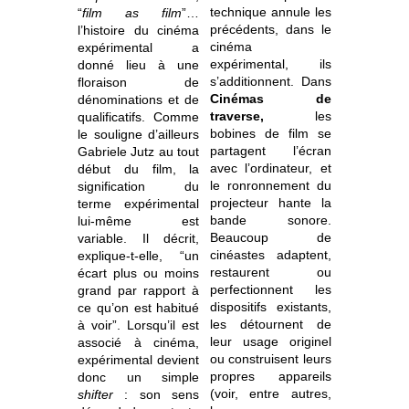
technique annule les
“
film as film
”…
précédents, dans le
l’histoire du cinéma
cinéma
expérimental a
expérimental, ils
donné lieu à une
s’additionnent. Dans
floraison de
Cinémas de
dénominations et de
traverse,
les
qualificatifs. Comme
bobines de film se
le souligne d’ailleurs
partagent l’écran
Gabriele Jutz au tout
avec l’ordinateur, et
début du film, la
le ronronnement du
signification du
projecteur hante la
terme expérimental
bande sonore.
lui-même est
Beaucoup de
variable. Il décrit,
cinéastes adaptent,
explique-t-elle, “un
restaurent ou
écart plus ou moins
perfectionnent les
grand par rapport à
dispositifs existants,
ce qu’on est habitué
les détournent de
à voir”. Lorsqu’il est
leur usage originel
associé à cinéma,
ou construisent leurs
expérimental devient
propres appareils
donc un simple
(voir, entre autres,
shifter
: son sens